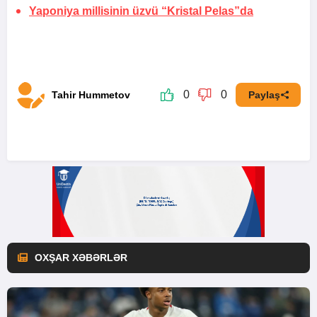
Yaponiya millisinin üzvü “Kristal Pelas”da
0
0
Tahir Hummetov
Paylaş
OXŞAR XƏBƏRLƏR