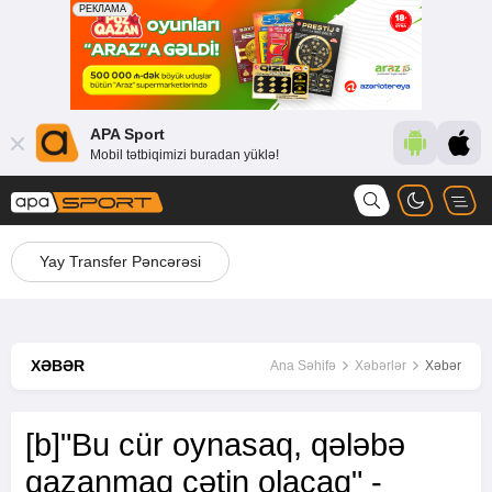
APA Sport
Mobil tətbiqimizi buradan yüklə!
Yay Transfer Pəncərəsi
XƏBƏR
Ana Səhifə
Xəbərlər
Xəbər
[b]"Bu cür oynasaq, qələbə
qazanmaq çətin olacaq" -