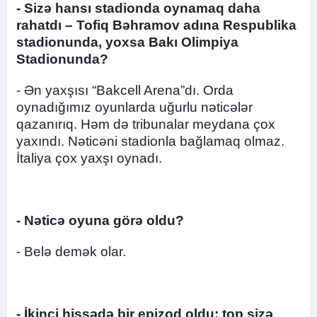
- Sizə hansı stadionda oynamaq daha
rahatdı – Tofiq Bəhramov adına Respublika
stadionunda, yoxsa Bakı Olimpiya
Stadionunda?
- Ən yaxşısı “Bakcell Arena”dı. Orda
oynadığımız oyunlarda uğurlu nəticələr
qazanırıq. Həm də tribunalar meydana çox
yaxındı. Nəticəni stadionla bağlamaq olmaz.
İtaliya çox yaxşı oynadı.
- Nəticə oyuna görə oldu?
- Belə demək olar.
- İkinci hissədə bir epizod oldu: top sizə