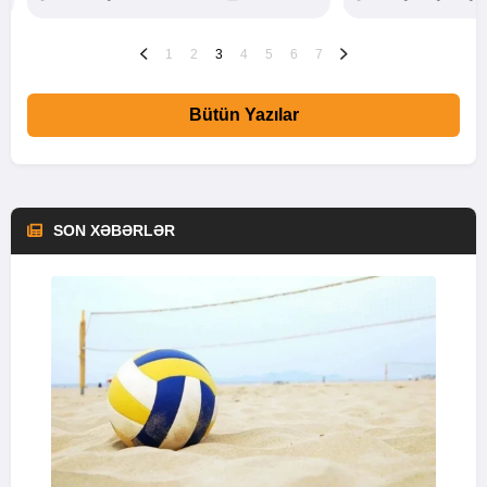
1
2
3
4
5
6
7
Bütün Yazılar
SON XƏBƏRLƏR