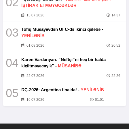
02
İŞTİRAK ETMƏYƏCƏKLƏR
13.07.2026
14:37
03
Tofiq Musayevdən UFC-də ikinci qələbə -
YENİLƏNİB
01.08.2026
20:52
04
Karen Vardanyan: “Neftçi”ni heç bir halda
kiçiltməyəcəyik” -
MÜSAHİBƏ
22.07.2026
22:26
05
DÇ-2026: Argentina finalda! -
YENİLƏNİB
16.07.2026
01:01