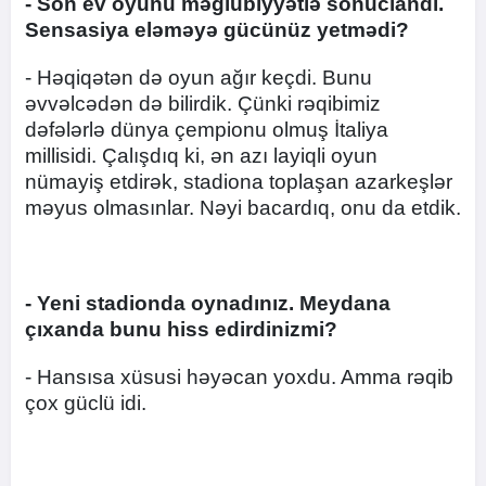
- Son ev oyunu məğlubiyyətlə sonuclandı.
Sensasiya eləməyə gücünüz yetmədi?
- Həqiqətən də oyun ağır keçdi. Bunu
əvvəlcədən də bilirdik. Çünki rəqibimiz
dəfələrlə dünya çempionu olmuş İtaliya
millisidi. Çalışdıq ki, ən azı layiqli oyun
nümayiş etdirək, stadiona toplaşan azarkeşlər
məyus olmasınlar. Nəyi bacardıq, onu da etdik.
- Yeni stadionda oynadınız. Meydana
çıxanda bunu hiss edirdinizmi?
- Hansısa xüsusi həyəcan yoxdu. Amma rəqib
çox güclü idi.