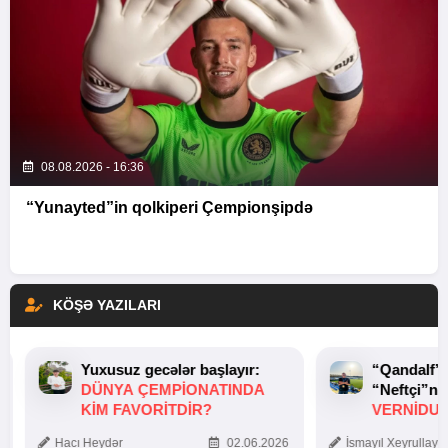
08.08.2026 - 16:36
“Yunayted”in qolkiperi Çempionşipdə
KÖŞƏ YAZILARI
Yuxusuz gecələr başlayır:
“Qandalf”
DÜNYA ÇEMPIONATINDA
“Neftçi”ni
KIM FAVORITDIR?
VERNİDUB
TOXUNUŞ
Hacı Heydər
02.06.2026
İsmayıl Xeyrullaye