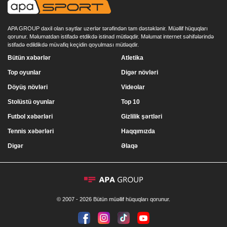
APA GROUP daxil olan saytlar uzerlər tərəfindən tam dəstəklənir. Müəllif hüquqları
qorunur. Məlumatdan istifadə etdikdə istinad mütləqdir. Məlumat internet səhifələrində
istifadə edildikdə müvafiq keçidin qoyulması mütləqdir.
Bütün xəbərlər
Atletika
Top oyunlar
Digər növləri
Döyüş növləri
Videolar
Stolüstü oyunlar
Top 10
Futbol xəbərləri
Gizlilik şərtləri
Tennis xəbərləri
Haqqımızda
Digər
Əlaqə
© 2007 - 2026 Bütün müəllif hüquqları qorunur.