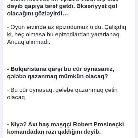
dəyib qapıya tərəf getdi. Əksəriyyət qol
olacağını gözləyirdi…
- Oyun ərzində az epizodumuz oldu. Çalışdıq
ki, heç olmasa bu epizodlardan yararlanaq.
Ancaq alınmadı.
- Bolqarıstana qarşı bu cür oynasanız,
qələbə qazanmaq mümkün olacaq?
- Bu cür oynasaq, qələbə qazanmaq çətin
olacaq.
- Niyə? Axı baş məşqçi Robert Prosineçki
komandadan razı qaldığını deyib.