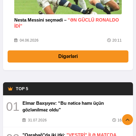
Nesta Messini seçmədi –
“ƏN GÜCLÜ RONALDO
“
IDI”
V
20
04.06.2026
20:11
Digərləri
TOP 5
01
Elmar Baxşıyev: “Bu nəticə hamı üçün
gözlənilməz oldu”
31.07.2026
16:26
"Qarabağ"da iki itki:
"VESTRİ" İLƏ MATÇDA