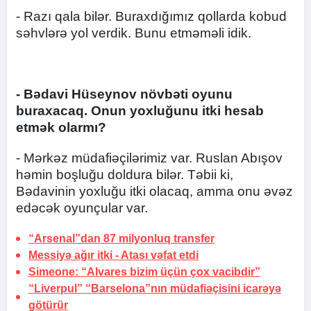
- Razı qala bilər. Buraxdığımız qollarda kobud
səhvlərə yol verdik. Bunu etməməli idik.
- Bədavi Hüseynov növbəti oyunu
buraxacaq. Onun yoxluğunu itki hesab
etmək olarmı?
- Mərkəz müdafiəçilərimiz var. Ruslan Abışov
həmin boşluğu doldura bilər. Təbii ki,
Bədavinin yoxluğu itki olacaq, amma onu əvəz
edəcək oyunçular var.
“Arsenal”dan 87 milyonluq transfer
Messiyə ağır itki -
Atası vəfat etdi
Simeone: “Alvares bizim üçün çox vacibdir”
“Liverpul” “Barselona”nın müdafiəçisini icarəyə
götürür