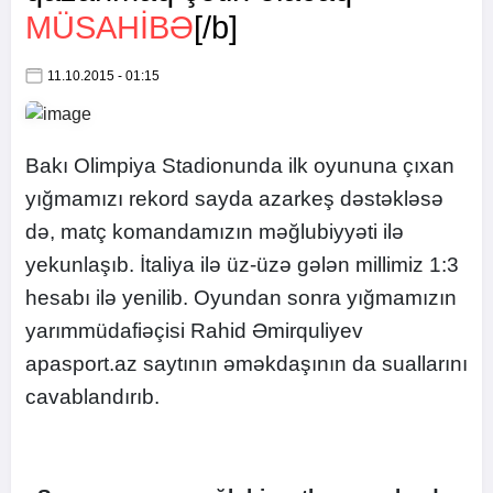
MÜSAHİBƏ
[/b]
11.10.2015 - 01:15
Bakı Olimpiya Stadionunda ilk oyununa çıxan
yığmamızı rekord sayda azarkeş dəstəkləsə
də, matç komandamızın məğlubiyyəti ilə
yekunlaşıb. İtaliya ilə üz-üzə gələn millimiz 1:3
hesabı ilə yenilib. Oyundan sonra yığmamızın
yarımmüdafiəçisi Rahid Əmirquliyev
apasport.az saytının əməkdaşının da suallarını
cavablandırıb.