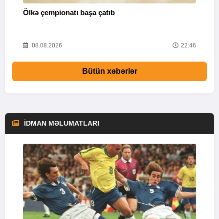
Ölkə çempionatı başa çatıb
T
37
08.08.2026
22:46
Bütün xəbərlər
İDMAN MƏLUMATLARI