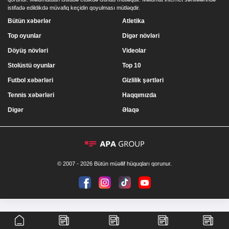
istifadə edildikdə müvafiq keçidin qoyulması mütləqdir.
Bütün xəbərlər
Atletika
Top oyunlar
Digər növləri
Döyüş növləri
Videolar
Stolüstü oyunlar
Top 10
Futbol xəbərləri
Gizlilik şərtləri
Tennis xəbərləri
Haqqımızda
Digər
Əlaqə
© 2007 - 2026 Bütün müəllif hüquqları qorunur.