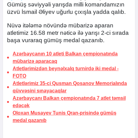
Gümüş səviyyəli yarışda milli komandamızın
üzvü İsmail Əliyev uğurlu çıxışla yadda qalıb.
Nüvə itələmə növündə mübarizə aparan
atletimiz 16.58 metr nəticə ilə yarışı 2-ci sırada
başa vuraraq gümüş medal qazanıb.
Azərbaycanın 10 atleti Balkan çempionatında
mübarizə aparacaq
Atletlərimizdən beynəlxalq turnirdə iki medal -
FOTO
Atletlərimiz 35-ci Qusman Qosanov Memorialında
qüvvəsini sınayacaqlar
Azərbaycanı Balkan çempionatında 7 atlet təmsil
edəcək
Oloxan Musayev Tunis Qran-prisində gümüş
medal qazanıb