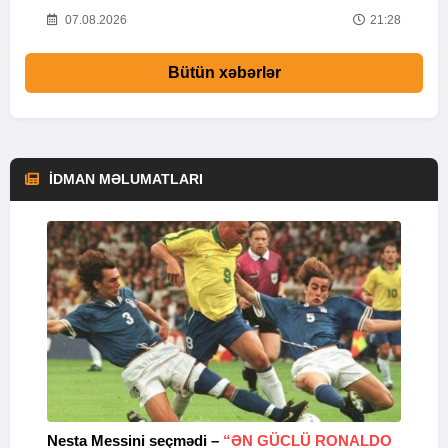
09
07.08.2026
21:28
Bütün xəbərlər
İDMAN MƏLUMATLARI
Nesta Messini seçmədi –
“ƏN GÜCLÜ RONALDO
“