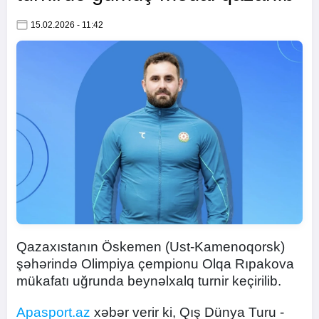
15.02.2026 - 11:42
Qazaxıstanın Öskemen (Ust-Kamenoqorsk)
şəhərində Olimpiya çempionu Olqa Rıpakova
mükafatı uğrunda beynəlxalq turnir keçirilib.
Apasport.az
xəbər verir ki, Qış Dünya Turu -