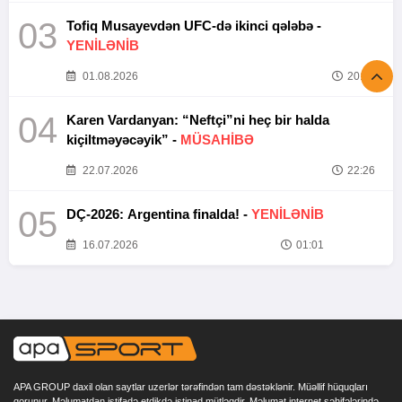
03
Tofiq Musayevdən UFC-də ikinci qələbə -
YENİLƏNİB
01.08.2026
20:52
04
Karen Vardanyan: “Neftçi”ni heç bir halda
kiçiltməyəcəyik” -
MÜSAHİBƏ
22.07.2026
22:26
05
DÇ-2026: Argentina finalda! -
YENİLƏNİB
16.07.2026
01:01
APA GROUP daxil olan saytlar uzerlər tərəfindən tam dəstəklənir. Müəllif hüquqları
qorunur. Məlumatdan istifadə etdikdə istinad mütləqdir. Məlumat internet səhifələrində