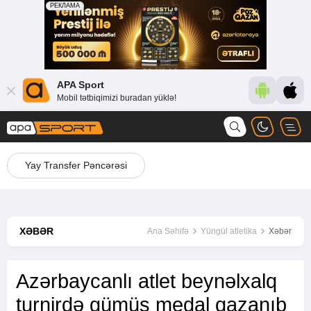
APA Sport
Mobil tətbiqimizi buradan yüklə!
Yay Transfer Pəncərəsi
XƏBƏR
Ana Səhifə
Yüngül atletika
Xəbər
Azərbaycanlı atlet beynəlxalq
turnirdə gümüş medal qazanıb