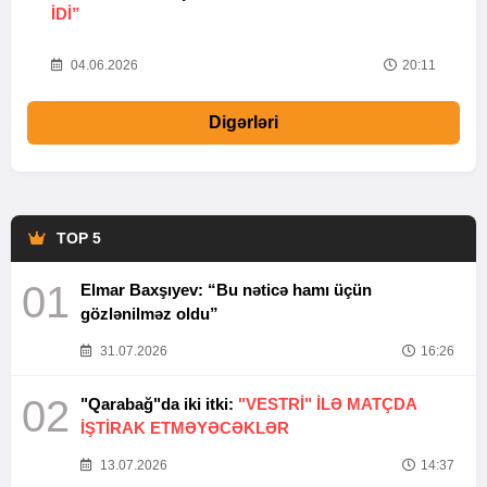
IDI”
V
20
04.06.2026
20:11
Digərləri
TOP 5
01
Elmar Baxşıyev: “Bu nəticə hamı üçün
gözlənilməz oldu”
31.07.2026
16:26
02
"Qarabağ"da iki itki:
"VESTRİ" İLƏ MATÇDA
İŞTİRAK ETMƏYƏCƏKLƏR
13.07.2026
14:37