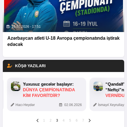
15.07.2026 - 17:51
Azərbaycan atleti U-18 Avropa çempionatında iştirak
edəcək
KÖŞƏ YAZILARI
Yuxusuz gecələr başlayır:
“Qandalf”
DÜNYA ÇEMPIONATINDA
“Neftçi”ni
KIM FAVORITDIR?
VERNİDUB
TOXUNUŞ
Hacı Heydər
02.06.2026
İsmayıl Xeyrullaye
1
2
3
4
5
6
7