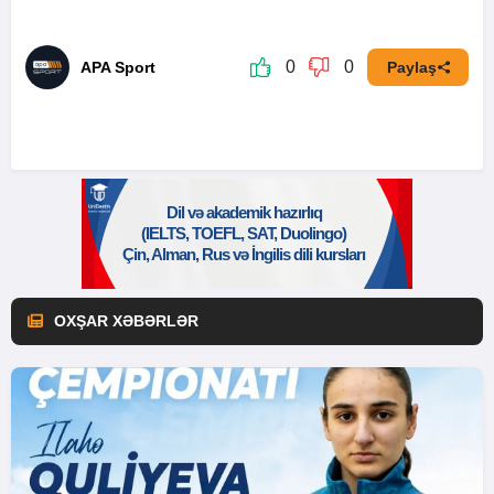
0
0
APA Sport
Paylaş
OXŞAR XƏBƏRLƏR