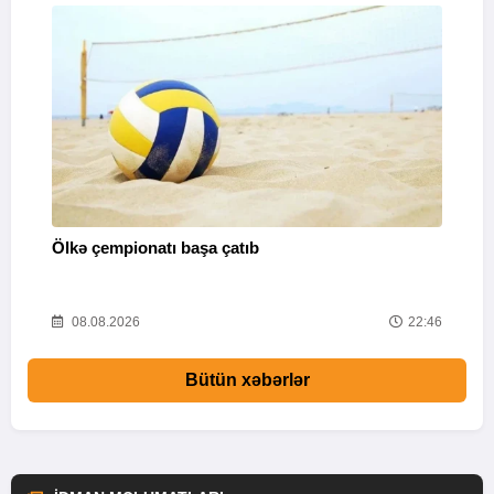
Ölkə çempionatı başa çatıb
T
37
08.08.2026
22:46
Bütün xəbərlər