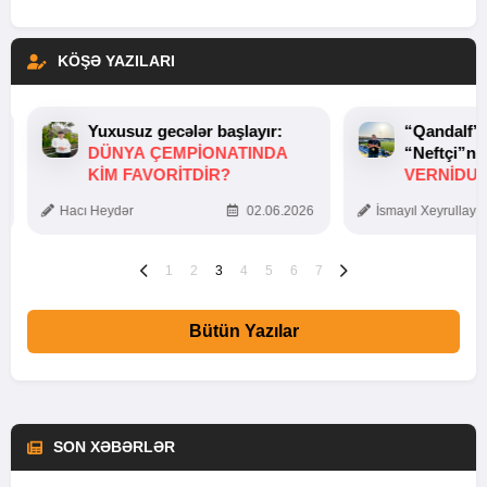
KÖŞƏ YAZILARI
Yuxusuz gecələr başlayır:
“Qandalf”
DÜNYA ÇEMPIONATINDA
“Neftçi”ni
KIM FAVORITDIR?
VERNİDUB
TOXUNUŞ
Hacı Heydər
02.06.2026
İsmayıl Xeyrullaye
1
2
3
4
5
6
7
Bütün Yazılar
SON XƏBƏRLƏR