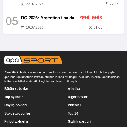
22.07.2026
22:26
05
DÇ-2026: Argentina finalda! -
YENİLƏNİB
16.07.2026
01:01
APA GROUP daxil olan saytlar uzerlər tərəfindən tam dəstəklənir. Müəllif hüquqları
qorunur. Məlumatdan istifadə etdikdə istinad mütləqdir. Məlumat internet səhifələrində
istifadə edildikdə müvafiq keçidin qoyulması mütləqdir.
Bütün xəbərlər
Atletika
Top oyunlar
Digər növləri
Döyüş növləri
Videolar
Stolüstü oyunlar
Top 10
Futbol xəbərləri
Gizlilik şərtləri