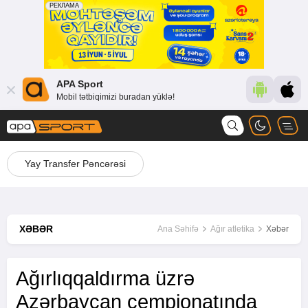
APA Sport
Mobil tətbiqimizi buradan yüklə!
Yay Transfer Pəncərəsi
XƏBƏR
Ana Səhifə
Ağır atletika
Xəbər
Ağırlıqqaldırma üzrə
Azərbaycan çempionatında