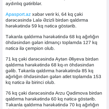
aydınlıq gətiriblər.
Apasport.az
xəbər verir ki, 64 kq çəki
dərəcəsində Lalə Əzizli birdən qaldırma
hərəkətində 59 kq nəticə göstərib.
Təkanla qaldırma hərəkətində 68 kq ağırlığın
öhdəsindən gələn idmançı toplamda 127 kq
nəticə ilə çempion olub.
71 kq çəki dərəcəsində Aytən Əliyeva birdən
qaldırma hərəkətində 68 kq-ın öhdəsindən
gəlib. Təkanla qaldırma hərəkətində 85 kq
ağırlığın öhdəsindən gələn atlet toplamda 153
kq nəticə ilə birinci olub.
76 kq çəki dərəcəsində Arzu Qədimova birdən
qaldırma hərəkətində 60 kq nəticə göstərib.
Təkanla qaldırma hərəkətində 70 kq ağırlığın