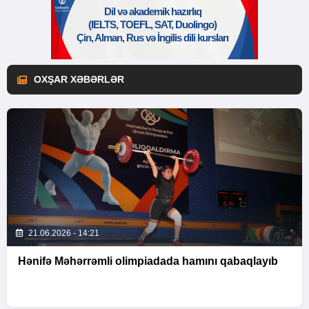
OXŞAR XƏBƏRLƏR
21.06.2026 - 14:21
Hənifə Məhərrəmli olimpiadada hamını qabaqlayıb