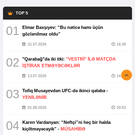
TOP 5
01
Elmar Baxşıyev: “Bu nəticə hamı üçün
gözlənilməz oldu”
31.07.2026
16:26
02
"Qarabağ"da iki itki:
"VESTRİ" İLƏ MATÇDA
İŞTİRAK ETMƏYƏCƏKLƏR
13.07.2026
14:37
03
Tofiq Musayevdən UFC-də ikinci qələbə -
YENİLƏNİB
01.08.2026
20:52
04
Karen Vardanyan: “Neftçi”ni heç bir halda
kiçiltməyəcəyik” -
MÜSAHİBƏ