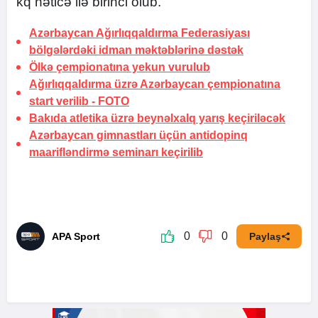
kq nəticə ilə birinci olub.
Azərbaycan Ağırlıqqaldırma Federasiyası
bölgələrdəki idman məktəblərinə dəstək
Ölkə çempionatına yekun vurulub
Ağırlıqqaldırma üzrə Azərbaycan çempionatına
start verilib -
FOTO
Bakıda atletika üzrə beynəlxalq yarış keçiriləcək
Azərbaycan gimnastları üçün antidopinq
maarifləndirmə seminarı keçirilib
0
0
APA Sport
Paylaş