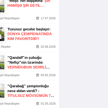
“İmişli”nin diqqətinə:
ŞIR
HƏMIŞƏ ŞIR DEYIL…
yıl Xeyrullayev
17.07.2026
Yuxusuz gecələr başlayır:
DÜNYA ÇEMPIONATINDA
KIM FAVORITDIR?
 Heydər
02.06.2026
“Qandalf”ın çubuğu
“Neftçi”nin üzərində:
VERNİDUBUN SEHRLİ
TOXUNUŞU
yıl Xeyrullayev
04.05.2026
“Qarabağ” çempionluğu
necə əldən verdi? -
TITULSUZ MÖVSÜMÜN 7
SƏBƏBI
yıl Xeyrullayev
01.05.2026