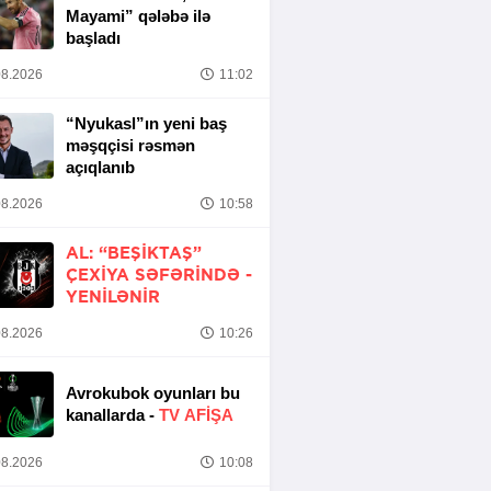
Mayami” qələbə ilə
başladı
8.2026
11:02
“Nyukasl”ın yeni baş
məşqçisi rəsmən
açıqlanıb
8.2026
10:58
AL: “BEŞIKTAŞ”
ÇEXIYA SƏFƏRINDƏ -
YENİLƏNİR
8.2026
10:26
Avrokubok oyunları bu
kanallarda -
TV AFİŞA
8.2026
10:08