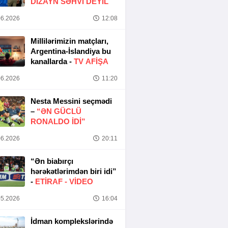
DIZAYN SƏHVI DEYIL
6.2026
12:08
Millilərimizin matçları,
Argentina-İslandiya bu
kanallarda -
TV AFİŞA
6.2026
11:20
Nesta Messini seçmədi
–
“ƏN GÜCLÜ
RONALDO IDI”
6.2026
20:11
“Ən biabırçı
hərəkətlərimdən biri idi”
-
ETIRAF -
VİDEO
5.2026
16:04
İdman komplekslərində