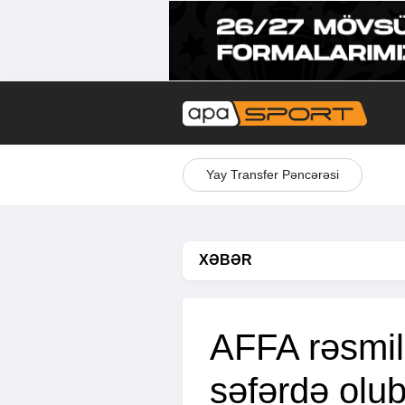
Yay Transfer Pəncərəsi
XƏBƏR
AFFA rəsmil
səfərdə olub