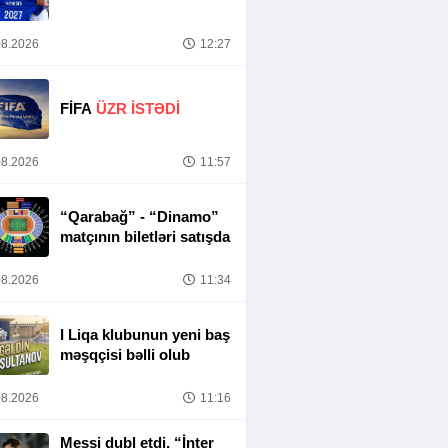
8.2026
12:27
FİFA
ÜZR İSTƏDİ
8.2026
11:57
“Qarabağ” - “Dinamo”
matçının biletləri satışda
8.2026
11:34
I Liqa klubunun yeni baş
məşqçisi bəlli olub
8.2026
11:16
Messi dubl etdi, “İnter