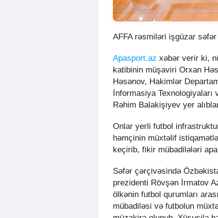
AFFA rəsmiləri işgüzar səfər
Apasport.az
xəbər verir ki, 
katibinin müşaviri Orxan Hə
Həsənov, Hakimlər Departam
İnformasiya Texnologiyaları
Rəhim Balakişiyev yer alıblar
Onlar yerli futbol infrastrukt
həmçinin müxtəlif istiqamətlə
keçirib, fikir mübadilələri apa
Səfər çərçivəsində Özbəkista
prezidenti Rövşən İrmatov A
ölkənin futbol qurumları ara
mübadiləsi və futbolun müxtəl
müzakirə olunub. Xüsusilə ha