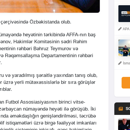
 çərçivəsində Özbəkistanda olub.
APA 
nümayəndə heyətinin tərkibində AFFA-nın baş
sənov, Hakimlər Komitəsinin sədri Rəhim
entinin rəhbəri Bəhruz Teymurov və
 və Rəqəmsallaşma Departamentinin rəhbəri
.
İsma
uru və yaradılmış şəraitlə yaxından tanış olub,
r üzrə yerli mütəxəssislərlə bir sıra görüşlər
rıblar.
n Futbol Assosiasiyasının birinci vitse-
zərbaycan nümayəndə heyəti ilə görüşüb. İki
S
sında əməkdaşlığın genişləndirilməsi, təcrübə
if istiqamətləri üzrə birgə fəaliyyət imkanları
kimlik sisteminin inkişafı, gənc hakimlərin