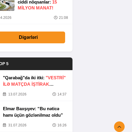
ciddi nöqsanlar:
15
MILYON MANAT!
4.2026
21:08
Digərləri
OP 5
"Qarabağ"da iki itki:
"VESTRİ"
İLƏ MATÇDA İŞTİRAK
ETMƏYƏCƏKLƏR
13.07.2026
14:37
Elmar Baxşıyev: “Bu nəticə
hamı üçün gözlənilməz oldu”
31.07.2026
16:26