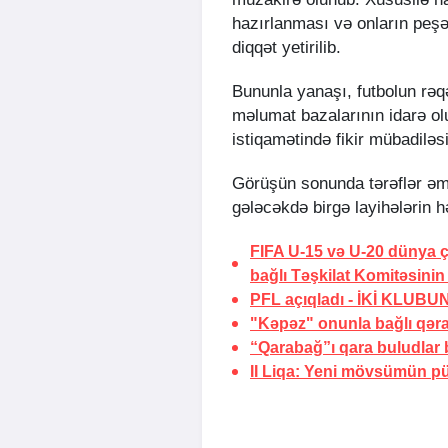
hazırlanması və onların peşə
diqqət yetirilib.
Bununla yanaşı, futbolun rəqə
məlumat bazalarının idarə ol
istiqamətində fikir mübadiləsi
Görüşün sonunda tərəflər əm
gələcəkdə birgə layihələrin h
FIFA U-15 və U-20 dünya ç
bağlı Təşkilat Komitəsinin 
PFL açıqladı -
İKİ KLUBUN
"Kəpəz" onunla bağlı qərar
“Qarabağ”ı qara buludlar
II Liqa: Yeni mövsümün pü