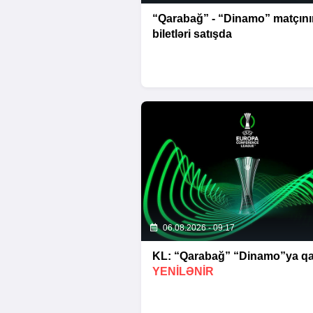
“Qarabağ” - “Dinamo” matçını
biletləri satışda
06.08.2026 - 09:17
KL: “Qarabağ” “Dinamo”ya qar
YENİLƏNİR