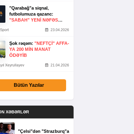
"Qarabağ"a siqnal,
futbolumuza qazanc:
"SABAH" YENI NƏFƏS
GƏTIRDI
Sport
23.04.2026
Şok rəqəm:
"NEFTÇI" AFFA-
YA 200 MIN MANAT
ÖDƏYIB
yıl Xeyrullayev
21.04.2026
Bütün Yazılar
ON XƏBƏRLƏR
"Çelsi"dən "Strazburq"a