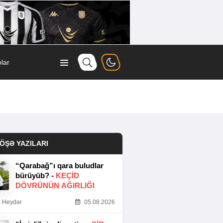
lar
ÖŞƏ YAZILARI
“Qarabağ”ı qara buludlar
bürüyüb? -
KEÇID
DÖVRÜNÜN AĞIRLIĞI
 Heydər
05.08.2026