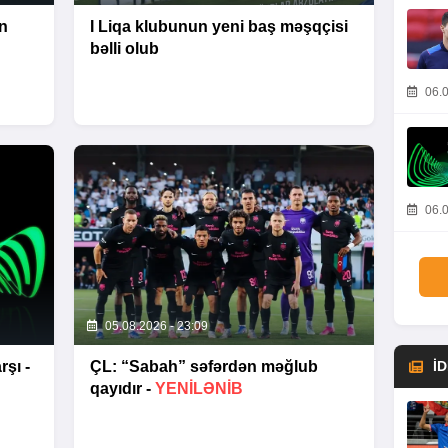
n
I Liqa klubunun yeni baş məşqçisi
bəlli olub
06.0
06.0
05.08.2026 - 23:09
şı -
ÇL: “Sabah” səfərdən məğlub
İ
qayıdır -
YENİLƏNİB