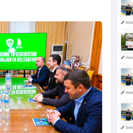
İsma
Hacı
İsma
İsma