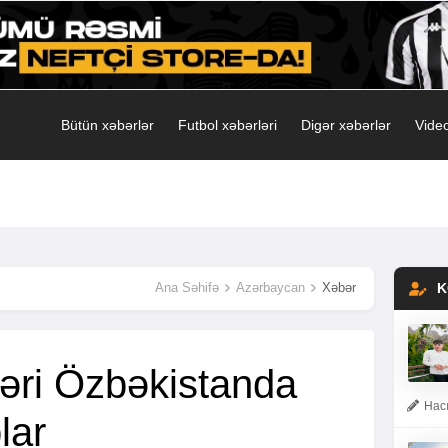
Bütün xəbərlər
Futbol xəbərləri
Digər xəbərlər
Video
Ana Səhifə
Azərbaycan
Xəbər
K
əri Özbəkistanda
Hacı
lar