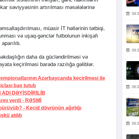
kar səviyyəsinin artırılması məsələlərinə
06.0
msallaşdırılması, müasir İT həllərinin tətbiqi,
unması və uşaq-gənclər futbolunun inkişafı
 aparılıb.
06.0
əkdaşlığın daha da gücləndirilməsi və
əyata keçirilməsi barədə razılığa gəliblər.
empionatlarının Azərbaycanda keçirilməsi ilə
iclası baş tutub
06.0
 ADI DƏYİŞDİRİLİB
ını verdi -
RƏSMİ
 bürüyüb? -
Keçid dövrünün ağırlığı
şkü atılıb
06.0