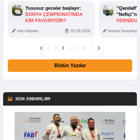
Yuxusuz gecələr başlayır:
“Qandalf”
DÜNYA ÇEMPIONATINDA
“Neftçi”ni
KIM FAVORITDIR?
VERNİDUB
TOXUNUŞ
Hacı Heydər
02.06.2026
İsmayıl Xeyrullaye
1
2
3
4
5
6
7
Bütün Yazılar
SON XƏBƏRLƏR