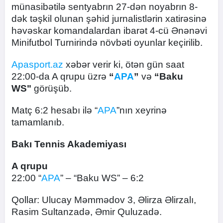
münasibətilə sentyabrın 27-dən noyabrın 8-
dək təşkil olunan şəhid jurnalistlərin xatirəsinə
həvəskar komandalardan ibarət 4-cü Ənənəvi
Minifutbol Turnirində növbəti oyunlar keçirilib.
Apasport.az
xəbər verir ki, ötən gün saat
22:00-da A qrupu üzrə
“
APA
”
və
“Baku
WS"
görüşüb.
Matç 6:2 hesabı ilə “
APA
”nın xeyrinə
tamamlanıb.
Bakı Tennis Akademiyası
A qrupu
22:00 “
APA
” – “Baku WS” – 6:2
Qollar: Ulucay Məmmədov 3, Əlirza Əlirzalı,
Rasim Sultanzadə, Əmir Quluzadə.