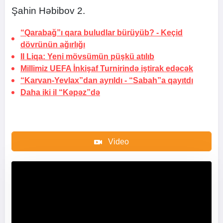
Şahin Həbibov 2.
“Qarabağ”ı qara buludlar bürüyüb? -
Keçid
dövrünün ağırlığı
II Liqa: Yeni mövsümün püşkü atılıb
Millimiz UEFA İnkişaf Turnirində iştirak edəcək
“Karvan-Yevlax”dan ayrıldı -
“Sabah”a qayıtdı
Daha iki il “Kəpəz”də
Video