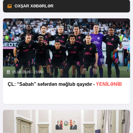
OXŞAR XƏBƏRLƏR
05.08.2026 - 23:09
ÇL: “Sabah” səfərdən məğlub qayıdır -
YENİLƏNİB