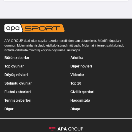
APA GROUP daxil olan saytlar uzerlər tərəfindən tam dəstəklənir. Müəllif hüquqları
qorunur. Məlumatdan istifadə etdikdə istinad mütləqdir. Məlumat internet səhifələrində
istifadə edildikdə müvafiq keçidin qoyulması mütləqdir.
Bütün xəbərlər
Atletika
Top oyunlar
Digər növləri
Döyüş növləri
Videolar
Stolüstü oyunlar
Top 10
Futbol xəbərləri
Gizlilik şərtləri
Tennis xəbərləri
Haqqımızda
Digər
Əlaqə