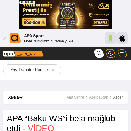
APA Sport
Mobil tətbiqimizi buradan yüklə!
Yay Transfer Pəncərəsi
XƏBƏR
Ana Səhifə
Azərbaycan
Xəbər
APA “Baku WS”i belə məğlub
etdi -
VİDEO