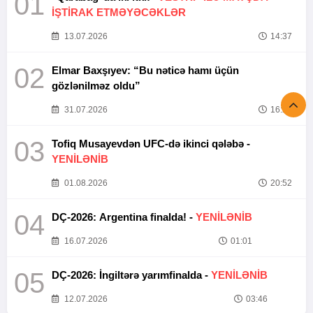
01
İŞTİRAK ETMƏYƏCƏKLƏR
13.07.2026
14:37
02
Elmar Baxşıyev: “Bu nəticə hamı üçün
gözlənilməz oldu”
31.07.2026
16:26
03
Tofiq Musayevdən UFC-də ikinci qələbə -
YENİLƏNİB
01.08.2026
20:52
04
DÇ-2026: Argentina finalda! -
YENİLƏNİB
16.07.2026
01:01
05
DÇ-2026: İngiltərə yarımfinalda -
YENİLƏNİB
12.07.2026
03:46