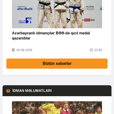
Azərbaycanlı idmançılar BƏƏ-də qızıl medal
Ç
qazanıblar
Y
01
05.08.2026
23:50
Bütün xəbərlər
İDMAN MƏLUMATLARI