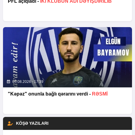
PFL açıqladı -
İKİ KLUBUN ADI DƏYİŞDİRİLİB
05.08.2026 - 17:39
"Kəpəz" onunla bağlı qərarını verdi -
RƏSMİ
KÖŞƏ YAZILARI