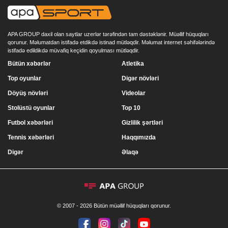
APA GROUP daxil olan saytlar uzerlər tərəfindən tam dəstəklənir. Müəllif hüquqları
qorunur. Məlumatdan istifadə etdikdə istinad mütləqdir. Məlumat internet səhifələrində
istifadə edildikdə müvafiq keçidin qoyulması mütləqdir.
Bütün xəbərlər
Atletika
Top oyunlar
Digər növləri
Döyüş növləri
Videolar
Stolüstü oyunlar
Top 10
Futbol xəbərləri
Gizlilik şərtləri
Tennis xəbərləri
Haqqımızda
Digər
Əlaqə
© 2007 - 2026 Bütün müəllif hüquqları qorunur.