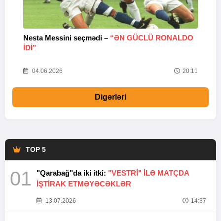
Nesta Messini seçmədi –
“ƏN GÜCLÜ RONALDO
“
IDI”
V
20
04.06.2026
20:11
Digərləri
TOP 5
01
"Qarabağ"da iki itki:
"VESTRİ" İLƏ MATÇDA
İŞTİRAK ETMƏYƏCƏKLƏR
13.07.2026
14:37