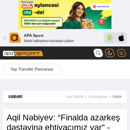
APA Sport
Mobil tətbiqimizi buradan yüklə!
Yay Transfer Pəncərəsi
XƏBƏR
Ana Səhifə
Azərbaycan
Xəbər
Aqil Nəbiyev: “Finalda azarkeş
dəstəyinə ehtiyacımız var” -