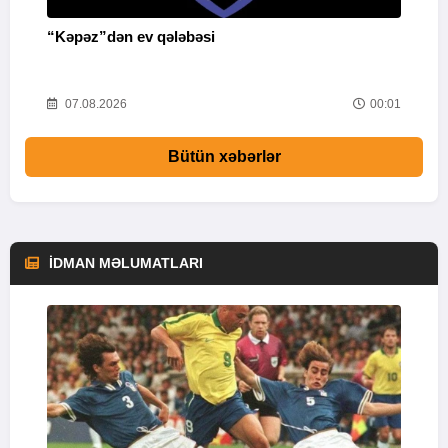
“Kəpəz”dən ev qələbəsi
Q
i
52
07.08.2026
00:01
Bütün xəbərlər
İDMAN MƏLUMATLARI