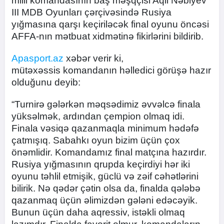
milli komandasının baş məşqçisi Aqil Nəbiyev
III MDB Oyunları çərçivəsində Rusiya
yığmasına qarşı keçiriləcək final oyunu öncəsi
AFFA-nın mətbuat xidmətinə fikirlərini bildirib.
Apasport.az
xəbər verir ki,
mütəxəssis komandanın həlledici görüşə hazır
olduğunu deyib:
“Turnirə gələrkən məqsədimiz əvvəlcə finala
yüksəlmək, ardından çempion olmaq idi.
Finala vəsiqə qazanmaqla minimum hədəfə
çatmışıq. Sabahkı oyun bizim üçün çox
önəmlidir. Komandamız final matçına hazırdır.
Rusiya yığmasının qrupda keçirdiyi hər iki
oyunu təhlil etmişik, güclü və zəif cəhətlərini
bilirik. Nə qədər çətin olsa da, finalda qələbə
qazanmaq üçün əlimizdən gələni edəcəyik.
Bunun üçün daha aqressiv, istəkli olmaq