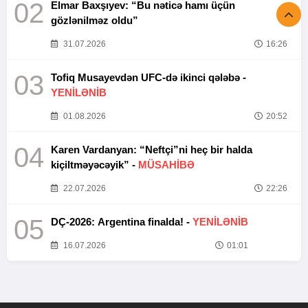
02
Elmar Baxşıyev: “Bu nəticə hamı üçün
gözlənilməz oldu”
31.07.2026
16:26
03
Tofiq Musayevdən UFC-də ikinci qələbə -
YENİLƏNİB
01.08.2026
20:52
04
Karen Vardanyan: “Neftçi”ni heç bir halda
kiçiltməyəcəyik” -
MÜSAHİBƏ
22.07.2026
22:26
05
DÇ-2026: Argentina finalda! -
YENİLƏNİB
16.07.2026
01:01