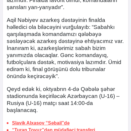
lazımdır. Finalda favorit olmur, komandaların
şansları yarı-yarıyadır”.
Aqil Nəbiyev azarkeş dəstəyinin finalda
həlledici ola biləcəyini vurğulayıb: “Sabahkı
qarşılaşmada komandamızı qələbəyə
səsləyəcək azarkeş dəstəyinə ehtiyacımız var.
İnanıram ki, azarkeşlərimiz sabah bizim
yanımızda olacaqlar. Gənc komandayıq,
futbolçulara dəstək, motivasiya lazımdır. Ümid
edirəm ki, final görüşünü dolu tribunalar
önündə keçirəcəyik”.
Qeyd edək ki, oktyabrın 4-də Qəbələ şəhər
stadionunda keçiriləcək Azərbaycan (U-16) –
Rusiya (U-16) matçı saat 14:00-da
başlanacaq.
Slavik Alxasov “Səbail”də
“Turan Tovuz”dan müdafiəçi transferi