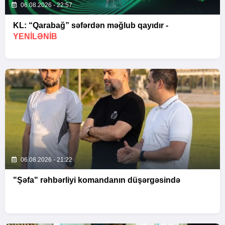
06.08.2026 - 22:57
KL: “Qarabağ” səfərdən məğlub qayıdır -
YENİLƏNİB
06.08.2026 - 21:22
"Şəfa" rəhbərliyi komandanın düşərgəsində