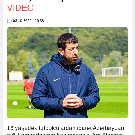
VİDEO
03.10.2025 - 16:38
16 yaşadək futbolçulardan ibarət Azərbaycan