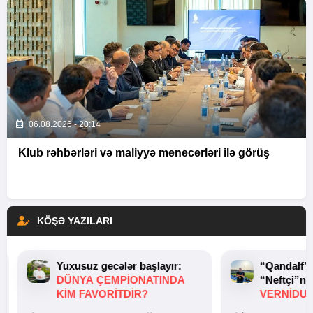
06.08.2026 - 20:14
Klub rəhbərləri və maliyyə menecerləri ilə görüş
KÖŞƏ YAZILARI
Yuxusuz gecələr başlayır:
“Qandalf”
DÜNYA ÇEMPIONATINDA
“Neftçi”ni
KIM FAVORITDIR?
VERNİDUB
TOXUNUŞ