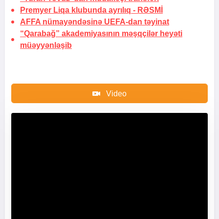
Premyer Liqa klubunda ayrılıq -
RƏSMİ
AFFA nümayəndəsinə UEFA-dan təyinat
“Qarabağ” akademiyasının məşqçilər heyəti
müəyyənləşib
Video