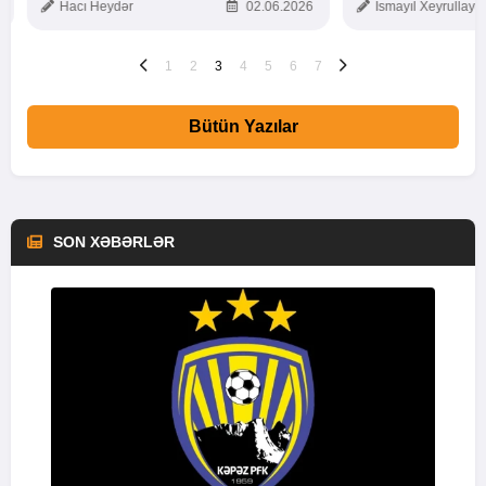
Hacı Heydər
02.06.2026
İsmayıl Xeyrullaye
1
2
3
4
5
6
7
Bütün Yazılar
SON XƏBƏRLƏR