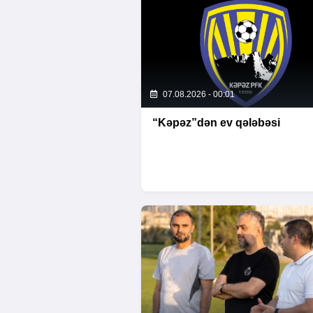
07.08.2026 - 00:01
“Kəpəz”dən ev qələbəsi