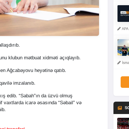
APA 
llaşdırıb.
bunu klubun mətbuat xidməti açıqlayıb.
İsma
sen Ağcabəyovu heyətinə qatıb.
üqavilə imzalanıb.
xış edib. “Sabah”ın da üzvü olmuş
f vaxtlarda icarə əsasında “Səbail” və
S
ib.