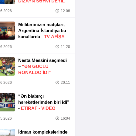
DIZAYN SƏHVI DEYIL
6.2026
12:08
Millilərimizin matçları,
Argentina-İslandiya bu
kanallarda -
TV AFİŞA
6.2026
11:20
Nesta Messini seçmədi
–
“ƏN GÜCLÜ
RONALDO IDI”
6.2026
20:11
“Ən biabırçı
hərəkətlərimdən biri idi”
-
ETIRAF -
VİDEO
5.2026
16:04
İdman komplekslərində