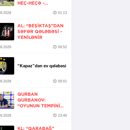
HEÇ-HEÇƏ -
YENİLƏNİB
8.2026
01:13
AL: “BEŞIKTAŞ”DAN
SƏFƏR QƏLƏBƏSI -
YENİLƏNİR
8.2026
00:52
“Kəpəz”dən ev qələbəsi
8.2026
00:01
QURBAN
QURBANOV:
“OYUNUN TEMPINI
ARTIRMALI IDIK”
8.2026
23:40
KL: “QARABAĞ”