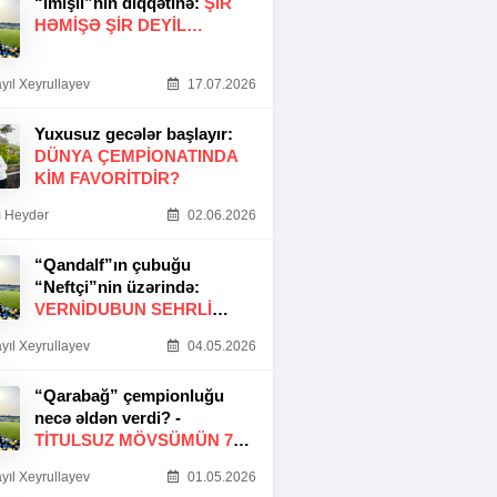
“İmişli”nin diqqətinə:
ŞIR
HƏMIŞƏ ŞIR DEYIL…
yıl Xeyrullayev
17.07.2026
Yuxusuz gecələr başlayır:
DÜNYA ÇEMPIONATINDA
KIM FAVORITDIR?
 Heydər
02.06.2026
“Qandalf”ın çubuğu
“Neftçi”nin üzərində:
VERNİDUBUN SEHRLİ
TOXUNUŞU
yıl Xeyrullayev
04.05.2026
“Qarabağ” çempionluğu
necə əldən verdi? -
TITULSUZ MÖVSÜMÜN 7
SƏBƏBI
yıl Xeyrullayev
01.05.2026