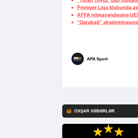
“Turan Tovuz”dan müdafiəç
Premyer Liqa klubunda ayr
AFFA nümayəndəsinə UEF
“Qarabağ” akademiyasının
APA Sport
OXŞAR XƏBƏRLƏR