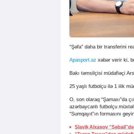
“Şəfa” daha bir transferini rea
Apasport.az
xəbər verir ki, 
Bakı təmsilçisi müdafiəçi Ar
25 yaşlı futbolçu ilə 1 ilik m
O, son olaraq “Şamaxı”da çı
azərbaycanlı futbolçu müxtəli
“Sumqayıt”ın formasını geyin
Slavik Alxasov “Səbail”də