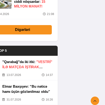
ciddi nöqsanlar:
15
MILYON MANAT!
4.2026
21:08
Digərləri
OP 5
"Qarabağ"da iki itki:
"VESTRİ"
İLƏ MATÇDA İŞTİRAK
ETMƏYƏCƏKLƏR
13.07.2026
14:37
Elmar Baxşıyev: “Bu nəticə
hamı üçün gözlənilməz oldu”
31.07.2026
16:26