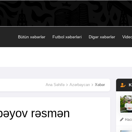
Bütün xəbərlər
Futbol xəbərləri
Digər xəbərlər
Video
Ana Səhifə
Azərbaycan
Xəbər
K
bəyov rəsmən
Hacı