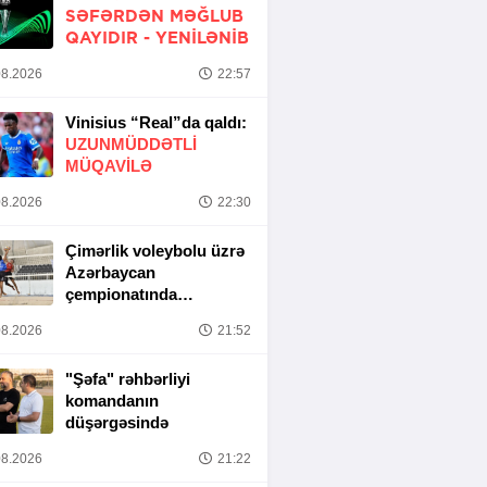
SƏFƏRDƏN MƏĞLUB
QAYIDIR -
YENİLƏNİB
8.2026
22:57
Vinisius “Real”da qaldı:
UZUNMÜDDƏTLİ
MÜQAVİLƏ
8.2026
22:30
Çimərlik voleybolu üzrə
Azərbaycan
çempionatında
yarımfinal mərhələsi
8.2026
21:52
başa çatıb
"Şəfa" rəhbərliyi
komandanın
düşərgəsində
8.2026
21:22