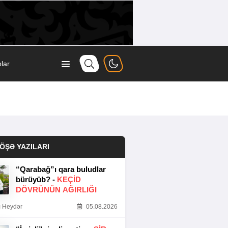
lar
ÖŞƏ YAZILARI
“Qarabağ”ı qara buludlar
bürüyüb? -
KEÇID
DÖVRÜNÜN AĞIRLIĞI
 Heydər
05.08.2026