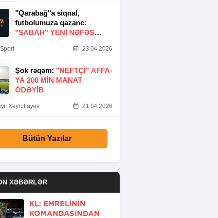
"Qarabağ"a siqnal,
futbolumuza qazanc:
"SABAH" YENI NƏFƏS
GƏTIRDI
Sport
23.04.2026
Şok rəqəm:
"NEFTÇI" AFFA-
YA 200 MIN MANAT
ÖDƏYIB
yıl Xeyrullayev
21.04.2026
Bütün Yazılar
ON XƏBƏRLƏR
KL: EMRELININ
KOMANDASINDAN