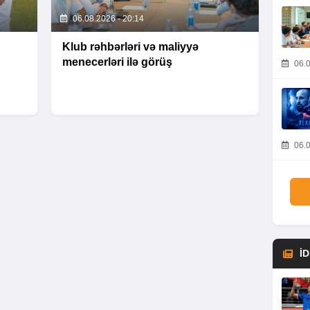
06.08.2026 - 20:14
Klub rəhbərləri və maliyyə
menecerləri ilə görüş
06.0
06.0
İ