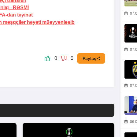
i transferi
ılıq -
RƏSMİ
07.0
A-dan təyinat
 məşqçilər heyəti müəyyənləşib
07.0
0
0
Paylaş
07.0
06.0