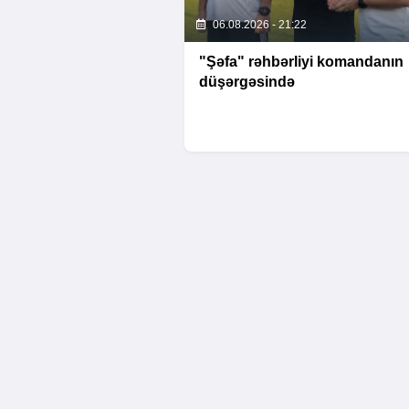
06.08.2026 - 21:22
"Şəfa" rəhbərliyi komandanın
düşərgəsində