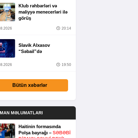
Klub rəhbərləri və
maliyyə menecerləri ilə
görüş
8.2026
20:14
Slavik Alxasov
“Səbail”də
8.2026
19:50
Bütün xəbərlər
DMAN MƏLUMATLARI
Haitinin formasında
Polşa bayrağı –
SƏBƏBI