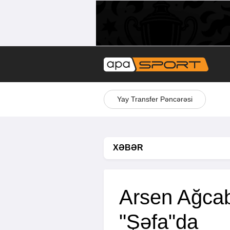
Yay Transfer Pəncərəsi
XƏBƏR
Arsen Ağca
"Şəfa"da