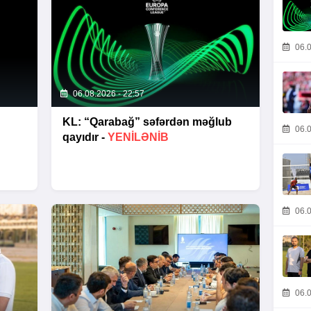
06.0
06.08.2026 - 22:57
KL: “Qarabağ” səfərdən məğlub
06.0
qayıdır -
YENİLƏNİB
06.0
06.0