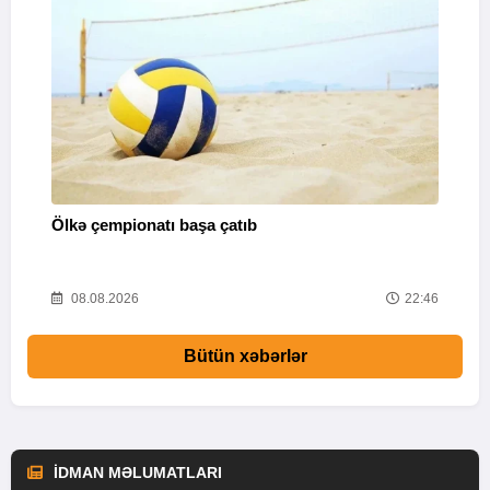
Ölkə çempionatı başa çatıb
T
37
08.08.2026
22:46
Bütün xəbərlər
İDMAN MƏLUMATLARI