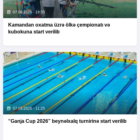
07.08.2026 - 19:35
Kamandan oxatma üzrə ölkə çempionatı və
kubokuna start verilib
07.08.2026 - 11:25
“Ganja Cup 2026” beynəlxalq turnirinə start verilib