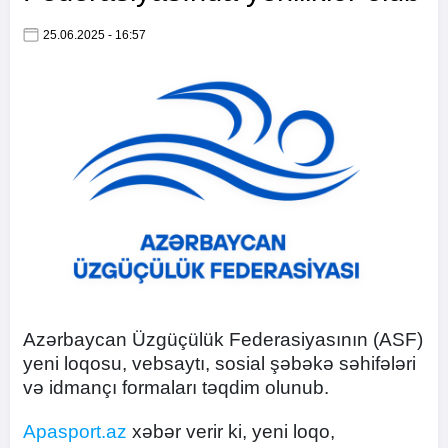
25.06.2025 - 16:57
Azərbaycan Üzgüçülük Federasiyasının (ASF)
yeni loqosu, vebsaytı, sosial şəbəkə səhifələri
və idmançı formaları təqdim olunub.
Apasport.az
xəbər verir ki, yeni loqo,