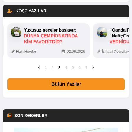
KÖŞƏ YAZILARI
Yuxusuz gecələr başlayır:
“Qandalf”
DÜNYA ÇEMPIONATINDA
“Neftçi”ni
KIM FAVORITDIR?
VERNİDUB
TOXUNUŞ
Hacı Heydər
02.06.2026
İsmayıl Xeyrullaye
1
2
3
4
5
6
7
Bütün Yazılar
SON XƏBƏRLƏR