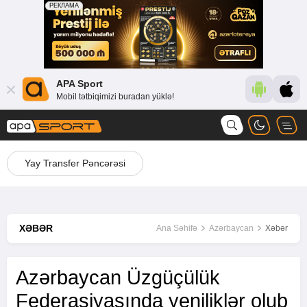
APA Sport
Mobil tətbiqimizi buradan yüklə!
Yay Transfer Pəncərəsi
XƏBƏR
Ana Səhifə
Azərbaycan
Xəbər
Azərbaycan Üzgüçülük
Federasiyasında yeniliklər olub