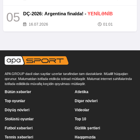
05
DÇ-2026: Argentina finalda! -
YENİLƏNİB
16.07.2026
01:01
APA GROUP daxil olan saytlar uzerlər tərəfindən tam dəstəklənir. Müəllif hüquqları
qorunur. Məlumatdan istifadə etdikdə istinad mütləqdir. Məlumat internet səhifələrində
istifadə edildikdə müvafiq keçidin qoyulması mütləqdir.
Bütün xəbərlər
Atletika
Top oyunlar
Digər növləri
Döyüş növləri
Videolar
Stolüstü oyunlar
Top 10
Futbol xəbərləri
Gizlilik şərtləri
Tennis xəbərləri
Haqqımızda