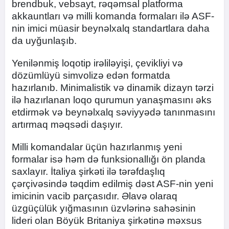
brendbuk, vebsayt, rəqəmsal platforma
akkauntları və milli komanda formaları ilə ASF-
nin imici müasir beynəlxalq standartlara daha
da uyğunlaşıb.
Yenilənmiş loqotip irəliləyişi, çevikliyi və
dözümlüyü simvolizə edən formatda
hazırlanıb. Minimalistik və dinamik dizayn tərzi
ilə hazırlanan loqo qurumun yanaşmasını əks
etdirmək və beynəlxalq səviyyədə tanınmasını
artırmaq məqsədi daşıyır.
Milli komandalar üçün hazırlanmış yeni
formalar isə həm də funksionallığı ön planda
saxlayır. İtaliya şirkəti ilə tərəfdaşlıq
çərçivəsində təqdim edilmiş dəst ASF-nin yeni
imicinin vacib parçasıdır. Əlavə olaraq
üzgüçülük yığmasının üzvlərinə sahəsinin
lideri olan Böyük Britaniya şirkətinə məxsus