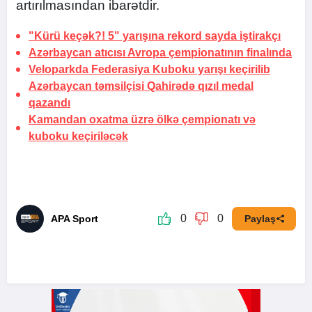
artırılmasından ibarətdir.
"Kürü keçək?! 5" yarışına rekord sayda iştirakçı
Azərbaycan atıcısı Avropa çempionatının finalında
Veloparkda Federasiya Kuboku yarışı keçirilib
Azərbaycan təmsilçisi Qahirədə qızıl medal
qazandı
Kamandan oxatma üzrə ölkə çempionatı və
kuboku keçiriləcək
0
0
APA Sport
Paylaş