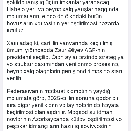
şəkildə tanışlıq üçün imkanlar yaradacaq.
Habelə yerli və beynəlxalq yarışlar haqqında
məlumatların, eləcə də ölkədəki bütün
hovuzların xəritəsinin yerləşdirilməsi nəzərdə
tutulub.
Xatırladaq ki, cari ilin yanvarında keçirilmiş
ümumi yığıncaqda Zaur Əliyev ASF-nin
prezidenti seçilib. Ötən aylar ərzində strategiya
və struktur baxımından yenilənmə prosesinə,
beynəlxalq əlaqələrin genişləndirilməsinə start
verilib.
Federasiyanın mətbuat xidmətinin yaydığı
məlumata görə, 2025-ci ilin sonuna qədər bir
sıra digər yeniliklərin və layihələrin də həyata
keçirilməsi planlaşdırılır. Məqsəd su idman
növlərinin Azərbaycanda kütləviləşdirilməsi və
peşəkar idmançıların hazırlıq səviyyəsinin