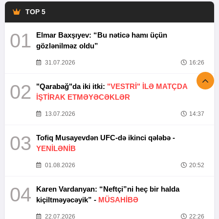
TOP 5
01
Elmar Baxşıyev: “Bu nəticə hamı üçün
gözlənilməz oldu”
31.07.2026
16:26
02
"Qarabağ"da iki itki:
"VESTRİ" İLƏ MATÇDA
İŞTİRAK ETMƏYƏCƏKLƏR
13.07.2026
14:37
03
Tofiq Musayevdən UFC-də ikinci qələbə -
YENİLƏNİB
01.08.2026
20:52
04
Karen Vardanyan: “Neftçi”ni heç bir halda
kiçiltməyəcəyik” -
MÜSAHİBƏ
22.07.2026
22:26