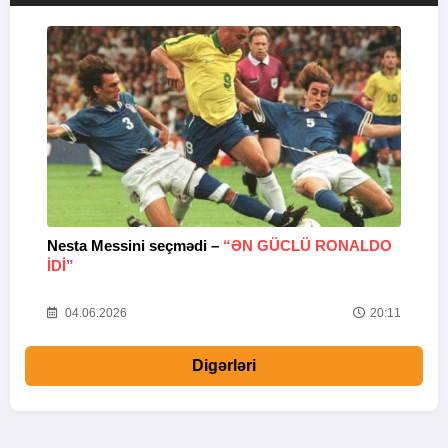
Nesta Messini seçmədi –
“ƏN GÜCLÜ RONALDO
“
IDI”
V
20
04.06.2026
20:11
Digərləri