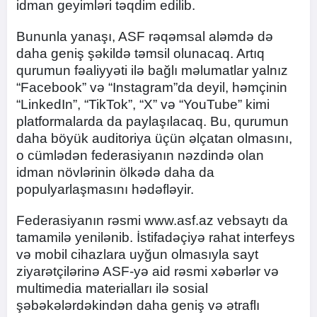
idman geyimləri təqdim edilib.
Bununla yanaşı, ASF rəqəmsal aləmdə də
daha geniş şəkildə təmsil olunacaq. Artıq
qurumun fəaliyyəti ilə bağlı məlumatlar yalnız
“Facebook” və “Instagram”da deyil, həmçinin
“LinkedIn”, “TikTok”, “X” və “YouTube” kimi
platformalarda da paylaşılacaq. Bu, qurumun
daha böyük auditoriya üçün əlçatan olmasını,
o cümlədən federasiyanın nəzdində olan
idman növlərinin ölkədə daha da
populyarlaşmasını hədəfləyir.
Federasiyanın rəsmi www.asf.az vebsaytı da
tamamilə yenilənib. İstifadəçiyə rahat interfeys
və mobil cihazlara uyğun olmasıyla sayt
ziyarətçilərinə ASF-yə aid rəsmi xəbərlər və
multimedia materialları ilə sosial
şəbəkələrdəkindən daha geniş və ətraflı