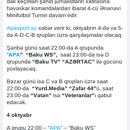
dək keçirilən şəhid jurnalistlərin xatirəsinə
həvəskar komandalardan ibarət 4-cü Ənənəvi
Minifutbol Turniri davam edir.
Apasport.az
xəbər verir ki, oktyabrın 4-də və 5-
də A-D-C-B qrupları üzrə qarşılaşmalar olacaq.
Şənbə günü saat 22:00-da A qrupunda
“
APA
”
“Baku WS”,
saat 23:00-da isə D
qrupunda
“Baku TV”
“AZƏRTAC”
ilə gücünü
yoxlayacaq.
Bazar günü isə C və B qrupları üzrə saat
22:00-da
“Yurd.Media”
“Zəfər 44”
ü, saat
23:00-da
“Vətən”
isə
“Veteranlar”
ı qəbul
edəcək.
4 oktyabr
A qrupu 22:00 – “
APA
” – “Baku WS”