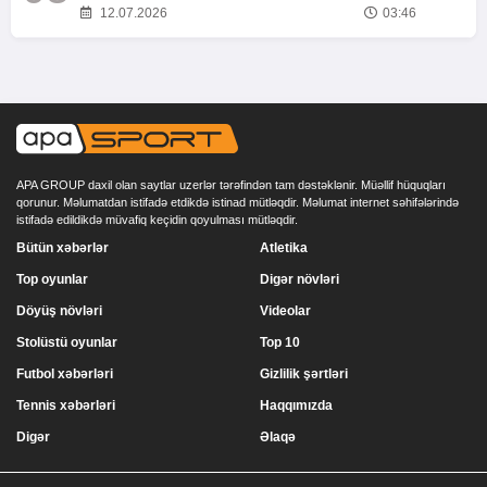
12.07.2026
03:46
APA GROUP daxil olan saytlar uzerlər tərəfindən tam dəstəklənir. Müəllif hüquqları
qorunur. Məlumatdan istifadə etdikdə istinad mütləqdir. Məlumat internet səhifələrində
istifadə edildikdə müvafiq keçidin qoyulması mütləqdir.
Bütün xəbərlər
Atletika
Top oyunlar
Digər növləri
Döyüş növləri
Videolar
Stolüstü oyunlar
Top 10
Futbol xəbərləri
Gizlilik şərtləri
Tennis xəbərləri
Haqqımızda
Digər
Əlaqə