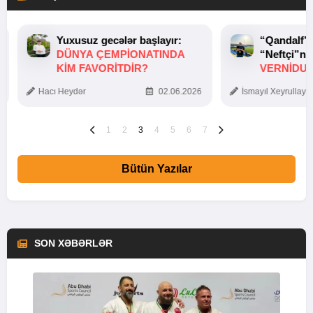
Yuxusuz gecələr başlayır:
“Qandalf”
DÜNYA ÇEMPIONATINDA
“Neftçi”ni
KIM FAVORITDIR?
VERNİDUB
TOXUNUŞ
Hacı Heydər
02.06.2026
İsmayıl Xeyrullaye
1
2
3
4
5
6
7
Bütün Yazılar
SON XƏBƏRLƏR