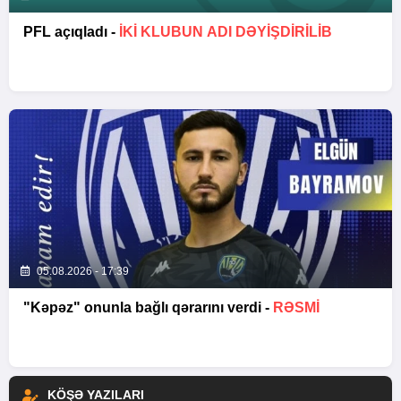
PFL açıqladı -
İKİ KLUBUN ADI DƏYİŞDİRİLİB
05.08.2026 - 17:39
"Kəpəz" onunla bağlı qərarını verdi -
RƏSMİ
KÖŞƏ YAZILARI