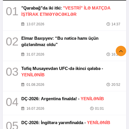
01
"Qarabağ"da iki itki:
"VESTRİ" İLƏ MATÇDA
İŞTİRAK ETMƏYƏCƏKLƏR
13.07.2026
14:37
02
Elmar Baxşıyev: “Bu nəticə hamı üçün
gözlənilməz oldu”
31.07.2026
16:26
03
Tofiq Musayevdən UFC-də ikinci qələbə -
YENİLƏNİB
01.08.2026
20:52
04
DÇ-2026: Argentina finalda! -
YENİLƏNİB
16.07.2026
01:01
05
DÇ-2026: İngiltərə yarımfinalda -
YENİLƏNİB