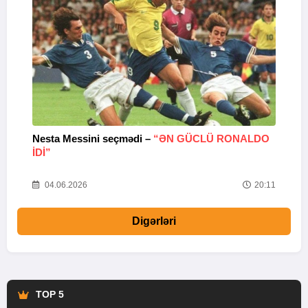
Nesta Messini seçmədi –
“ƏN GÜCLÜ RONALDO
“
IDI”
V
20
04.06.2026
20:11
Digərləri
TOP 5