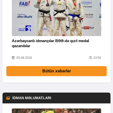
Azərbaycanlı idmançılar BƏƏ-də qızıl medal
Ç
qazanıblar
Y
01
05.08.2026
23:50
Bütün xəbərlər
İDMAN MƏLUMATLARI