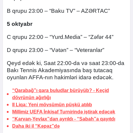
B qrupu 23:00 – “Baku TV” – AZƏRTAC”
5
oktyabr
C qrupu 22:00 – “Yurd.Media” – “Zəfər 44”
D qrupu 23:00 – “Vətən” – “Veteranlar”
Qeyd edək ki, Saat 22:00-da və saat 23:00-da
Bakı Tennis Akademiyasında baş tutacaq
oyunları AFFA-nın hakimləri idarə edəcək.
“Qarabağ”ı qara buludlar bürüyüb? -
Keçid
dövrünün ağırlığı
II Liqa: Yeni mövsümün püşkü atılıb
Millimiz UEFA İnkişaf Turnirində iştirak edəcək
“Karvan-Yevlax”dan ayrıldı -
“Sabah”a qayıtdı
Daha iki il “Kəpəz”də