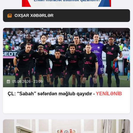
OXŞAR XƏBƏRLƏR
05.08.2026 - 23:09
ÇL: “Sabah” səfərdən məğlub qayıdır -
YENİLƏNİB