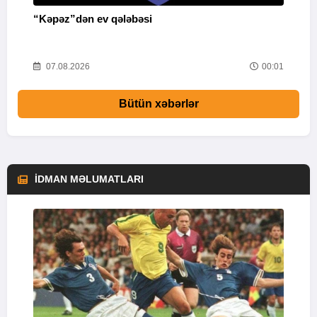
“Kəpəz”dən ev qələbəsi
Q
i
52
07.08.2026
00:01
Bütün xəbərlər
İDMAN MƏLUMATLARI