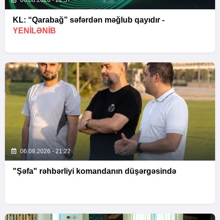
06.08.2026 - 22:57
KL: “Qarabağ” səfərdən məğlub qayıdır -
YENİLƏNİB
06.08.2026 - 21:22
"Şəfa" rəhbərliyi komandanın düşərgəsində