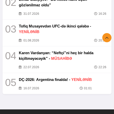
02
gözlənilməz oldu”
31.07.2026
16:26
03
Tofiq Musayevdən UFC-də ikinci qələbə -
YENİLƏNİB
01.08.2026
20:52
04
Karen Vardanyan: “Neftçi”ni heç bir halda
kiçiltməyəcəyik” -
MÜSAHİBƏ
22.07.2026
22:26
05
DÇ-2026: Argentina finalda! -
YENİLƏNİB
16.07.2026
01:01