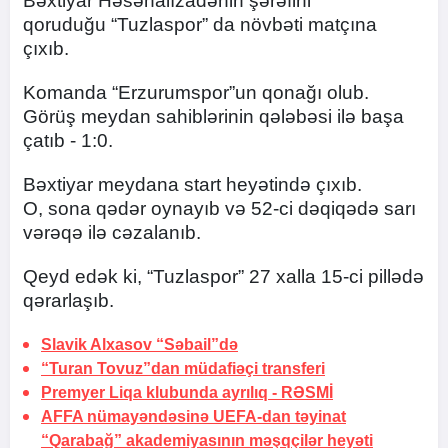
Bəxtiyar Həsənalızadənin şərəfini
qoruduğu “Tuzlaspor” da növbəti matçına
çıxıb.
Komanda “Erzurumspor”un qonağı olub.
Görüş meydan sahiblərinin qələbəsi ilə başa
çatıb - 1:0.
Bəxtiyar meydana start heyətində çıxıb.
O, sona qədər oynayıb və 52-ci dəqiqədə sarı
vərəqə ilə cəzalanıb.
Qeyd edək ki, “Tuzlaspor” 27 xalla 15-ci pillədə
qərarlaşıb.
Slavik Alxasov “Səbail”də
“Turan Tovuz”dan müdafiəçi transferi
Premyer Liqa klubunda ayrılıq -
RƏSMİ
AFFA nümayəndəsinə UEFA-dan təyinat
“Qarabağ” akademiyasının məşqçilər heyəti