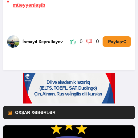
müəyyənləşib
0
0
İsmayıl Xeyrullayev
Paylaş
OXŞAR XƏBƏRLƏR