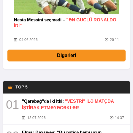
Nesta Messini seçmədi –
“ƏN GÜCLÜ RONALDO
“
IDI”
V
20
04.06.2026
20:11
Digərləri
TOP 5
01
"Qarabağ"da iki itki:
"VESTRİ" İLƏ MATÇDA
İŞTİRAK ETMƏYƏCƏKLƏR
13.07.2026
14:37
Elmar Baxşıyev: “Bu nəticə hamı üçün