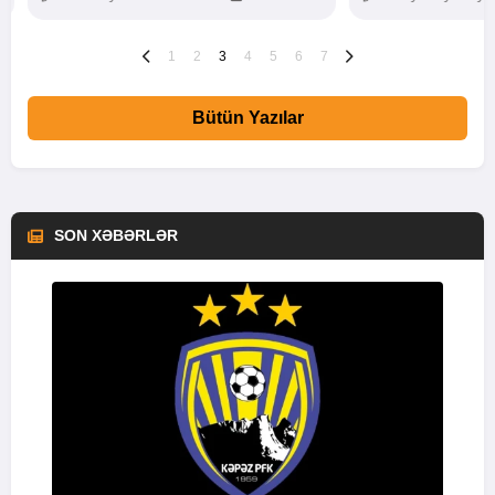
1
2
3
4
5
6
7
Bütün Yazılar
SON XƏBƏRLƏR