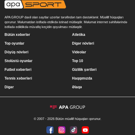
APA GROUP daxil olan saytlar uzerlər tərəfindən tam dəstəklənir. Müəllif hüquqları
qorunur. Məlumatdan istifadə etdikdə istinad mütləqdir. Məlumat internet səhifələrində
istifadə edildikdə müvafiq keçidin qoyulması mütləqdir.
Bütün xəbərlər
Atletika
Top oyunlar
Digər növləri
Döyüş növləri
Videolar
Stolüstü oyunlar
Top 10
Futbol xəbərləri
Gizlilik şərtləri
Tennis xəbərləri
Haqqımızda
Digər
Əlaqə
© 2007 - 2026 Bütün müəllif hüquqları qorunur.