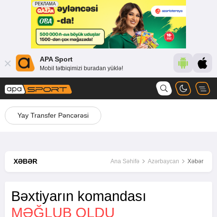
APA Sport
Mobil tətbiqimizi buradan yüklə!
Yay Transfer Pəncərəsi
XƏBƏR
Ana Səhifə
Azərbaycan
Xəbər
Bəxtiyarın komandası
MƏĞLUB OLDU