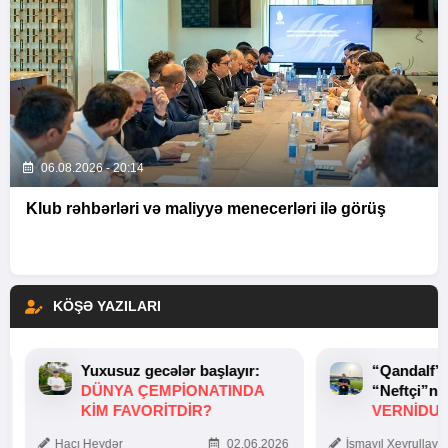
06.08.2026 - 20:14
Klub rəhbərləri və maliyyə menecerləri ilə görüş
KÖŞƏ YAZILARI
Yuxusuz gecələr başlayır:
“Qandalf”
DÜNYA ÇEMPIONATINDA
“Neftçi”ni
KIM FAVORITDIR?
VERNİDUB
TOXUNUŞ
Hacı Heydər
02.06.2026
İsmayıl Xeyrullaye