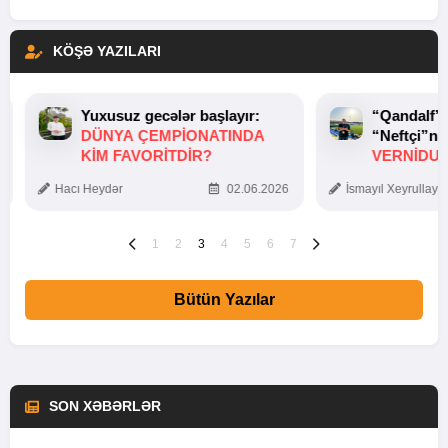
KÖŞƏ YAZILARI
Yuxusuz gecələr başlayır:
“Qandalf”
DÜNYA ÇEMPIONATINDA
“Neftçi”ni
KIM FAVORITDIR?
VERNİDUB
TOXUNUŞ
Hacı Heydər
02.06.2026
İsmayıl Xeyrullaye
1
2
3
4
5
6
7
Bütün Yazılar
SON XƏBƏRLƏR