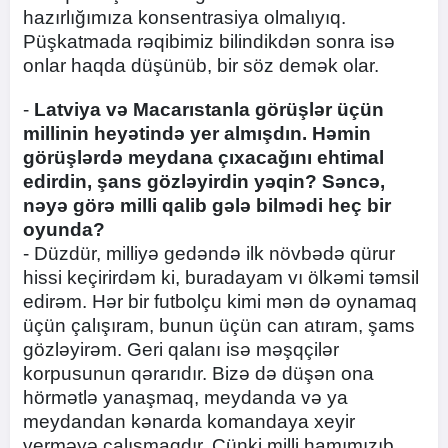
hazırlığımıza konsentrasiya olmalıyıq.
Püşkatmada rəqibimiz bilindikdən sonra isə
onlar haqda düşünüb, bir söz demək olar.
-
Latviya və Macarıstanla görüşlər üçün
millinin heyətində yer almışdın. Həmin
görüşlərdə meydana çıxacağını ehtimal
edirdin, şans gözləyirdin yəqin? Səncə,
nəyə görə milli qalib gələ bilmədi heç bir
oyunda?
- Düzdür, milliyə gedəndə ilk növbədə qürur
hissi keçirirdəm ki, buradayam vı ölkəmi təmsil
edirəm. Hər bir futbolçu kimi mən də oynamaq
üçün çalışıram, bunun üçün can atıram, şams
gözləyirəm. Geri qalanı isə məşqçilər
korpusunun qərarıdır. Bizə də düşən ona
hörmətlə yanaşmaq, meydanda və ya
meydandan kənarda komandaya xeyir
verməyə çalışmaqdır. Çünki milli hamımızıb