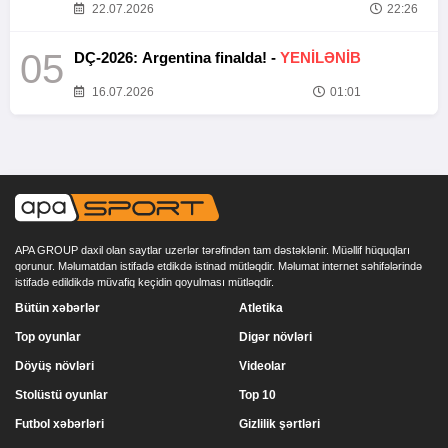
22.07.2026
22:26
05
DÇ-2026: Argentina finalda! -
YENİLƏNİB
16.07.2026
01:01
APA GROUP daxil olan saytlar uzerlər tərəfindən tam dəstəklənir. Müəllif hüquqları
qorunur. Məlumatdan istifadə etdikdə istinad mütləqdir. Məlumat internet səhifələrində
istifadə edildikdə müvafiq keçidin qoyulması mütləqdir.
Bütün xəbərlər
Atletika
Top oyunlar
Digər növləri
Döyüş növləri
Videolar
Stolüstü oyunlar
Top 10
Futbol xəbərləri
Gizlilik şərtləri