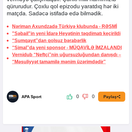
qürurudur. Çoxlu qol epizodu yaratdıq hər iki
matçda. Sadəcə istifadə edə bilmədik.
Nəriman Axundzadə Türkiyə klubunda -
RƏSMİ
"Səbail"in yeni İdarə Heyətinin təqdimatı keçirildi
“Sumqayıt”dan qolsuz bərabərlik
“Şimal”da yeni sponsor -
MÜQAVİLƏ İMZALANDI
Vernidub “Neftçi”nin uğursuzluğundan danışdı –
“Məsuliyyət tamamilə mənim üzərimdədir”
0
0
APA Sport
Paylaş