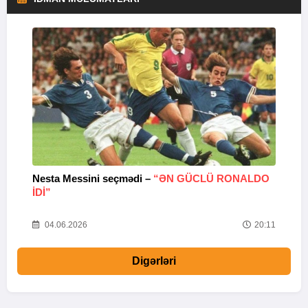
Nesta Messini seçmədi –
“ƏN GÜCLÜ RONALDO
“
IDI”
V
20
04.06.2026
20:11
Digərləri