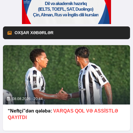
OXŞAR XƏBƏRLƏR
08.08.2026 - 20:44
“Neftçi”dən qələbə:
VARQAS QOL VƏ ASSİSTLƏ
QAYITDI