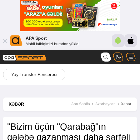
APA Sport
Mobil tətbiqimizi buradan yüklə!
Yay Transfer Pəncərəsi
XƏBƏR
Ana Səhifə
Azərbaycan
Xəbər
"Bizim üçün "Qarabağ"ın
qələbə qazanması daha sərfəli