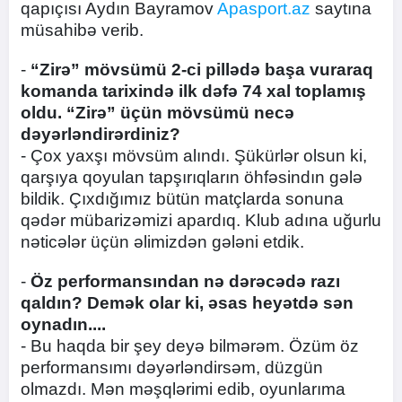
qapıçısı Aydın Bayramov
Apasport.az
saytına
müsahibə verib.
-
“Zirə” mövsümü 2-ci pillədə başa vuraraq
komanda tarixində ilk dəfə 74 xal toplamış
oldu. “Zirə” üçün mövsümü necə
dəyərləndirərdiniz?
- Çox yaxşı mövsüm alındı. Şükürlər olsun ki,
qarşıya qoyulan tapşırıqların öhfəsindın gələ
bildik. Çıxdığımız bütün matçlarda sonuna
qədər mübarizəmizi apardıq. Klub adına uğurlu
nəticələr üçün əlimizdən gələni etdik.
-
Öz performansından nə dərəcədə razı
qaldın?
Demək olar ki, əsas heyətdə sən
oynadın....
- Bu haqda bir şey deyə bilmərəm. Özüm öz
performansımı dəyərləndirsəm, düzgün
olmazdı. Mən məşqlərimi edib, oyunlarıma