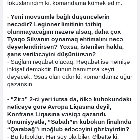
fokuslanırdım ki, komandama kömək edim.
-
Yeni mövsümlə bağlı düşüncələrin
necədir? Legioner limitinin tətbiq
olunmayacağını nəzərə alsaq, daha çox
Tyaqo Silvanın oynamaq ehtimalını necə
dəyərləndirirsən? Yoxsa, istənilən halda,
şans veriləcəyini düşünürsən?
- Sağlam rəqabət olacaq. Rəqabət isə həmişə
inkişaf deməkdir. Bunun hamımıza xeyri
dəyəcək. Əsas olan odur ki, komandamız uğur
qazansın.
- “Zirə” 2-ci yeri tutsa da, ölkə kubokundakı
nəticəyə görə Avropa Liqasına deyil,
Konfrans Liqasına vəsiqə qazandı.
Ümumiyyətlə, “Sabah”ın kubokun finalında
“Qarabağ”ı məğlub edəcəyini gözləyirdin?
- Bu futboldur. Hər şey ola bilər. Əlbəttə ki,