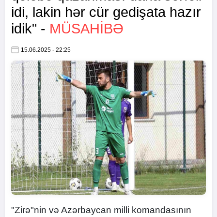
idi, lakin hər cür gedişata hazır
idik" -
MÜSAHİBƏ
15.06.2025 - 22:25
"Zirə"nin və Azərbaycan milli komandasının