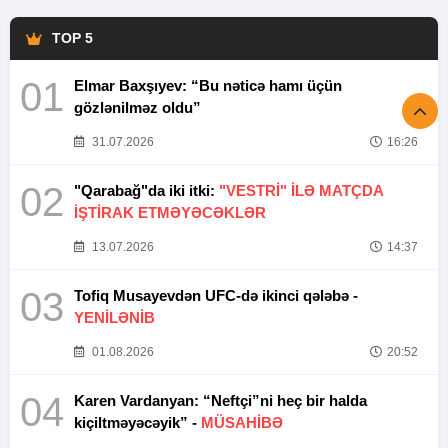
TOP 5
01
Elmar Baxşıyev: “Bu nəticə hamı üçün
gözlənilməz oldu”
31.07.2026
16:26
02
"Qarabağ"da iki itki:
"VESTRİ" İLƏ MATÇDA
İŞTİRAK ETMƏYƏCƏKLƏR
13.07.2026
14:37
03
Tofiq Musayevdən UFC-də ikinci qələbə -
YENİLƏNİB
01.08.2026
20:52
04
Karen Vardanyan: “Neftçi”ni heç bir halda
kiçiltməyəcəyik” -
MÜSAHİBƏ