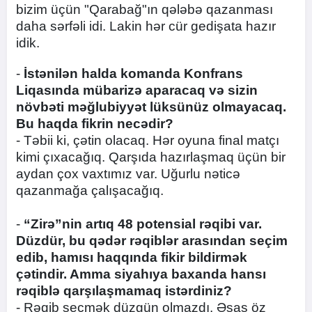
bizim üçün "Qarabağ"ın qələbə qazanması
daha sərfəli idi. Lakin hər cür gedişata hazır
idik.
-
İstənilən halda komanda Konfrans
Liqasında mübarizə aparacaq və sizin
növbəti məğlubiyyət lüksünüz olmayacaq.
Bu haqda fikrin necədir?
- Təbii ki, çətin olacaq. Hər oyuna final matçı
kimi çıxacağıq. Qarşıda hazırlaşmaq üçün bir
aydan çox vaxtımız var. Uğurlu nəticə
qazanmağa çalışacağıq.
-
“Zirə”nin artıq 48 potensial rəqibi var.
Düzdür, bu qədər rəqiblər arasından seçim
edib, hamısı haqqında fikir bildirmək
çətindir. Amma siyahıya baxanda hansı
rəqiblə qarşılaşmamaq istərdiniz?
- Rəqib seçmək düzgün olmazdı. Əsas öz