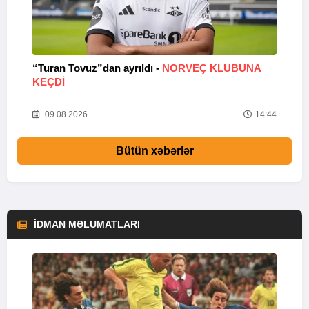
“Turan Tovuz”dan ayrıldı -
NORVEÇ KLUBUNA
B
KEÇDİ
R
33
09.08.2026
14:44
Bütün xəbərlər
İDMAN MƏLUMATLARI