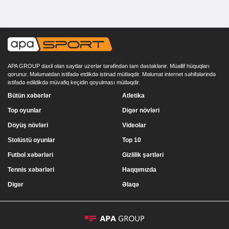
APA GROUP daxil olan saytlar uzerlər tərəfindən tam dəstəklənir. Müəllif hüquqları
qorunur. Məlumatdan istifadə etdikdə istinad mütləqdir. Məlumat internet səhifələrində
istifadə edildikdə müvafiq keçidin qoyulması mütləqdir.
Bütün xəbərlər
Atletika
Top oyunlar
Digər növləri
Döyüş növləri
Videolar
Stolüstü oyunlar
Top 10
Futbol xəbərləri
Gizlilik şərtləri
Tennis xəbərləri
Haqqımızda
Digər
Əlaqə