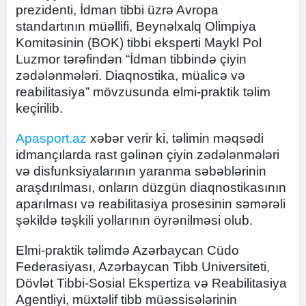
prezidenti, İdman tibbi üzrə Avropa
standartının müəllifi, Beynəlxalq Olimpiya
Komitəsinin (BOK) tibbi eksperti Maykl Pol
Luzmor tərəfindən “İdman tibbində çiyin
zədələnmələri. Diaqnostika, müalicə və
reabilitasiya” mövzusunda elmi-praktik təlim
keçirilib.
Apasport.az
xəbər verir ki, təlimin məqsədi
idmançılarda rast gəlinən çiyin zədələnmələri
və disfunksiyalarının yaranma səbəblərinin
araşdırılması, onların düzgün diaqnostikasının
aparılması və reabilitasiya prosesinin səmərəli
şəkildə təşkili yollarının öyrənilməsi olub.
Elmi-praktik təlimdə Azərbaycan Cüdo
Federasiyası, Azərbaycan Tibb Universiteti,
Dövlət Tibbi-Sosial Ekspertiza və Reabilitasiya
Agentliyi, müxtəlif tibb müəssisələrinin