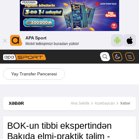
APA Sport
Mobil tətbiqimizi buradan yüklə!
Yay Transfer Pəncərəsi
XƏBƏR
Ana Səhifə
Azərbaycan
Xəbər
BOK-un tibbi ekspertindən
Bakıda elmi-praktik təlim -