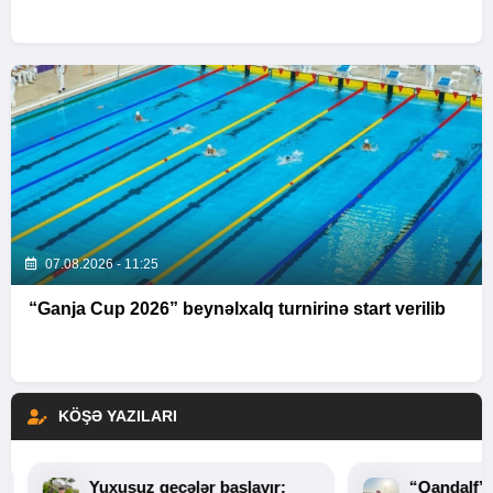
07.08.2026 - 11:25
“Ganja Cup 2026” beynəlxalq turnirinə start verilib
KÖŞƏ YAZILARI
Yuxusuz gecələr başlayır:
“Qandalf”