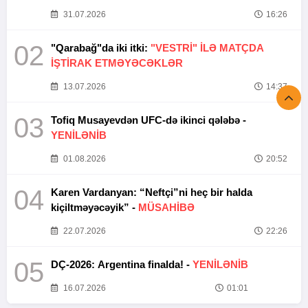
31.07.2026
16:26
02
"Qarabağ"da iki itki:
"VESTRİ" İLƏ MATÇDA
İŞTİRAK ETMƏYƏCƏKLƏR
13.07.2026
14:37
03
Tofiq Musayevdən UFC-də ikinci qələbə -
YENİLƏNİB
01.08.2026
20:52
04
Karen Vardanyan: “Neftçi”ni heç bir halda
kiçiltməyəcəyik” -
MÜSAHİBƏ
22.07.2026
22:26
05
DÇ-2026: Argentina finalda! -
YENİLƏNİB
16.07.2026
01:01