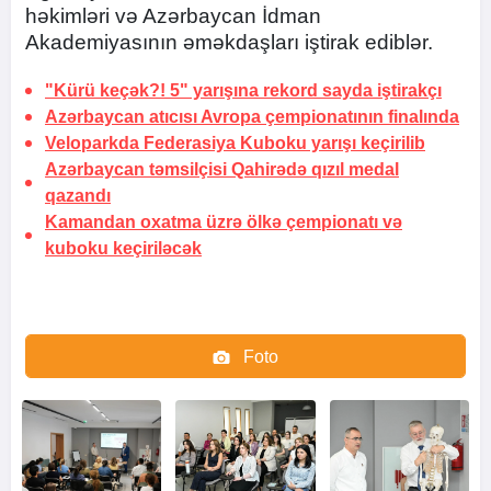
həkimləri və Azərbaycan İdman
Akademiyasının əməkdaşları iştirak ediblər.
"Kürü keçək?! 5" yarışına rekord sayda iştirakçı
Azərbaycan atıcısı Avropa çempionatının finalında
Veloparkda Federasiya Kuboku yarışı keçirilib
Azərbaycan təmsilçisi Qahirədə qızıl medal
qazandı
Kamandan oxatma üzrə ölkə çempionatı və
kuboku keçiriləcək
Foto
Video