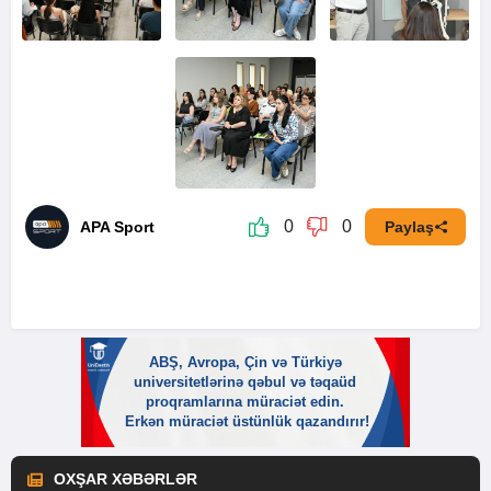
0
0
APA Sport
Paylaş
OXŞAR XƏBƏRLƏR