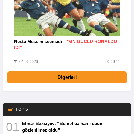
Nesta Messini seçmədi –
“ƏN GÜCLÜ RONALDO
“
IDI”
V
20
04.06.2026
20:11
Digərləri
TOP 5
01
Elmar Baxşıyev: “Bu nəticə hamı üçün
gözlənilməz oldu”