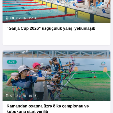
08.08.2026 - 15:54
"Ganja Cup 2026" üzgüçülük yarışı yekunlaşıb
07.08.2026 - 19:35
Kamandan oxatma üzrə ölkə çempionatı və
kubokuna start verilib