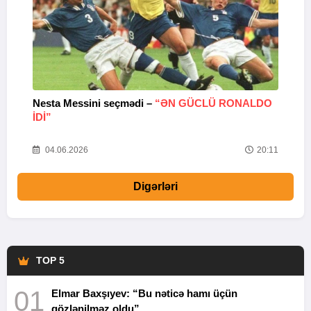
Nesta Messini seçmədi –
“ƏN GÜCLÜ RONALDO
“
IDI”
V
20
04.06.2026
20:11
Digərləri
TOP 5
01
Elmar Baxşıyev: “Bu nəticə hamı üçün
gözlənilməz oldu”