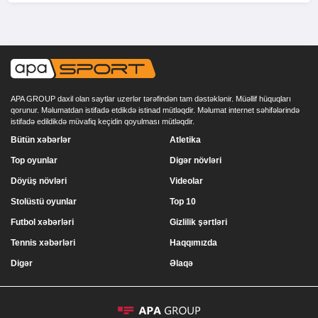
APA GROUP daxil olan saytlar uzerlər tərəfindən tam dəstəklənir. Müəllif hüquqları
qorunur. Məlumatdan istifadə etdikdə istinad mütləqdir. Məlumat internet səhifələrində
istifadə edildikdə müvafiq keçidin qoyulması mütləqdir.
Bütün xəbərlər
Atletika
Top oyunlar
Digər növləri
Döyüş növləri
Videolar
Stolüstü oyunlar
Top 10
Futbol xəbərləri
Gizlilik şərtləri
Tennis xəbərləri
Haqqımızda
Digər
Əlaqə