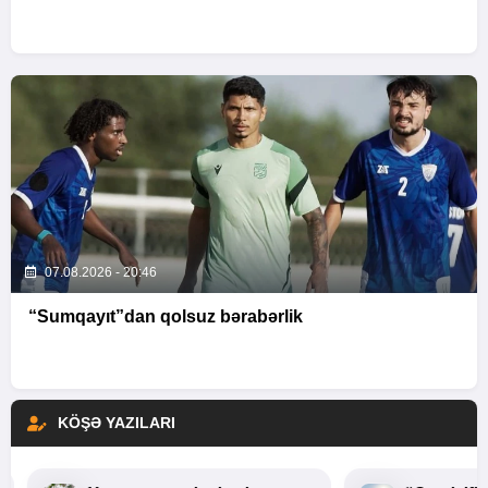
07.08.2026 - 20:46
“Sumqayıt”dan qolsuz bərabərlik
KÖŞƏ YAZILARI