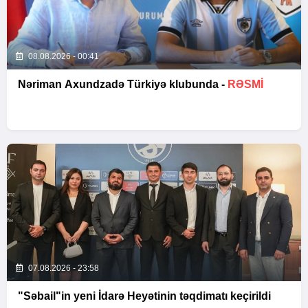
08.08.2026 - 00:41
Nəriman Axundzadə Türkiyə klubunda -
RƏSMİ
07.08.2026 - 23:58
"Səbail"in yeni İdarə Heyətinin təqdimatı keçirildi