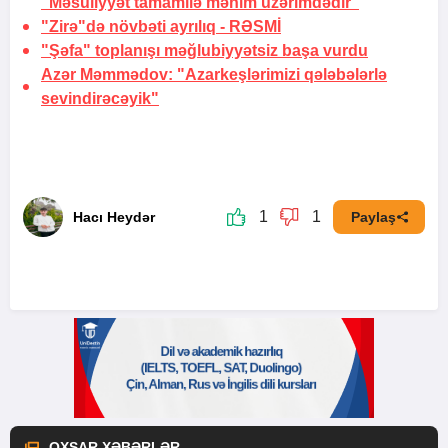
“Məsuliyyət tamamilə mənim üzərimdədir”
"Zirə"də növbəti ayrılıq -
RƏSMİ
"Şəfa" toplanışı məğlubiyyətsiz başa vurdu
Azər Məmmədov: "Azarkeşlərimizi qələbələrlə
sevindirəcəyik"
1
1
Hacı Heydər
Paylaş
OXŞAR XƏBƏRLƏR