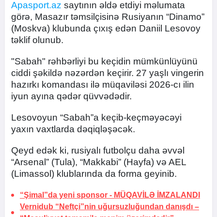
Apasport.az
saytının əldə etdiyi məlumata
görə, Masazır təmsilçisinə Rusiyanın “Dinamo”
(Moskva) klubunda çıxış edən Daniil Lesovoy
təklif olunub.
"Sabah" rəhbərliyi bu keçidin mümkünlüyünü
ciddi şəkildə nəzərdən keçirir. 27 yaşlı vingerin
hazırkı komandası ilə müqaviləsi 2026-cı ilin
iyun ayına qədər qüvvədədir.
Lesovoyun “Sabah”a keçib-keçməyəcəyi
yaxın vaxtlarda dəqiqləşəcək.
Qeyd edək ki, rusiyalı futbolçu daha əvvəl
“Arsenal” (Tula), “Makkabi” (Hayfa) və AEL
(Limassol) klublarında da forma geyinib.
“Şimal”da yeni sponsor -
MÜQAVİLƏ İMZALANDI
Vernidub “Neftçi”nin uğursuzluğundan danışdı –