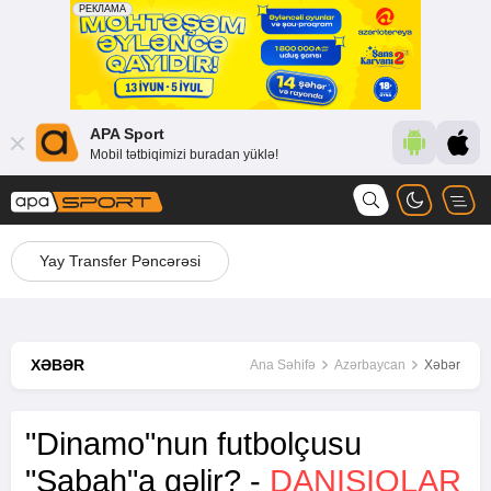
APA Sport
Mobil tətbiqimizi buradan yüklə!
Yay Transfer Pəncərəsi
XƏBƏR
Ana Səhifə
Azərbaycan
Xəbər
"Dinamo"nun futbolçusu
"Sabah"a gəlir? -
DANIŞIQLAR