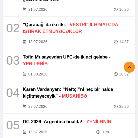
31.07.2026
16:26
02
"Qarabağ"da iki itki:
"VESTRİ" İLƏ MATÇDA
İŞTİRAK ETMƏYƏCƏKLƏR
13.07.2026
14:37
03
Tofiq Musayevdən UFC-də ikinci qələbə -
YENİLƏNİB
01.08.2026
20:52
04
Karen Vardanyan: “Neftçi”ni heç bir halda
kiçiltməyəcəyik” -
MÜSAHİBƏ
22.07.2026
22:26
05
DÇ-2026: Argentina finalda! -
YENİLƏNİB
16.07.2026
01:01