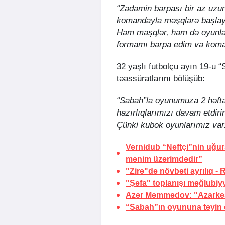
“Zədəmin bərpası bir az uzun 
komandayla məşqlərə başlay
Həm məşqlər, həm də oyunla
formamı bərpa edim və kom
32 yaşlı futbolçu ayın 19-u 
təəssüratlarını bölüşüb:
“Sabah”la oyunumuza 2 həftə 
hazırlıqlarımızı davam etdirir
Çünki kubok oyunlarımız var.
Vernidub “Neftçi”nin uğu
mənim üzərimdədir”
"Zirə"də növbəti ayrılıq -
"Şəfa" toplanışı məğlubiy
Azər Məmmədov: "Azarkeşl
“Sabah”ın oyununa təyin o