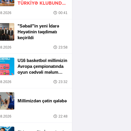
TÜRKIYƏ KLUBUNDA
-
RƏSMİ
8.2026
00:41
"Səbail"in yeni İdarə
Heyətinin təqdimatı
keçirildi
8.2026
23:58
U16 basketbol millimizin
Avropa çempionatında
oyun cədvəli məlum
olub
8.2026
23:32
Millimizdən çətin qələbə
8.2026
22:48