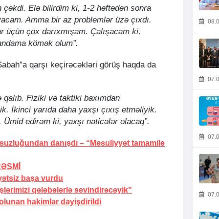
çəkdi. Elə bilirdim ki, 1-2 həftədən sonra
acam. Amma bir az problemlər üzə çıxdı.
08.0
r üçün çox darıxmışam. Çalışacam ki,
andama kömək olum”.
“Sabah”a qarşı keçirəcəkləri görüş haqda da
07.0
qalıb. Fiziki və taktiki baxımdan
ik. İkinci yarıda daha yaxşı çıxış etməliyik.
 Ümid edirəm ki, yaxşı nəticələr olacaq”.
07.0
rsuzluğundan danışdı –
“Məsuliyyət tamamilə
RƏSMİ
yətsiz başa vurdu
ərimizi qələbələrlə sevindirəcəyik"
07.0
lunan hakimlər dəyişdirildi