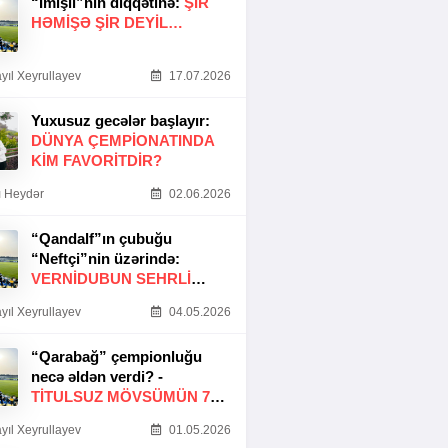
“İmişli”nin diqqətinə:
ŞIR
HƏMIŞƏ ŞIR DEYIL…
yıl Xeyrullayev
17.07.2026
Yuxusuz gecələr başlayır:
DÜNYA ÇEMPIONATINDA
KIM FAVORITDIR?
 Heydər
02.06.2026
“Qandalf”ın çubuğu
“Neftçi”nin üzərində:
VERNİDUBUN SEHRLİ
TOXUNUŞU
yıl Xeyrullayev
04.05.2026
“Qarabağ” çempionluğu
necə əldən verdi? -
TITULSUZ MÖVSÜMÜN 7
SƏBƏBI
yıl Xeyrullayev
01.05.2026