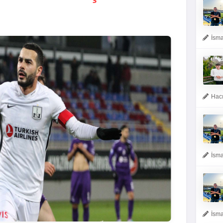
İsma
Hacı
İsma
İsma