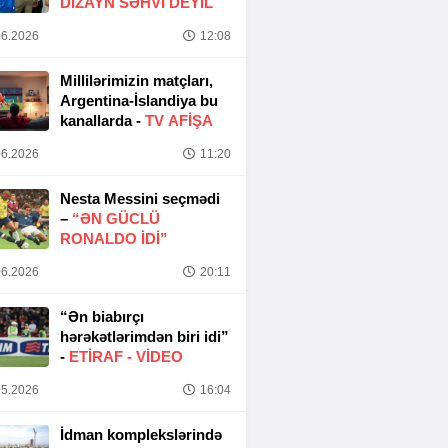
DIZAYN SƏHVI DEYIL
6.2026
12:08
Millilərimizin matçları,
Argentina-İslandiya bu
kanallarda -
TV AFİŞA
6.2026
11:20
Nesta Messini seçmədi
–
“ƏN GÜCLÜ
RONALDO IDI”
6.2026
20:11
“Ən biabırçı
hərəkətlərimdən biri idi”
-
ETIRAF -
VİDEO
5.2026
16:04
İdman komplekslərində