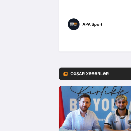
APA Sport
OXŞAR XƏBƏRLƏR