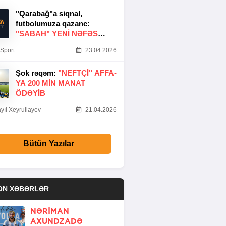
"Qarabağ"a siqnal,
futbolumuza qazanc:
"SABAH" YENI NƏFƏS
GƏTIRDI
Sport
23.04.2026
Şok rəqəm:
"NEFTÇI" AFFA-
YA 200 MIN MANAT
ÖDƏYIB
yıl Xeyrullayev
21.04.2026
Bütün Yazılar
ON XƏBƏRLƏR
NƏRIMAN
AXUNDZADƏ