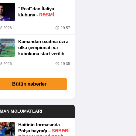
“Real”dan İtaliya
klubuna -
RƏSMİ
8.2026
19:57
Kamandan oxatma üzrə
ölkə çempionatı və
kubokuna start verilib
8.2026
19:35
Bütün xəbərlər
DMAN MƏLUMATLARI
Haitinin formasında
Polşa bayrağı –
SƏBƏBI