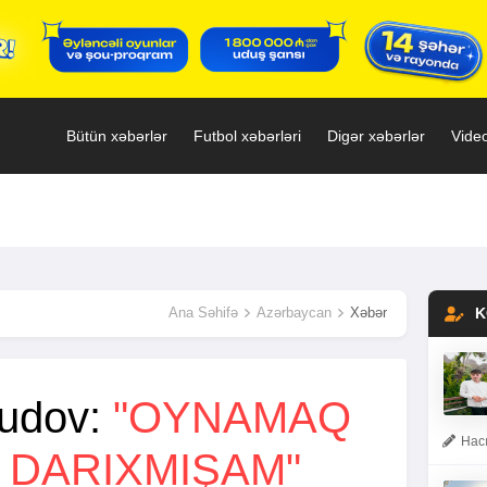
Bütün xəbərlər
Futbol xəbərləri
Digər xəbərlər
Video
Ana Səhifə
Azərbaycan
Xəbər
K
udov:
"OYNAMAQ
Hacı
 DARIXMIŞAM"