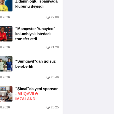
Zidanın oğlu İspaniyada
klubunu dəyişdi
8.2026
22:09
“Mançester Yunayted”
kolumbiyalı istedadı
transfer etdi
8.2026
21:28
“Sumqayıt”dan qolsuz
bərabərlik
8.2026
20:46
“Şimal”da yeni sponsor
-
MÜQAVİLƏ
İMZALANDI
8.2026
20:25