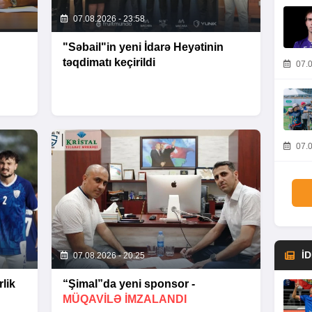
07.08.2026 - 23:58
"Səbail"in yeni İdarə Heyətinin
təqdimatı keçirildi
07.0
07.0
İ
07.08.2026 - 20:25
lik
“Şimal”da yeni sponsor -
MÜQAVİLƏ İMZALANDI