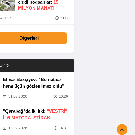
ciddi nöqsanlar:
15
MILYON MANAT!
4.2026
21:08
Digərləri
OP 5
Elmar Baxşıyev: “Bu nəticə
hamı üçün gözlənilməz oldu”
31.07.2026
16:26
"Qarabağ"da iki itki:
"VESTRİ"
İLƏ MATÇDA İŞTİRAK
ETMƏYƏCƏKLƏR
13.07.2026
14:37