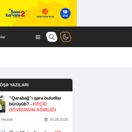
lar
ÖŞƏ YAZILARI
“Qarabağ”ı qara buludlar
bürüyüb? -
KEÇID
DÖVRÜNÜN AĞIRLIĞI
 Heydər
05.08.2026