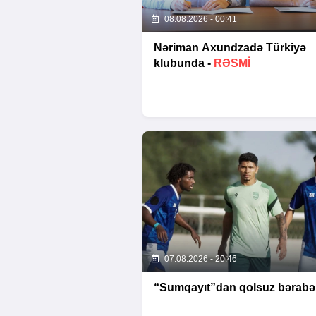
08.08.2026 - 00:41
Nəriman Axundzadə Türkiyə
klubunda -
RƏSMİ
07.08.2026 - 20:46
“Sumqayıt”dan qolsuz bərabər