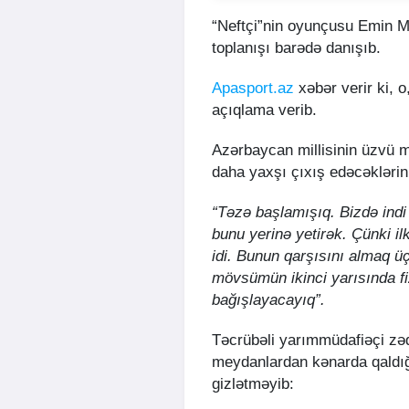
“Neftçi”nin oyunçusu Emin 
toplanışı barədə danışıb.
Apasport.az
xəbər verir ki, 
açıqlama verib.
Azərbaycan millisinin üzvü m
daha yaxşı çıxış edəcəklərini 
“Təzə başlamışıq. Bizdə indi 
bunu yerinə yetirək. Çünki i
idi. Bunun qarşısını almaq üç
mövsümün ikinci yarısında fi
bağışlayacayıq”.
Təcrübəli yarımmüdafiəçi zə
meydanlardan kənarda qaldığ
gizlətməyib: