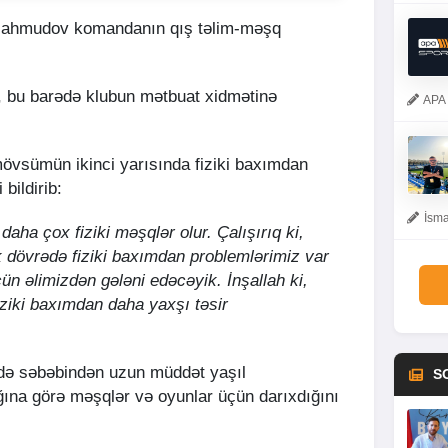
Mahmudov komandanın qış təlim-məşq
o, bu barədə klubun mətbuat xidmətinə
APA 
övsümün ikinci yarısında fiziki baxımdan
bildirib:
İsma
daha çox fiziki məşqlər olur. Çalışırıq ki,
lk dövrədə fiziki baxımdan problemlərimiz var
ün əlimizdən gələni edəcəyik. İnşallah ki,
ziki baxımdan daha yaxşı təsir
də səbəbindən uzun müddət yaşıl
S
ına görə məşqlər və oyunlar üçün darıxdığını