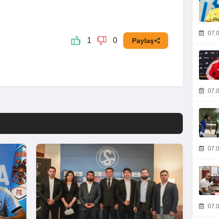
07.0
1
0
Paylaş
07.0
07.0
07.0