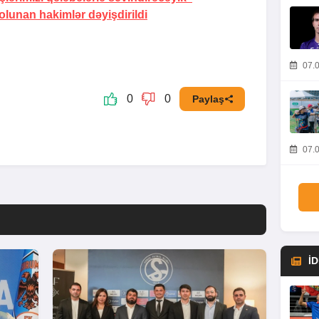
lunan hakimlər dəyişdirildi
07.0
0
0
Paylaş
07.0
İ