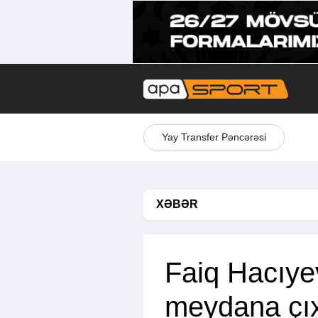
Yay Transfer Pəncərəsi
XƏBƏR
Faiq Hacıye
meydana çı