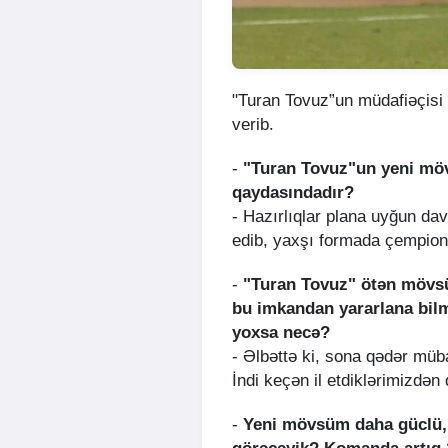
"Turan Tovuz”un müdafiəçisi
verib.
-
"Turan Tovuz"un yeni möv
qaydasındadır?
- Hazırlıqlar plana uyğun d
edib, yaxşı formada çempion
-
"Turan Tovuz" ötən mövs
bu imkandan yararlana bil
yoxsa necə?
- Əlbəttə ki, sona qədər müb
İndi keçən il etdiklərimizdə
-
Yeni mövsüm daha güclü, 