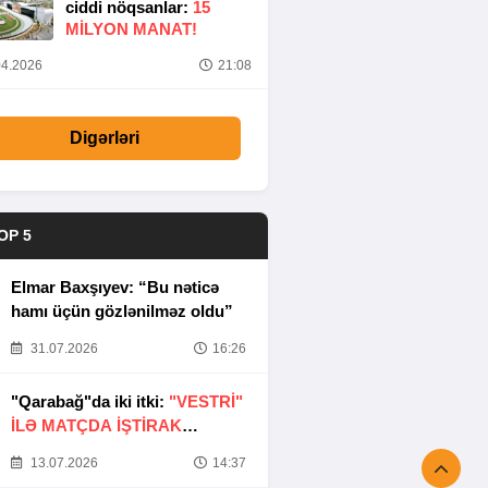
ciddi nöqsanlar:
15
MILYON MANAT!
4.2026
21:08
Digərləri
OP 5
Elmar Baxşıyev: “Bu nəticə
hamı üçün gözlənilməz oldu”
31.07.2026
16:26
"Qarabağ"da iki itki:
"VESTRİ"
İLƏ MATÇDA İŞTİRAK
ETMƏYƏCƏKLƏR
13.07.2026
14:37