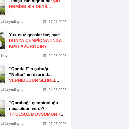
“İmişli”nin diqqətinə:
ŞIR
HƏMIŞƏ ŞIR DEYIL…
yıl Xeyrullayev
17.07.2026
Yuxusuz gecələr başlayır:
DÜNYA ÇEMPIONATINDA
KIM FAVORITDIR?
 Heydər
02.06.2026
“Qandalf”ın çubuğu
“Neftçi”nin üzərində:
VERNİDUBUN SEHRLİ
TOXUNUŞU
yıl Xeyrullayev
04.05.2026
“Qarabağ” çempionluğu
necə əldən verdi? -
TITULSUZ MÖVSÜMÜN 7
SƏBƏBI
yıl Xeyrullayev
01.05.2026