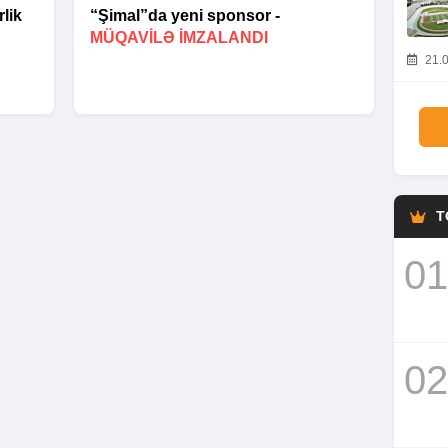
lik
“Şimal”da yeni sponsor -
MÜQAVİLƏ İMZALANDI
21.0
T
01
02