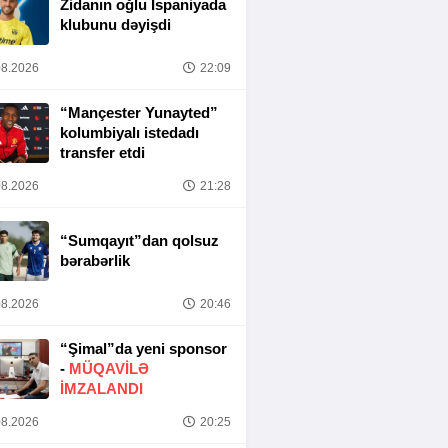
Zidanın oğlu İspaniyada
klubunu dəyişdi
8.2026
22:09
“Mançester Yunayted”
kolumbiyalı istedadı
transfer etdi
8.2026
21:28
“Sumqayıt”dan qolsuz
bərabərlik
8.2026
20:46
“Şimal”da yeni sponsor
-
MÜQAVİLƏ
İMZALANDI
8.2026
20:25