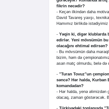
görəcəyik? Komanda artıq 1
fikrin necədir?
- Keçən ilkindən daha motivas
David Tavareş yaxşı, texnik
Hamımız birlikdə istədiyimiz
-
Yəqin ki, digər klublarda 
edirlər. Yeni mövsümün bu
olacağını ehtimal edirsən?
- Bu mövsümün daha maraqlı
bizim, həm də çempionatımız
asan matç olmurdu, belə də
-
"Turan Tovuz"un çempion
səncə? Hər halda, Kurban B
komandadan?
- Hər halda, yenə əlimizdən 
olacaq, zaman göstərəcək. B
-
Türkiyədəki toplanışda "Tr