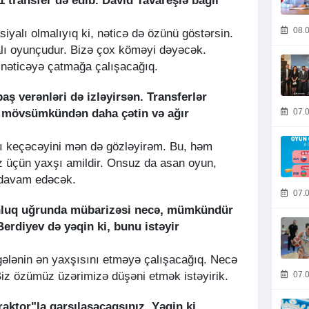
 transfer də edib. David Tavareşlə bağlı
08.0
iyalı olmalıyıq ki, nəticə də özünü göstərsin.
alı oyunçudur. Bizə çox köməyi dəyəcək.
 nəticəyə çatmağa çalışacağıq.
baş verənləri də izləyirsən. Transferlər
07.0
 mövsümkündən daha çətin və ağır
 keçəcəyini mən də gözləyirəm. Bu, həm
 üçün yaxşı amildir. Onsuz da asan oyun,
 davam edəcək.
07.0
luq uğrunda mübarizəsi necə, mümkündür
erdiyev də yəqin ki, bunu istəyir
gələnin ən yaxşısını etməyə çalışacağıq. Necə
07.0
iz özümüz üzərimizə düşəni etmək istəyirik.
aktor"la qarşılaşacaqsınız. Yəqin ki,