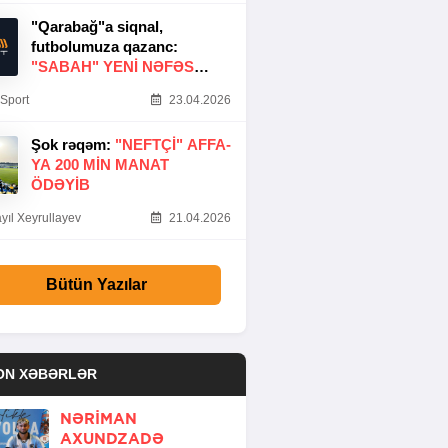
"Qarabağ"a siqnal,
futbolumuza qazanc:
"SABAH" YENI NƏFƏS
GƏTIRDI
Sport
23.04.2026
Şok rəqəm:
"NEFTÇI" AFFA-
YA 200 MIN MANAT
ÖDƏYIB
yıl Xeyrullayev
21.04.2026
Bütün Yazılar
ON XƏBƏRLƏR
NƏRIMAN
AXUNDZADƏ