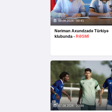
08.08.2026 - 00:41
Nəriman Axundzadə Türkiyə
klubunda -
RƏSMİ
07.08.2026 - 20:46