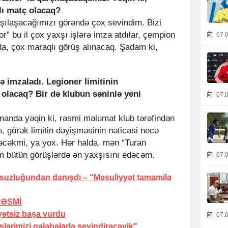
ı matç olacaq?
arşılaşacağımızı görəndə çox sevindim. Bizi
or” bu il çox yaxşı işlərə imza atdılar, çempion
07.0
da, çox maraqlı görüş alınacaq. Şadam ki,
ə imzaladı. Legioner limitinin
 olacaq? Bir də klubun səninlə yeni
07.0
amanda yəqin ki, rəsmi məlumat klub tərəfindən
, görək limitin dəyişməsinin nəticəsi necə
erəcəkmi, ya yox. Hər halda, mən “Turan
 bütün görüşlərdə ən yaxşısını edəcəm.
07.0
rsuzluğundan danışdı –
“Məsuliyyət tamamilə
RƏSMİ
yətsiz başa vurdu
07.0
ərimizi qələbələrlə sevindirəcəyik"