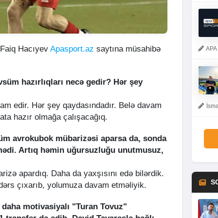
 Faiq Hacıyev
Apasport.az
saytına müsahibə
APA 
süm hazırlıqları necə gedir? Hər şey
avam edir. Hər şey qaydasındadır. Belə davam
İsma
ata hazır olmağa çalışacağıq.
üm avrokubok mübarizəsi aparsa da, sonda
mədi. Artıq həmin uğursuzluğu unutmusuz,
arizə apardıq. Daha da yaxşısını edə bilərdik.
S
n dərs çıxarıb, yolumuza davam etməliyik.
daha motivasiyalı "Turan Tovuz"