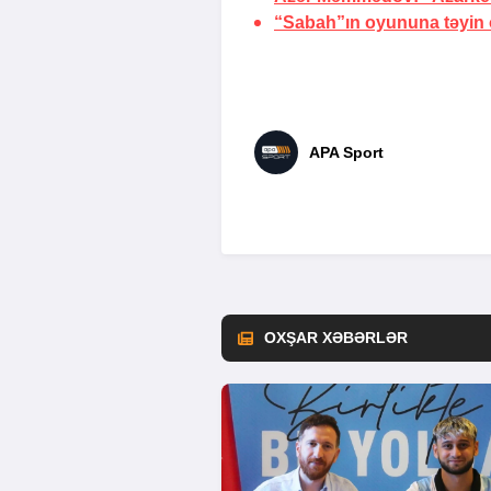
“Sabah”ın oyununa təyin o
APA Sport
OXŞAR XƏBƏRLƏR