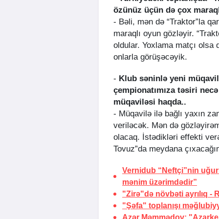
özünüz üçün də çox maraql
- Bəli, mən də “Traktor”la q
maraqlı oyun gözləyir. “Trakt
oldular. Yoxlama matçı olsa 
onlarla görüşəcəyik.
-
Klub səninlə yeni müqavil
çempionatımıza təsiri necə
müqaviləsi haqda..
- Müqavilə ilə bağlı yaxın z
veriləcək. Mən də gözləyirəm
olacaq. İstədikləri effekti v
Tovuz”da meydana çıxacağım
Vernidub “Neftçi”nin uğu
mənim üzərimdədir”
"Zirə"də növbəti ayrılıq -
"Şəfa" toplanışı məğlubiy
Azər Məmmədov: "Azarkeşl