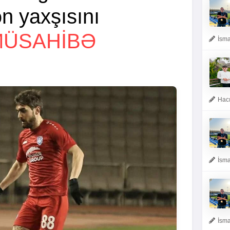
n yaxşısını
MÜSAHİBƏ
İsma
Hacı
İsma
İsma