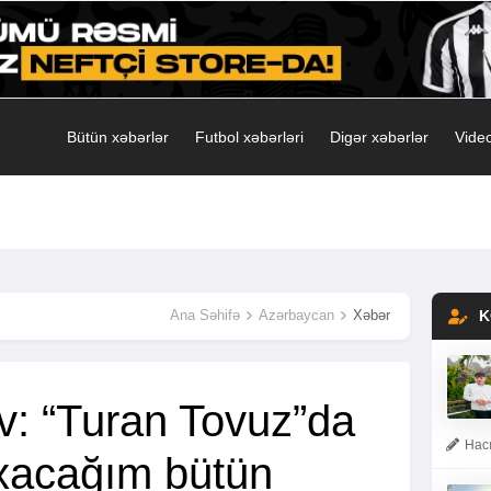
Bütün xəbərlər
Futbol xəbərləri
Digər xəbərlər
Video
Ana Səhifə
Azərbaycan
Xəbər
K
v: “Turan Tovuz”da
Hacı
xacağım bütün