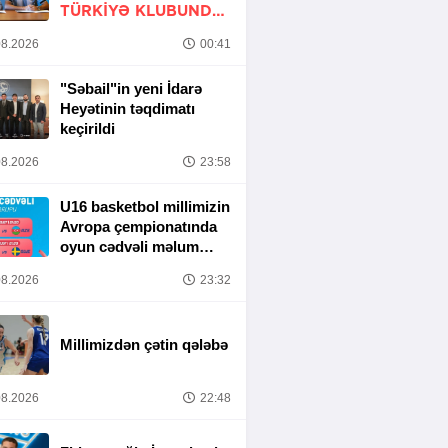
TÜRKIYƏ KLUBUNDA
-
RƏSMİ
8.2026
00:41
"Səbail"in yeni İdarə
Heyətinin təqdimatı
keçirildi
8.2026
23:58
U16 basketbol millimizin
Avropa çempionatında
oyun cədvəli məlum
olub
8.2026
23:32
Millimizdən çətin qələbə
8.2026
22:48