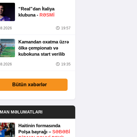
“Real”dan İtaliya
klubuna -
RƏSMİ
8.2026
19:57
Kamandan oxatma üzrə
ölkə çempionatı və
kubokuna start verilib
8.2026
19:35
Bütün xəbərlər
DMAN MƏLUMATLARI
Haitinin formasında
Polşa bayrağı –
SƏBƏBI