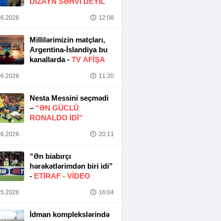
DIZAYN SƏHVI DEYIL
6.2026
12:08
Millilərimizin matçları,
Argentina-İslandiya bu
kanallarda -
TV AFİŞA
6.2026
11:20
Nesta Messini seçmədi
–
“ƏN GÜCLÜ
RONALDO IDI”
6.2026
20:11
“Ən biabırçı
hərəkətlərimdən biri idi”
-
ETIRAF -
VİDEO
5.2026
16:04
İdman komplekslərində