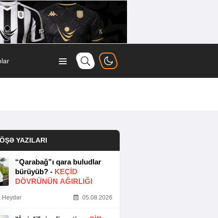
lar
ÖŞƏ YAZILARI
“Qarabağ”ı qara buludlar
bürüyüb? -
KEÇID
DÖVRÜNÜN AĞIRLIĞI
 Heydər
05.08.2026