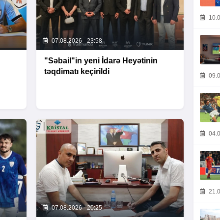
10.0
07.08.2026 - 23:58
"Səbail"in yeni İdarə Heyətinin
təqdimatı keçirildi
09.0
04.0
21.0
07.08.2026 - 20:25