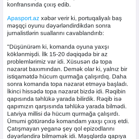
konfransında çıxış edib.
Apasport.az
xəbər verir ki, portuqaliyalı baş
məşqçi oyunu dəyərləndirdikdən sonra
jurnalistlərin suallarını cavablandırıb:
"Düşünürəm ki, komanda oyuna yaxşı
köklənmişdi. İlk 15-20 dəqiqədə bir az
problemlərimiz var idi. Xüsusən də topa
nəzarət baxımından. Demək olar ki, yalnız bir
istiqamətdə hücum qurmağa çalışırdıq. Daha
sonra komanda topa nəzarət etməyə başladı.
İkinci hissədə topa nəzarət bizdə idi. Rəqibin
qapısında təhlükə yarada bilirdik. Rəqib isə
qapımızın qarşısında təhlükə yarada bilmədi.
Latviya millisi də hücum qurmağa çalışırdı.
Ümumi götürəndə komandam yaxşı çıxış etdi.
Çatışmayan yeganə şey qol epizodlarını
dəyərləndirə bilməmək idi. Məşqlərdə qapıya