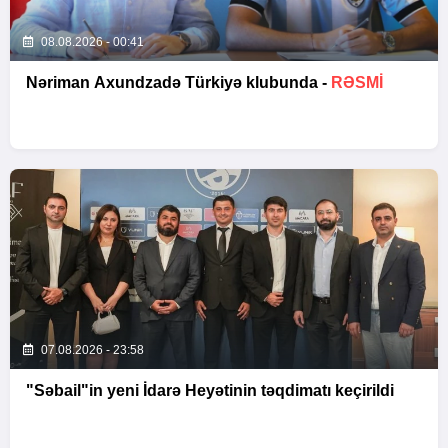
08.08.2026 - 00:41
Nəriman Axundzadə Türkiyə klubunda -
RƏSMİ
07.08.2026 - 23:58
"Səbail"in yeni İdarə Heyətinin təqdimatı keçirildi