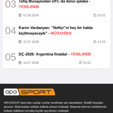
03
Tofiq Musayevdən UFC-də ikinci qələbə -
YENİLƏNİB
01.08.2026
20:52
04
Karen Vardanyan: “Neftçi”ni heç bir halda
kiçiltməyəcəyik” -
MÜSAHİBƏ
22.07.2026
22:26
05
DÇ-2026: Argentina finalda! -
YENİLƏNİB
16.07.2026
01:01
APA GROUP daxil olan saytlar uzerlər tərəfindən tam dəstəklənir. Müəllif hüquqları
qorunur. Məlumatdan istifadə etdikdə istinad mütləqdir. Məlumat internet səhifələrində
istifadə edildikdə müvafiq keçidin qoyulması mütləqdir.