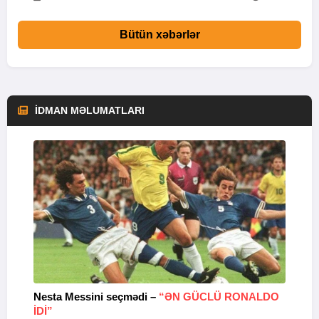
Bütün xəbərlər
İDMAN MƏLUMATLARI
Nesta Messini seçmədi –
“ƏN GÜCLÜ RONALDO
“
IDI”
V