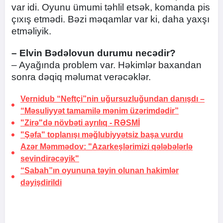
var idi. Oyunu ümumi təhlil etsək, komanda pis
çıxış etmədi. Bəzi məqamlar var ki, daha yaxşı
etməliyik.
– Elvin Bədəlovun durumu necədir?
– Ayağında problem var. Həkimlər baxandan
sonra dəqiq məlumat verəcəklər.
Vernidub “Neftçi”nin uğursuzluğundan danışdı –
“Məsuliyyət tamamilə mənim üzərimdədir”
"Zirə"də növbəti ayrılıq -
RƏSMİ
"Şəfa" toplanışı məğlubiyyətsiz başa vurdu
Azər Məmmədov: "Azarkeşlərimizi qələbələrlə
sevindirəcəyik"
“Sabah”ın oyununa təyin olunan hakimlər
dəyişdirildi