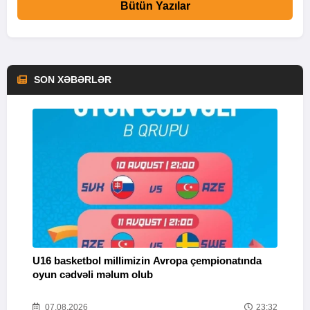
Bütün Yazılar
SON XƏBƏRLƏR
U16 basketbol millimizin Avropa çempionatında
M
oyun cədvəli məlum olub
58
07.08.2026
23:32