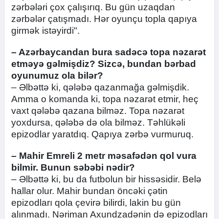
zərbələri çox çalışırıq. Bu gün uzaqdan
zərbələr çatışmadı. Hər oyunçu topla qapıya
girmək istəyirdi".
– Azərbaycandan bura sadəcə topa nəzarət
etməyə gəlmişdiz? Sizcə, bundan bərbad
oyunumuz ola bilər?
– Əlbəttə ki, qələbə qazanmağa gəlmişdik.
Amma o komanda ki, topa nəzarət etmir, heç
vaxt qələbə qazana bilməz. Topa nəzarət
yoxdursa, qələbə də ola bilməz. Təhlükəli
epizodlar yaratdıq. Qapıya zərbə vurmuruq.
– Mahir Emreli 2 metr məsafədən qol vura
bilmir. Bunun səbəbi nədir?
– Əlbəttə ki, bu da futbolun bir hissəsidir. Belə
hallar olur. Mahir bundan öncəki çətin
epizodları qola çevirə bilirdi, lakin bu gün
alınmadı. Nəriman Axundzadənin də epizodları