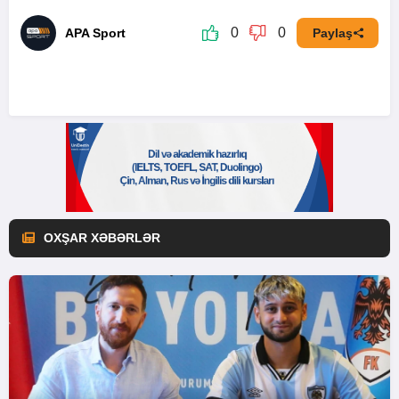
0
0
APA Sport
Paylaş
OXŞAR XƏBƏRLƏR