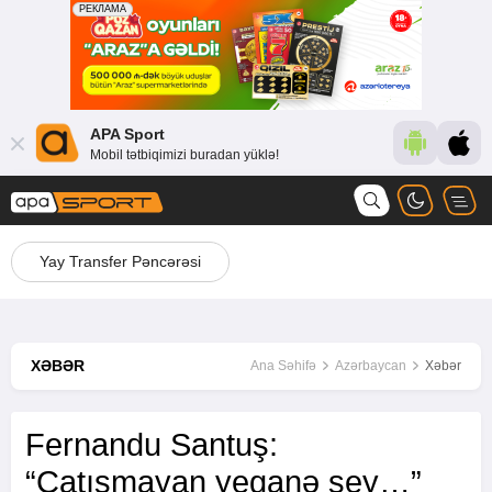
APA Sport
Mobil tətbiqimizi buradan yüklə!
Yay Transfer Pəncərəsi
XƏBƏR
Ana Səhifə
Azərbaycan
Xəbər
Fernandu Santuş:
“Çatışmayan yeganə şey…”