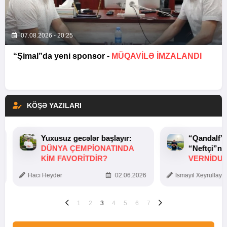
07.08.2026 - 20:25
“Şimal”da yeni sponsor -
MÜQAVİLƏ İMZALANDI
KÖŞƏ YAZILARI
Yuxusuz gecələr başlayır:
“Qandalf”
DÜNYA ÇEMPIONATINDA
“Neftçi”ni
KIM FAVORITDIR?
VERNİDUB
TOXUNUŞ
Hacı Heydər
02.06.2026
İsmayıl Xeyrullaye
1
2
3
4
5
6
7