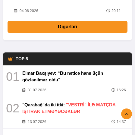
20
04.06.2026
20:11
Digərləri
TOP 5
01
Elmar Baxşıyev: “Bu nəticə hamı üçün
gözlənilməz oldu”
31.07.2026
16:26
02
"Qarabağ"da iki itki:
"VESTRİ" İLƏ MATÇDA
İŞTİRAK ETMƏYƏCƏKLƏR
13.07.2026
14:37