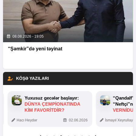
08.08.2026 - 19:05
“Şəmkir”də yeni təyinat
KÖŞƏ YAZILARI
Yuxusuz gecələr başlayır:
“Qandalf”
DÜNYA ÇEMPIONATINDA
“Neftçi”ni
KIM FAVORITDIR?
VERNİDUB
TOXUNUŞ
Hacı Heydər
02.06.2026
İsmayıl Xeyrullaye