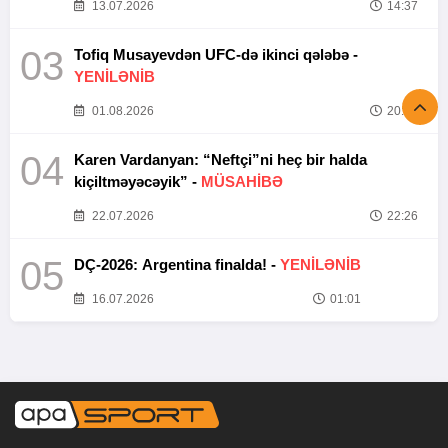
13.07.2026
14:37
03
Tofiq Musayevdən UFC-də ikinci qələbə -
YENİLƏNİB
01.08.2026
20:52
04
Karen Vardanyan: “Neftçi”ni heç bir halda
kiçiltməyəcəyik” -
MÜSAHİBƏ
22.07.2026
22:26
05
DÇ-2026: Argentina finalda! -
YENİLƏNİB
16.07.2026
01:01