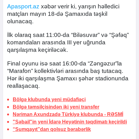
Apasport.az
xəbər verir ki, yarışın həlledici
matçları mayın 18-də Şamaxıda təşkil
olunacaq.
İlk olaraq saat 11:00-da “Biləsuvar” və “Şəfəq”
komandaları arasında III yer uğrunda
qarşılaşma keçiriləcək.
Final oyunu isə saat 16:00-da “Zəngəzur”la
“Marafon” kollektivləri arasında baş tutacaq.
Hər iki qarşılaşma Şamaxı şəhər stadionunda
reallaşacaq.
Bölgə klubunda yeni müdafiəçi
Bölgə təmsilçisindən iki yeni transfer
Nəriman Axundzadə Türkiyə klubunda -
RƏSMİ
"Səbail"in yeni İdarə Heyətinin təqdimatı keçirildi
“Sumqayıt”dan qolsuz bərabərlik