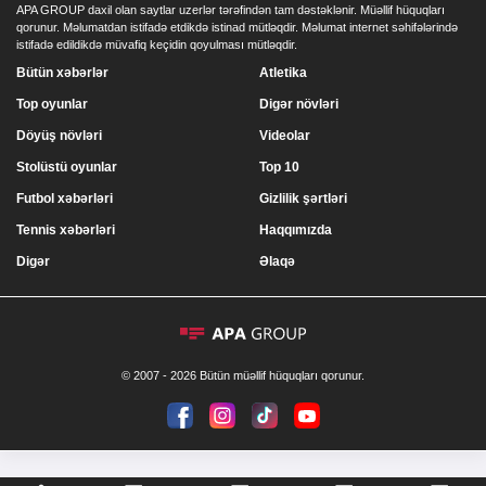
APA GROUP daxil olan saytlar uzerlər tərəfindən tam dəstəklənir. Müəllif hüquqları
qorunur. Məlumatdan istifadə etdikdə istinad mütləqdir. Məlumat internet səhifələrində
istifadə edildikdə müvafiq keçidin qoyulması mütləqdir.
Bütün xəbərlər
Atletika
Top oyunlar
Digər növləri
Döyüş növləri
Videolar
Stolüstü oyunlar
Top 10
Futbol xəbərləri
Gizlilik şərtləri
Tennis xəbərləri
Haqqımızda
Digər
Əlaqə
© 2007 - 2026 Bütün müəllif hüquqları qorunur.