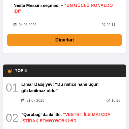
Nesta Messini seçmədi –
“ƏN GÜCLÜ RONALDO
“
IDI”
V
20
04.06.2026
20:11
Digərləri
TOP 5
01
Elmar Baxşıyev: “Bu nəticə hamı üçün
gözlənilməz oldu”
31.07.2026
16:26
02
"Qarabağ"da iki itki:
"VESTRİ" İLƏ MATÇDA
İŞTİRAK ETMƏYƏCƏKLƏR