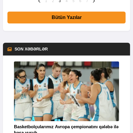
1
2
3
4
5
6
7
Bütün Yazılar
SON XƏBƏRLƏR
Basketbolçularımız Avropa çempionatını qələbə ilə
Q
başa vurub
V