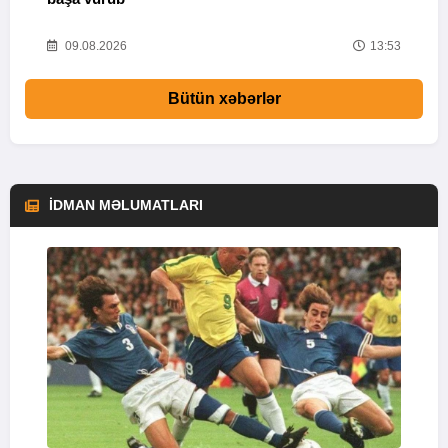
16
09.08.2026
13:53
Bütün xəbərlər
İDMAN MƏLUMATLARI