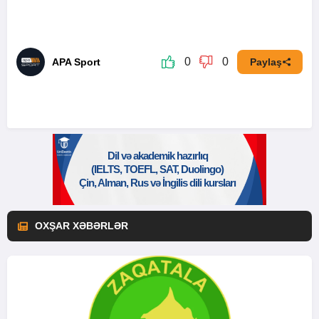
0
0
APA Sport
Paylaş
OXŞAR XƏBƏRLƏR