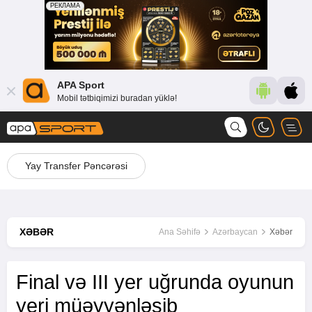
APA Sport
Mobil tətbiqimizi buradan yüklə!
Yay Transfer Pəncərəsi
XƏBƏR
Ana Səhifə
Azərbaycan
Xəbər
Final və III yer uğrunda oyunun
yeri müəyyənləşib