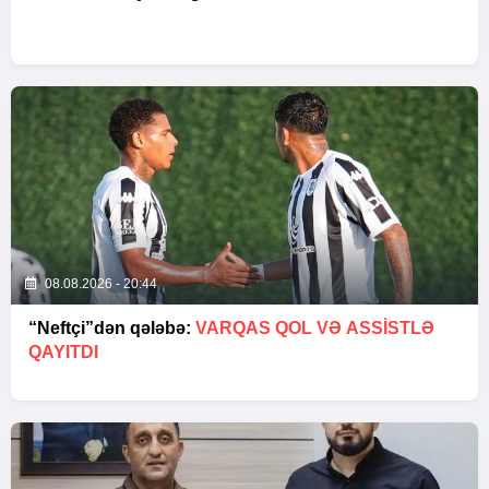
08.08.2026 - 20:44
“Neftçi”dən qələbə:
VARQAS QOL VƏ ASSİSTLƏ
QAYITDI