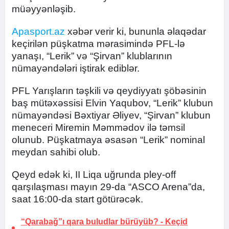
müəyyənləşib.
Apasport.az
xəbər verir ki, bununla əlaqədar
keçirilən püşkatma mərasimində PFL-lə
yanaşı, “Lerik” və “Şirvan” klublarının
nümayəndələri iştirak ediblər.
PFL Yarışların təşkili və qeydiyyatı şöbəsinin
baş mütəxəssisi Elvin Yaqubov, “Lerik” klubun
nümayəndəsi Bəxtiyar Əliyev, “Şirvan” klubun
meneceri Miremin Məmmədov ilə təmsil
olunub. Püşkatmaya əsasən “Lerik” nominal
meydan sahibi olub.
Qeyd edək ki, II Liqa uğrunda pley-off
qarşılaşması mayın 29-da “ASCO Arena”da,
saat 16:00-da start götürəcək.
“Qarabağ”ı qara buludlar bürüyüb? -
Keçid