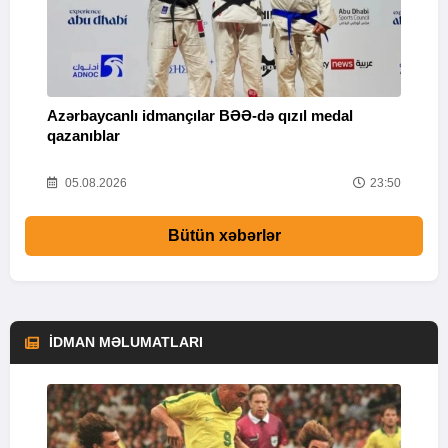
Azərbaycanlı idmançılar BƏƏ-də qızıl medal
Ç
qazanıblar
Y
01
05.08.2026
23:50
Bütün xəbərlər
İDMAN MƏLUMATLARI