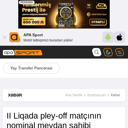
APA Sport
Mobil tətbiqimizi buradan yüklə!
Yay Transfer Pəncərəsi
XƏBƏR
Ana Səhifə
Azərbaycan
Xəbər
II Liqada pley-off matçının
nominal meydan sahibi