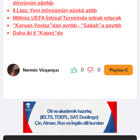
dövrünün ağırlığı
II Liqa: Yeni mövsümün püşkü atılıb
Millimiz UEFA İnkişaf Turnirində iştirak edəcək
“Karvan-Yevlax”dan ayrıldı -
“Sabah”a qayıtdı
Daha iki il “Kəpəz”də
0
0
Nərmin Vüqarqızı
Paylaş