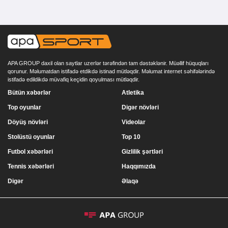
APA GROUP daxil olan saytlar uzerlər tərəfindən tam dəstəklənir. Müəllif hüquqları
qorunur. Məlumatdan istifadə etdikdə istinad mütləqdir. Məlumat internet səhifələrində
istifadə edildikdə müvafiq keçidin qoyulması mütləqdir.
Bütün xəbərlər
Atletika
Top oyunlar
Digər növləri
Döyüş növləri
Videolar
Stolüstü oyunlar
Top 10
Futbol xəbərləri
Gizlilik şərtləri
Tennis xəbərləri
Haqqımızda
Digər
Əlaqə