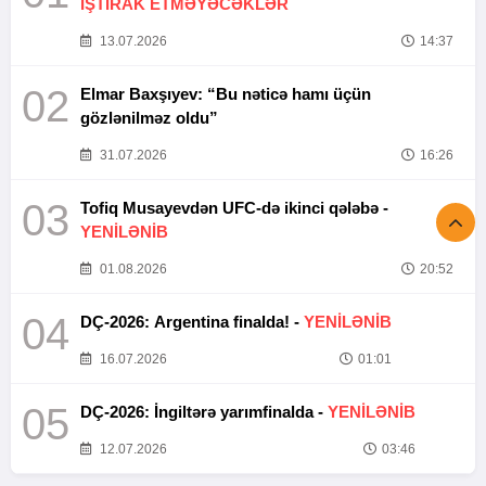
İŞTİRAK ETMƏYƏCƏKLƏR
13.07.2026
14:37
02
Elmar Baxşıyev: “Bu nəticə hamı üçün
gözlənilməz oldu”
31.07.2026
16:26
03
Tofiq Musayevdən UFC-də ikinci qələbə -
YENİLƏNİB
01.08.2026
20:52
04
DÇ-2026: Argentina finalda! -
YENİLƏNİB
16.07.2026
01:01
05
DÇ-2026: İngiltərə yarımfinalda -
YENİLƏNİB
12.07.2026
03:46