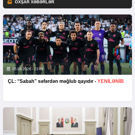
OXŞAR XƏBƏRLƏR
05.08.2026 - 23:09
ÇL: “Sabah” səfərdən məğlub qayıdır -
YENİLƏNİB