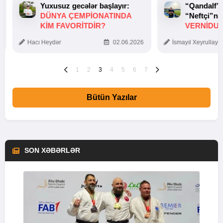
Yuxusuz gecələr başlayır:
“Qandalf”
DÜNYA ÇEMPIONATINDA
“Neftçi”ni
KIM FAVORITDIR?
VERNİDUB
TOXUNUŞ
Hacı Heydər
02.06.2026
İsmayıl Xeyrullaye
1
2
3
4
5
6
7
Bütün Yazılar
SON XƏBƏRLƏR