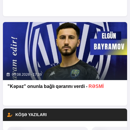
05.08.2026 - 17:39
"Kəpəz" onunla bağlı qərarını verdi -
RƏSMİ
KÖŞƏ YAZILARI