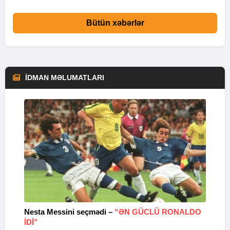
Bütün xəbərlər
İDMAN MƏLUMATLARI
Nesta Messini seçmədi –
“ƏN GÜCLÜ RONALDO
“
IDI”
V