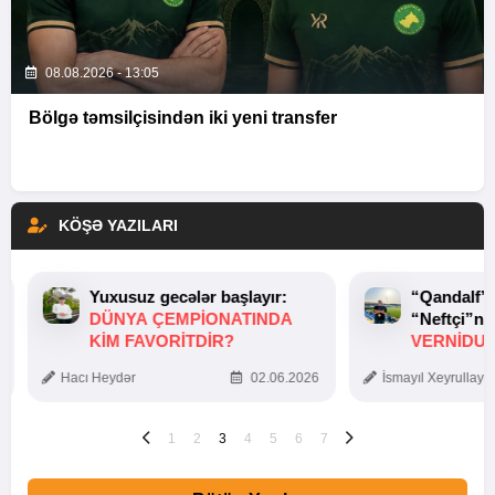
08.08.2026 - 13:05
Bölgə təmsilçisindən iki yeni transfer
KÖŞƏ YAZILARI
Yuxusuz gecələr başlayır:
“Qandalf”
DÜNYA ÇEMPIONATINDA
“Neftçi”ni
KIM FAVORITDIR?
VERNİDUB
TOXUNUŞ
Hacı Heydər
02.06.2026
İsmayıl Xeyrullaye
1
2
3
4
5
6
7