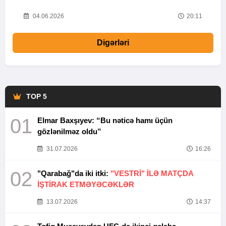
20
04.06.2026
20:11
Digərləri
TOP 5
01
Elmar Baxşıyev: “Bu nəticə hamı üçün
gözlənilməz oldu”
31.07.2026
16:26
02
"Qarabağ"da iki itki:
"VESTRİ" İLƏ MATÇDA
İŞTİRAK ETMƏYƏCƏKLƏR
13.07.2026
14:37