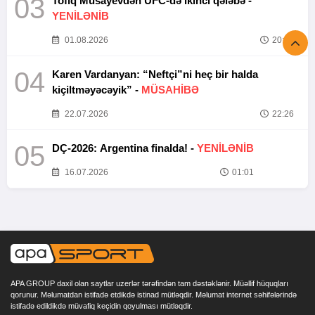
03
Tofiq Musayevdən UFC-də ikinci qələbə -
YENİLƏNİB
01.08.2026
20:52
04
Karen Vardanyan: “Neftçi”ni heç bir halda
kiçiltməyəcəyik” -
MÜSAHİBƏ
22.07.2026
22:26
05
DÇ-2026: Argentina finalda! -
YENİLƏNİB
16.07.2026
01:01
APA GROUP daxil olan saytlar uzerlər tərəfindən tam dəstəklənir. Müəllif hüquqları
qorunur. Məlumatdan istifadə etdikdə istinad mütləqdir. Məlumat internet səhifələrində
istifadə edildikdə müvafiq keçidin qoyulması mütləqdir.