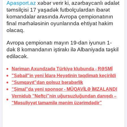
Apasport.az
xəbər verir ki, azərbaycanlı ədalət
təmsilçisi 17 yaşadək futbolçulardan ibarət
komandalar arasında Avropa çempionatının
final mərhələsinin oyunlarında ehtiyat hakim
olacaq.
Avropa çempionatı mayın 19-dan iyunun 1-
dək 8 komandanın iştirakı ilə Albaniyada təşkil
ediləcək.
Nəriman Axundzadə Türkiyə klubunda -
RƏSMİ
"Səbail"in yeni İdarə Heyətinin təqdimatı keçirildi
“Sumqayıt”dan qolsuz bərabərlik
“Şimal”da yeni sponsor -
MÜQAVİLƏ İMZALANDI
Vernidub “Neftçi”nin uğursuzluğundan danışdı –
“Məsuliyyət tamamilə mənim üzərimdədir”