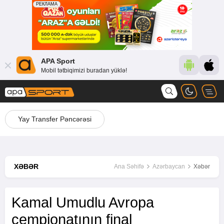
APA Sport
Mobil tətbiqimizi buradan yüklə!
Yay Transfer Pəncərəsi
XƏBƏR
Ana Səhifə
Azərbaycan
Xəbər
Kamal Umudlu Avropa
çempionatının final