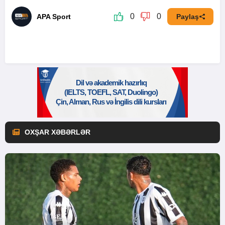
0
0
APA Sport
Paylaş
OXŞAR XƏBƏRLƏR