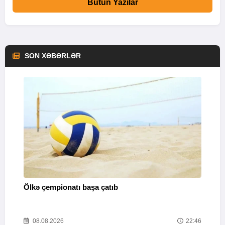
Bütün Yazılar
SON XƏBƏRLƏR
Ölkə çempionatı başa çatıb
T
37
08.08.2026
22:46