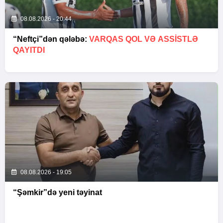
08.08.2026 - 20:44
“Neftçi”dən qələbə:
VARQAS QOL VƏ ASSİSTLƏ
QAYITDI
08.08.2026 - 19:05
“Şəmkir”də yeni təyinat