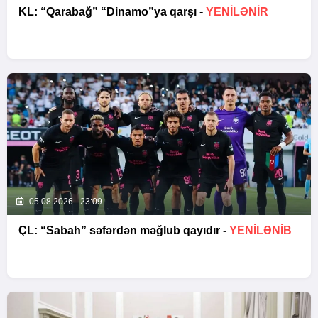
KL: “Qarabağ” “Dinamo”ya qarşı -
YENİLƏNİR
05.08.2026 - 23:09
ÇL: “Sabah” səfərdən məğlub qayıdır -
YENİLƏNİB