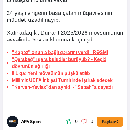
təmsilçisi məlumat yayıb.
24 yaşlı vingerin başa çatan müqaviləsinin
müddəti uzadılmayıb.
Xatırladaq ki, Durrant 2025/2026 mövsümünün
əvvəlində Yevlax klubuna keçmişdi.
"Kəpəz" onunla bağlı qərarını verdi -
RƏSMİ
“Qarabağ”ı qara buludlar bürüyüb? -
Keçid
dövrünün ağırlığı
II Liqa: Yeni mövsümün püşkü atılıb
Millimiz UEFA İnkişaf Turnirində iştirak edəcək
“Karvan-Yevlax”dan ayrıldı -
“Sabah”a qayıtdı
0
0
APA Sport
Paylaş