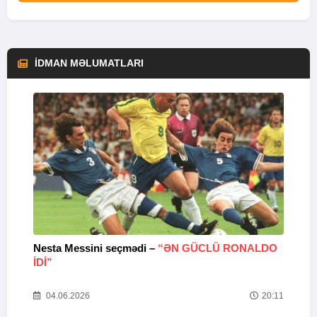
İDMAN MƏLUMATLARI
Nesta Messini seçmədi –
“ƏN GÜCLÜ RONALDO
“
IDI”
V
20
04.06.2026
20:11