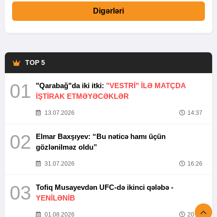
Digərləri
TOP 5
01
"Qarabağ"da iki itki:
"VESTRİ" İLƏ MATÇDA
İŞTİRAK ETMƏYƏCƏKLƏR
13.07.2026
14:37
02
Elmar Baxşıyev: “Bu nəticə hamı üçün
gözlənilməz oldu”
31.07.2026
16:26
03
Tofiq Musayevdən UFC-də ikinci qələbə -
YENİLƏNİB
01.08.2026
20:52