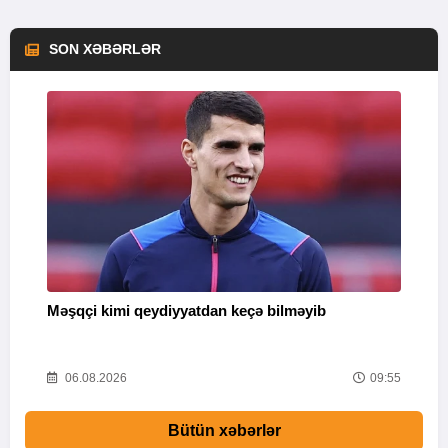
SON XƏBƏRLƏR
Məşqçi kimi qeydiyyatdan keçə bilməyib
K
08
06.08.2026
09:55
Bütün xəbərlər