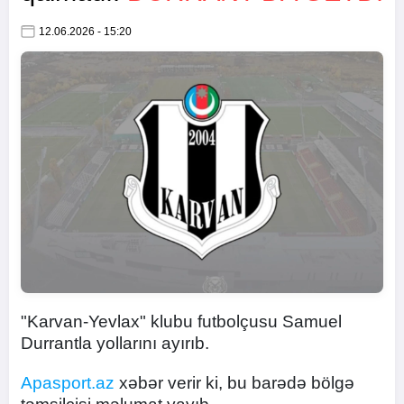
12.06.2026 - 15:20
"Karvan-Yevlax" klubu futbolçusu Samuel
Durrantla yollarını ayırıb.
Apasport.az
xəbər verir ki, bu barədə bölgə