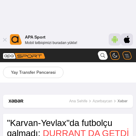
APA Sport
Mobil tətbiqimizi buradan yüklə!
Yay Transfer Pəncərəsi
XƏBƏR
Ana Səhifə
Azərbaycan
Xəbər
"Karvan-Yevlax"da futbolçu
qalmadı:
DURRANT DA GETDİ