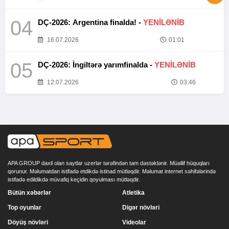
04
DÇ-2026: Argentina finalda! -
YENİLƏNİB
16.07.2026
01:01
05
DÇ-2026: İngiltərə yarımfinalda -
YENİLƏNİB
12.07.2026
03:46
APA GROUP daxil olan saytlar uzerlər tərəfindən tam dəstəklənir. Müəllif hüquqları
qorunur. Məlumatdan istifadə etdikdə istinad mütləqdir. Məlumat internet səhifələrində
istifadə edildikdə müvafiq keçidin qoyulması mütləqdir.
Bütün xəbərlər
Atletika
Top oyunlar
Digər növləri
Döyüş növləri
Videolar