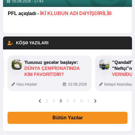
05.08.2026 - 17:43
PFL açıqladı -
İKİ KLUBUN ADI DƏYİŞDİRİLİB
KÖŞƏ YAZILARI
Yuxusuz gecələr başlayır:
“Qandalf”
DÜNYA ÇEMPIONATINDA
“Neftçi”ni
KIM FAVORITDIR?
VERNİDUB
TOXUNUŞ
Hacı Heydər
02.06.2026
İsmayıl Xeyrullaye
1
2
3
4
5
6
7
Bütün Yazılar