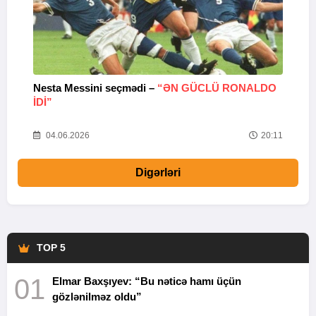
Nesta Messini seçmədi –
“ƏN GÜCLÜ RONALDO
“
IDI”
V
20
04.06.2026
20:11
Digərləri
TOP 5
01
Elmar Baxşıyev: “Bu nəticə hamı üçün
gözlənilməz oldu”