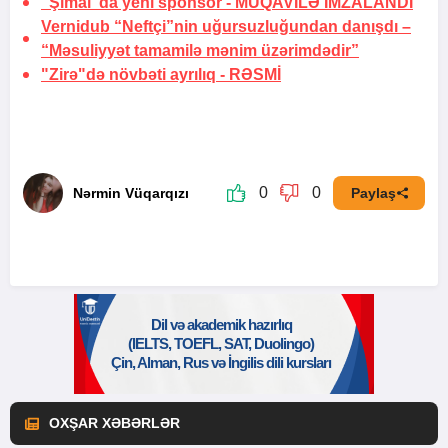
“Şimal”da yeni sponsor -
MÜQAVİLƏ İMZALANDI
Vernidub “Neftçi”nin uğursuzluğundan danışdı –
“Məsuliyyət tamamilə mənim üzərimdədir”
"Zirə"də növbəti ayrılıq -
RƏSMİ
0
0
Nərmin Vüqarqızı
Paylaş
OXŞAR XƏBƏRLƏR