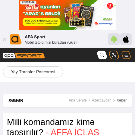
APA Sport
Mobil tətbiqimizi buradan yüklə!
Yay Transfer Pəncərəsi
XƏBƏR
Ana Səhifə
Azərbaycan
Xəbər
Milli komandamız kimə
tapşırılır?
- AFFA ICLAS