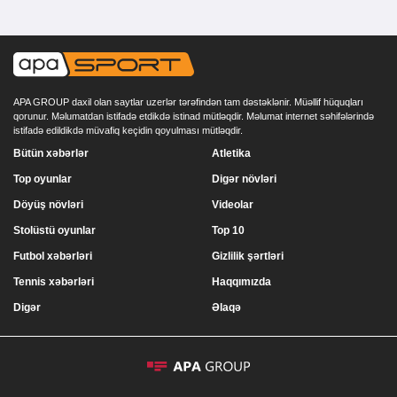
APA GROUP daxil olan saytlar uzerlər tərəfindən tam dəstəklənir. Müəllif hüquqları
qorunur. Məlumatdan istifadə etdikdə istinad mütləqdir. Məlumat internet səhifələrində
istifadə edildikdə müvafiq keçidin qoyulması mütləqdir.
Bütün xəbərlər
Atletika
Top oyunlar
Digər növləri
Döyüş növləri
Videolar
Stolüstü oyunlar
Top 10
Futbol xəbərləri
Gizlilik şərtləri
Tennis xəbərləri
Haqqımızda
Digər
Əlaqə