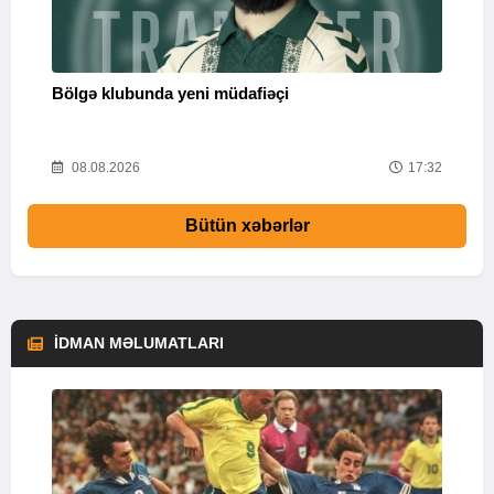
Bölgə klubunda yeni müdafiəçi
“
37
08.08.2026
17:32
Bütün xəbərlər
İDMAN MƏLUMATLARI