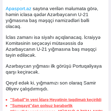
Apasport.az
saytına verilən məlumata görə,
həmin iclasa qədər Azərbaycanın U-21
yığmasına baş məşqçi namizədləri bəlli
olacaq.
İclas zamanı isə siyahı açıqlanacaq. İcraiyyə
Komitəsinin seçəcəyi mütəxəssis də
Azərbaycanın U-21 yığmasına baş məşqçi
təyin ediləcək.
Azərbaycan yığması ilk görüşü Portuqaliyaya
qarşı keçirəcək.
Qeyd edək ki, yığmamızı son olaraq Samir
Əliyev çalışdırmışdı.
"Səbail"in yeni İdarə Heyətinin təqdimatı keçirildi
“Sumqayıt”dan qolsuz bərabərlik