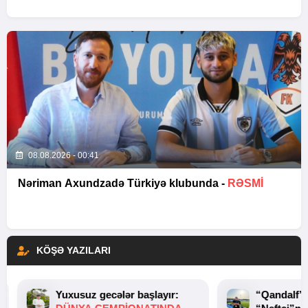
08.08.2026 - 00:41
Nəriman Axundzadə Türkiyə klubunda -
RƏSMİ
KÖŞƏ YAZILARI
Yuxusuz gecələr başlayır:
“Qandalf”