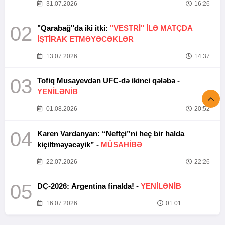
31.07.2026
16:26
02
"Qarabağ"da iki itki:
"VESTRİ" İLƏ MATÇDA
İŞTİRAK ETMƏYƏCƏKLƏR
13.07.2026
14:37
03
Tofiq Musayevdən UFC-də ikinci qələbə -
YENİLƏNİB
01.08.2026
20:52
04
Karen Vardanyan: “Neftçi”ni heç bir halda
kiçiltməyəcəyik” -
MÜSAHİBƏ
22.07.2026
22:26
05
DÇ-2026: Argentina finalda! -
YENİLƏNİB
16.07.2026
01:01