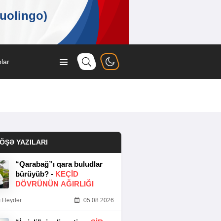
lar
ÖŞƏ YAZILARI
“Qarabağ”ı qara buludlar
bürüyüb? -
KEÇID
DÖVRÜNÜN AĞIRLIĞI
 Heydər
05.08.2026