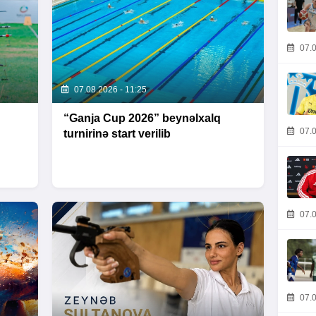
07.0
07.08.2026 - 11:25
“Ganja Cup 2026” beynəlxalq
07.0
turnirinə start verilib
07.0
07.0