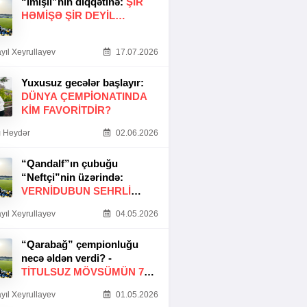
“İmişli”nin diqqətinə:
ŞIR
HƏMIŞƏ ŞIR DEYIL…
yıl Xeyrullayev
17.07.2026
Yuxusuz gecələr başlayır:
DÜNYA ÇEMPIONATINDA
KIM FAVORITDIR?
 Heydər
02.06.2026
“Qandalf”ın çubuğu
“Neftçi”nin üzərində:
VERNİDUBUN SEHRLİ
TOXUNUŞU
yıl Xeyrullayev
04.05.2026
“Qarabağ” çempionluğu
necə əldən verdi? -
TITULSUZ MÖVSÜMÜN 7
SƏBƏBI
yıl Xeyrullayev
01.05.2026