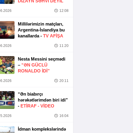
DIZAYN SƏHVI DEYIL
6.2026
12:08
Millilərimizin matçları,
Argentina-İslandiya bu
kanallarda -
TV AFİŞA
6.2026
11:20
Nesta Messini seçmədi
–
“ƏN GÜCLÜ
RONALDO IDI”
6.2026
20:11
“Ən biabırçı
hərəkətlərimdən biri idi”
-
ETIRAF -
VİDEO
5.2026
16:04
İdman komplekslərində