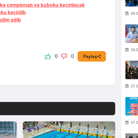
ə çempionatı və kuboku keçiriləcək
u keçirilib
08.0
qdim edib
08.0
0
0
Paylaş
07.0
07.0