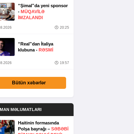
“Şimal”da yeni sponsor
-
MÜQAVİLƏ
İMZALANDI
8.2026
20:25
“Real”dan İtaliya
klubuna -
RƏSMİ
8.2026
19:57
Bütün xəbərlər
DMAN MƏLUMATLARI
Haitinin formasında
Polşa bayrağı –
SƏBƏBI