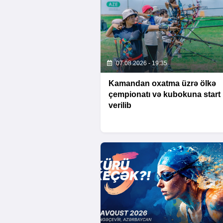
07.08.2026 - 19:35
Kamandan oxatma üzrə ölkə
çempionatı və kubokuna start
verilib