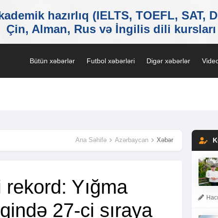
Bütün xəbərlər
Futbol xəbərləri
Digər xəbərlər
Video
Ana Səhifə
Azərbaycan
Xəbər
K
i rekord: Yığma
Hacı
qində 27-ci sıraya