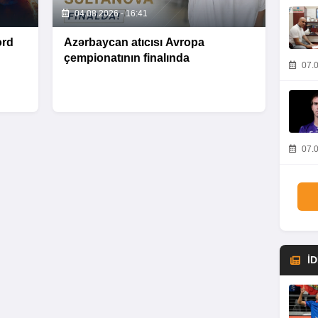
04.08.2026 - 16:41
ord
Azərbaycan atıcısı Avropa
çempionatının finalında
07.0
07.0
İ