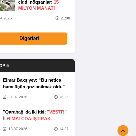
ciddi nöqsanlar:
15
MILYON MANAT!
4.2026
21:08
Digərləri
OP 5
Elmar Baxşıyev: “Bu nəticə
hamı üçün gözlənilməz oldu”
31.07.2026
16:26
"Qarabağ"da iki itki:
"VESTRİ"
İLƏ MATÇDA İŞTİRAK
ETMƏYƏCƏKLƏR
13.07.2026
14:37