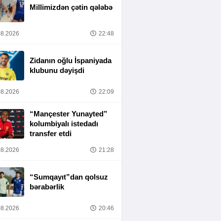
Millimizdən çətin qələbə
8.2026
22:48
Zidanın oğlu İspaniyada
klubunu dəyişdi
8.2026
22:09
“Mançester Yunayted”
kolumbiyalı istedadı
transfer etdi
8.2026
21:28
“Sumqayıt”dan qolsuz
bərabərlik
8.2026
20:46