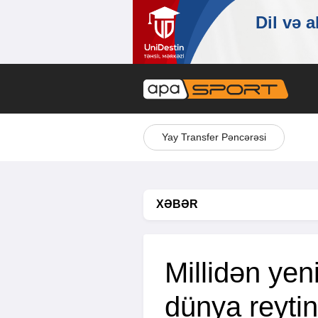
Yay Transfer Pəncərəsi
XƏBƏR
Millidən yen
dünya reytin