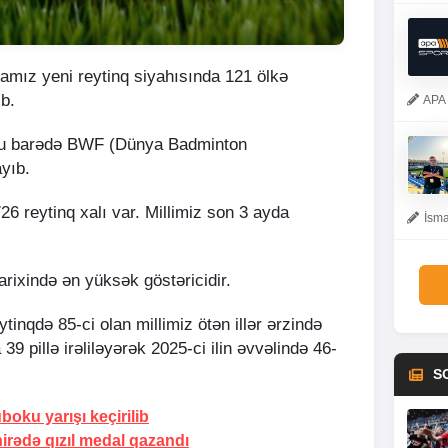
amız yeni reytinq siyahısında 121 ölkə
ib.
APA 
 bu barədə BWF (Dünya Badminton
ayıb.
 reytinq xalı var. Millimiz son 3 ayda
İsma
ixində ən yüksək göstəricidir.
tinqdə 85-ci olan millimiz ötən illər ərzində
9 pillə irəliləyərək 2025-ci ilin əvvəlində 46-
S
oku yarışı keçirilib
irədə qızıl medal qazandı