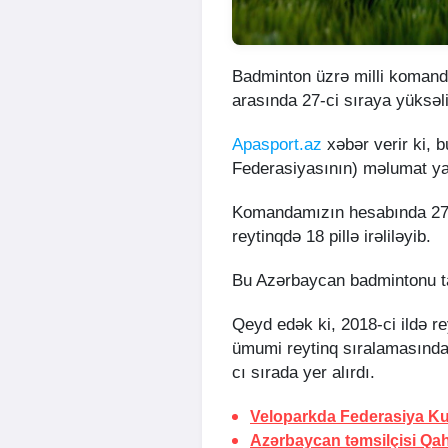
Badminton üzrə milli komand
arasında 27-ci sıraya yüksəl
Apasport.az
xəbər verir ki,
Federasiyasının) məlumat y
Komandamızın hesabında 2726
reytinqdə 18 pillə irəliləyib.
Bu Azərbaycan badmintonu tar
Qeyd edək ki, 2018-ci ildə rey
ümumi reytinq sıralamasında 3
cı sırada yer alırdı.
Veloparkda Federasiya Kub
Azərbaycan təmsilçisi Qah