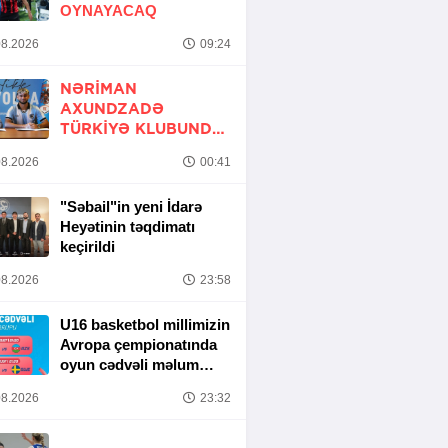
OYNAYACAQ
8.2026
09:24
NƏRIMAN
AXUNDZADƏ
TÜRKIYƏ KLUBUNDA
-
RƏSMİ
8.2026
00:41
"Səbail"in yeni İdarə
Heyətinin təqdimatı
keçirildi
8.2026
23:58
U16 basketbol millimizin
Avropa çempionatında
oyun cədvəli məlum
olub
8.2026
23:32