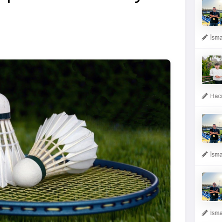
İsma
Hacı
İsma
İsma