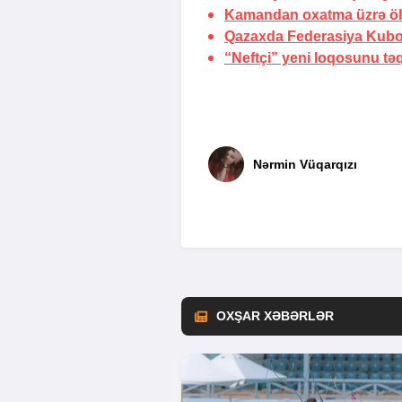
Kamandan oxatma üzrə ölk
Qazaxda Federasiya Kubok
“Neftçi” yeni loqosunu tə
Nərmin Vüqarqızı
OXŞAR XƏBƏRLƏR