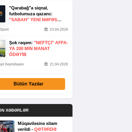
"Qarabağ"a siqnal,
futbolumuza qazanc:
"SABAH" YENI NƏFƏS
GƏTIRDI
Sport
23.04.2026
Şok rəqəm:
"NEFTÇI" AFFA-
YA 200 MIN MANAT
ÖDƏYIB
yıl Xeyrullayev
21.04.2026
Bütün Yazılar
ON XƏBƏRLƏR
Müqaviləsinə xitam
verildi -
QƏTƏRDƏ