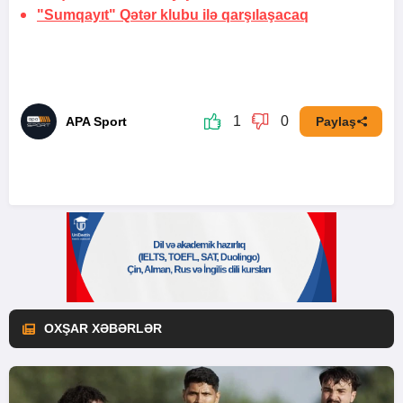
"Sumqayıt" Qətər klubu ilə qarşılaşacaq
1
0
APA Sport
Paylaş
OXŞAR XƏBƏRLƏR