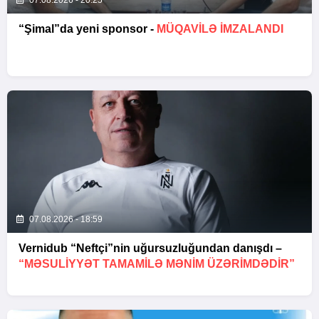
07.08.2026 - 20:25
“Şimal”da yeni sponsor -
MÜQAVİLƏ İMZALANDI
07.08.2026 - 18:59
Vernidub “Neftçi”nin uğursuzluğundan danışdı –
“MƏSULIYYƏT TAMAMILƏ MƏNIM ÜZƏRIMDƏDIR”