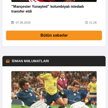
“Mançester Yunayted” kolumbiyalı istedadı
“
transfer etdi
09
07.08.2026
21:28
Bütün xəbərlər
İDMAN MƏLUMATLARI