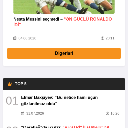
Nesta Messini seçmədi –
“ƏN GÜCLÜ RONALDO
“
IDI”
V
20
04.06.2026
20:11
Digərləri
TOP 5
01
Elmar Baxşıyev: “Bu nəticə hamı üçün
gözlənilməz oldu”
31.07.2026
16:26
"Qarabağ"da iki itki:
"VESTRİ" İLƏ MATÇDA