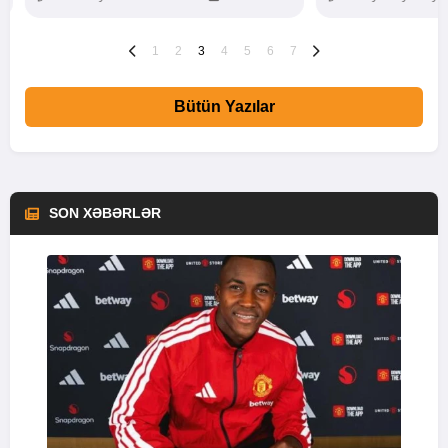
1
2
3
4
5
6
7
Bütün Yazılar
SON XƏBƏRLƏR