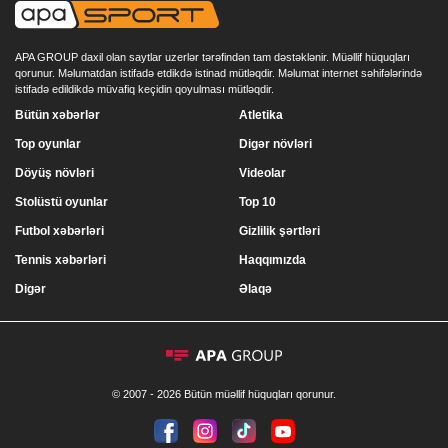
APA GROUP daxil olan saytlar uzerlər tərəfindən tam dəstəklənir. Müəllif hüquqları
qorunur. Məlumatdan istifadə etdikdə istinad mütləqdir. Məlumat internet səhifələrində
istifadə edildikdə müvafiq keçidin qoyulması mütləqdir.
Bütün xəbərlər
Atletika
Top oyunlar
Digər növləri
Döyüş növləri
Videolar
Stolüstü oyunlar
Top 10
Futbol xəbərləri
Gizlilik şərtləri
Tennis xəbərləri
Haqqımızda
Digər
Əlaqə
© 2007 - 2026 Bütün müəllif hüquqları qorunur.