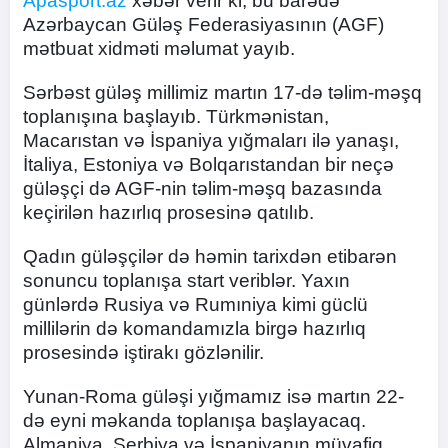
Apasport.az
xəbər verir ki, bu barədə
Azərbaycan Güləş Federasiyasının (AGF)
mətbuat xidməti məlumat yayıb.
Sərbəst güləş millimiz martın 17-də təlim-məşq
toplanışına başlayıb. Türkmənistan,
Macarıstan və İspaniya yığmaları ilə yanaşı,
İtaliya, Estoniya və Bolqarıstandan bir neçə
güləşçi də AGF-nin təlim-məşq bazasında
keçirilən hazırlıq prosesinə qatılıb.
Qadın güləşçilər də həmin tarixdən etibarən
sonuncu toplanışa start veriblər. Yaxın
günlərdə Rusiya və Rumıniya kimi güclü
millilərin də komandamızla birgə hazırlıq
prosesində iştirakı gözlənilir.
Yunan-Roma güləşi yığmamız isə martın 22-
də eyni məkanda toplanışa başlayacaq.
Almaniya, Serbiya və İspaniyanın müvafiq