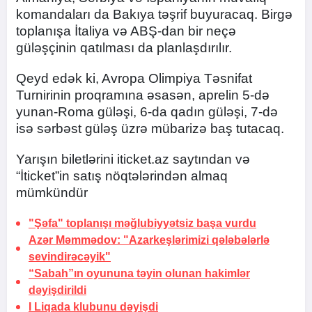
komandaları da Bakıya təşrif buyuracaq. Birgə
toplanışa İtaliya və ABŞ-dan bir neçə
güləşçinin qatılması da planlaşdırılır.
Qeyd edək ki, Avropa Olimpiya Təsnifat
Turnirinin proqramına əsasən, aprelin 5-də
yunan-Roma güləşi, 6-da qadın güləşi, 7-də
isə sərbəst güləş üzrə mübarizə baş tutacaq.
Yarışın biletlərini iticket.az saytından və
“İticket”in satış nöqtələrindən almaq
mümkündür
"Şəfa" toplanışı məğlubiyyətsiz başa vurdu
Azər Məmmədov: "Azarkeşlərimizi qələbələrlə
sevindirəcəyik"
“Sabah”ın oyununa təyin olunan hakimlər
dəyişdirildi
I Liqada klubunu dəyişdi