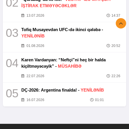
02
İŞTİRAK ETMƏYƏCƏKLƏR
13.07.2026
14:37
03
Tofiq Musayevdən UFC-də ikinci qələbə -
YENİLƏNİB
01.08.2026
20:52
04
Karen Vardanyan: “Neftçi”ni heç bir halda
kiçiltməyəcəyik” -
MÜSAHİBƏ
22.07.2026
22:26
05
DÇ-2026: Argentina finalda! -
YENİLƏNİB
16.07.2026
01:01