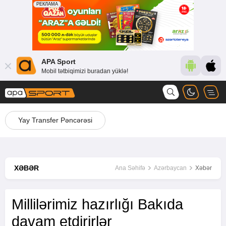
APA Sport
Mobil tətbiqimizi buradan yüklə!
Yay Transfer Pəncərəsi
XƏBƏR
Ana Səhifə
Azərbaycan
Xəbər
Millilərimiz hazırlığı Bakıda
davam etdirirlər