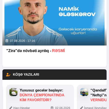
07.08.2026 - 17:16
"Zirə"də növbəti ayrılıq -
RƏSMİ
KÖŞƏ YAZILARI
Yuxusuz gecələr başlayır:
“Qandalf”
DÜNYA ÇEMPIONATINDA
“Neftçi”ni
KIM FAVORITDIR?
VERNİDUB
TOXUNUŞ
Hacı Heydər
02.06.2026
İsmayıl Xeyrullaye