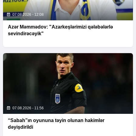
07.08.2026 - 12:08
Azər Məmmədov: "Azarkeşlərimizi qələbələrlə
sevindirəcəyik"
07.08.2026 - 11:56
“Sabah”ın oyununa təyin olunan hakimlər
dəyişdirildi