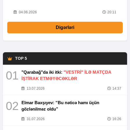
20
04.06.2026
20:11
Digərləri
TOP 5
01
"Qarabağ"da iki itki:
"VESTRİ" İLƏ MATÇDA
İŞTİRAK ETMƏYƏCƏKLƏR
13.07.2026
14:37
02
Elmar Baxşıyev: “Bu nəticə hamı üçün
gözlənilməz oldu”
31.07.2026
16:26