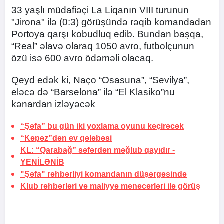
33 yaşlı müdafiəçi La Liqanın VIII turunun
"Jirona" ilə (0:3) görüşündə rəqib komandadan
Portoya qarşı kobudluq edib. Bundan başqa,
“Real” əlavə olaraq 1050 avro, futbolçunun
özü isə 600 avro ödəməli olacaq.
Qeyd edək ki, Naço “Osasuna”, “Sevilya”,
eləcə də “Barselona” ilə “El Klasiko”nu
kənardan izləyəcək
“Şəfa” bu gün iki yoxlama oyunu keçirəcək
“Kəpəz”dən ev qələbəsi
KL: “Qarabağ” səfərdən məğlub qayıdır -
YENİLƏNİB
"Şəfa" rəhbərliyi komandanın düşərgəsində
Klub rəhbərləri və maliyyə menecerləri ilə görüş