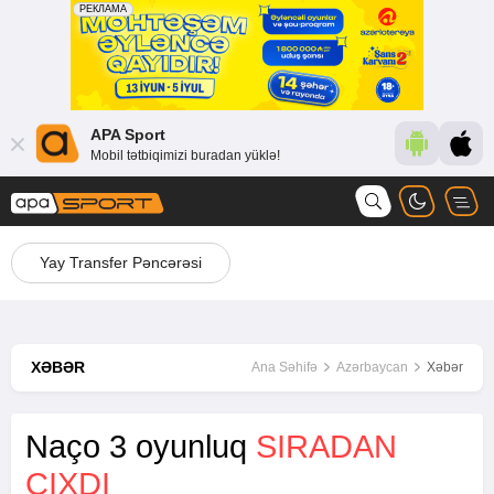
APA Sport
Mobil tətbiqimizi buradan yüklə!
Yay Transfer Pəncərəsi
XƏBƏR
Ana Səhifə
Azərbaycan
Xəbər
Naço 3 oyunluq
SIRADAN
ÇIXDI