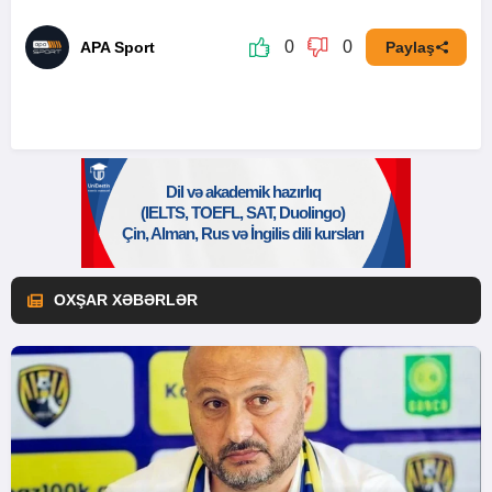
0
0
APA Sport
Paylaş
OXŞAR XƏBƏRLƏR