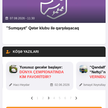
07.08.2026 - 11:30
"Sumqayıt" Qətər klubu ilə qarşılaşacaq
KÖŞƏ YAZILARI
Yuxusuz gecələr başlayır:
“Qandalf”
DÜNYA ÇEMPIONATINDA
“Neftçi”ni
KIM FAVORITDIR?
VERNİDUB
TOXUNUŞ
Hacı Heydər
02.06.2026
İsmayıl Xeyrullaye
1
2
3
4
5
6
7