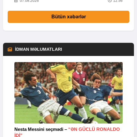
09
07.08.2026
12:56
Bütün xəbərlər
İDMAN MƏLUMATLARI
Nesta Messini seçmədi –
“ƏN GÜCLÜ RONALDO
“
IDI”
V