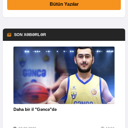
Bütün Yazılar
SON XƏBƏRLƏR
Daha bir il "Gəncə"də
B
v