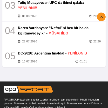
03
Tofiq Musayevdən UFC-də ikinci qələbə -
YENİLƏNİB
01.08.2026
20:52
04
Karen Vardanyan: “Neftçi”ni heç bir halda
kiçiltməyəcəyik” -
MÜSAHİBƏ
22.07.2026
22:26
05
DÇ-2026: Argentina finalda! -
YENİLƏNİB
16.07.2026
01:01
APA GROUP daxil olan saytlar uzerlər tərəfindən tam dəstəklənir. Müəllif hüquqları
qorunur. Məlumatdan istifadə etdikdə istinad mütləqdir. Məlumat internet səhifələrində
istifadə edildikdə müvafiq keçidin qoyulması mütləqdir.