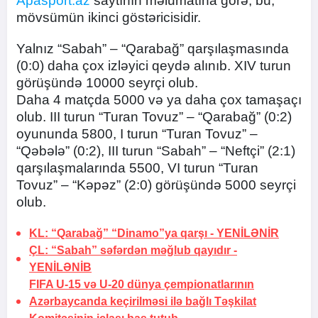
Apasport.az
saytının məlumatına görə, bu,
mövsümün ikinci göstəricisidir.
Yalnız “Sabah” – “Qarabağ” qarşılaşmasında
(0:0) daha çox izləyici qeydə alınıb. XIV turun
görüşündə 10000 seyrçi olub.
Daha 4 matçda 5000 və ya daha çox tamaşaçı
olub. III turun “Turan Tovuz” – “Qarabağ” (0:2)
oyununda 5800, I turun “Turan Tovuz” –
“Qəbələ” (0:2), III turun “Sabah” – “Neftçi” (2:1)
qarşılaşmalarında 5500, VI turun “Turan
Tovuz” – “Kəpəz” (2:0) görüşündə 5000 seyrçi
olub.
KL: “Qarabağ” “Dinamo”ya qarşı -
YENİLƏNİR
ÇL: “Sabah” səfərdən məğlub qayıdır -
YENİLƏNİB
FIFA U-15 və U-20 dünya çempionatlarının
Azərbaycanda keçirilməsi ilə bağlı Təşkilat