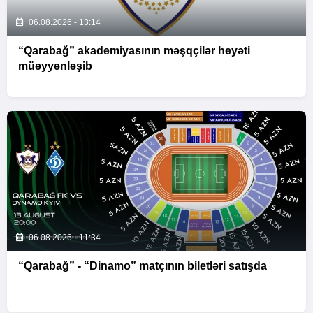
06.08.2026 - 13:14
“Qarabağ” akademiyasının məşqçilər heyəti
müəyyənləşib
06.08.2026 - 11:34
“Qarabağ” - “Dinamo” matçının biletləri satışda