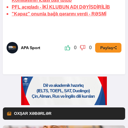
Komitəsinin iclası baş tutub
PFL açıqladı -
İKİ KLUBUN ADI DƏYİŞDİRİLİB
"Kəpəz" onunla bağlı qərarını verdi -
RƏSMİ
0
0
APA Sport
Paylaş
OXŞAR XƏBƏRLƏR