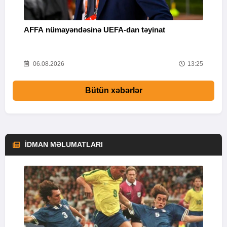
AFFA nümayəndəsinə UEFA-dan təyinat
“
m
53
06.08.2026
13:25
Bütün xəbərlər
İDMAN MƏLUMATLARI