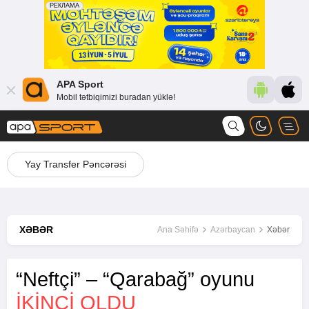
APA Sport
Mobil tətbiqimizi buradan yüklə!
Yay Transfer Pəncərəsi
XƏBƏR
Ana Səhifə
Azərbaycan
Xəbər
“Neftçi” – “Qarabağ” oyunu
IKINCI OLDU