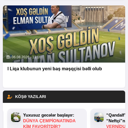
06.08.2026 - 11:16
I Liqa klubunun yeni baş məşqçisi bəlli olub
KÖŞƏ YAZILARI
Yuxusuz gecələr başlayır:
“Qandalf”
DÜNYA ÇEMPIONATINDA
“Neftçi”ni
KIM FAVORITDIR?
VERNİDUB