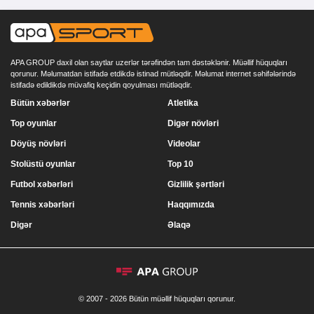
APA GROUP daxil olan saytlar uzerlər tərəfindən tam dəstəklənir. Müəllif hüquqları
qorunur. Məlumatdan istifadə etdikdə istinad mütləqdir. Məlumat internet səhifələrində
istifadə edildikdə müvafiq keçidin qoyulması mütləqdir.
Bütün xəbərlər
Atletika
Top oyunlar
Digər növləri
Döyüş növləri
Videolar
Stolüstü oyunlar
Top 10
Futbol xəbərləri
Gizlilik şərtləri
Tennis xəbərləri
Haqqımızda
Digər
Əlaqə
© 2007 - 2026 Bütün müəllif hüquqları qorunur.