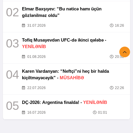
02
Elmar Baxşıyev: “Bu nəticə hamı üçün
gözlənilməz oldu”
31.07.2026
16:26
03
Tofiq Musayevdən UFC-də ikinci qələbə -
YENİLƏNİB
01.08.2026
20:52
04
Karen Vardanyan: “Neftçi”ni heç bir halda
kiçiltməyəcəyik” -
MÜSAHİBƏ
22.07.2026
22:26
05
DÇ-2026: Argentina finalda! -
YENİLƏNİB
16.07.2026
01:01