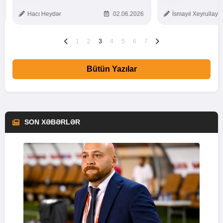
TOXUNUŞ
Hacı Heydər
02.06.2026
İsmayıl Xeyrullaye
1
2
3
4
5
6
7
Bütün Yazılar
SON XƏBƏRLƏR