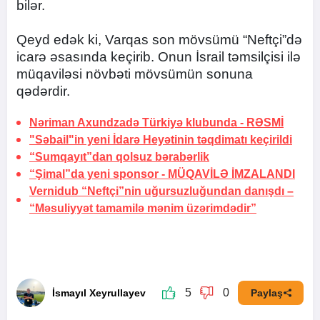
bilər.
Qeyd edək ki, Varqas son mövsümü “Neftçi”də
icarə əsasında keçirib. Onun İsrail təmsilçisi ilə
müqaviləsi növbəti mövsümün sonuna
qədərdir.
Nəriman Axundzadə Türkiyə klubunda -
RƏSMİ
"Səbail"in yeni İdarə Heyətinin təqdimatı keçirildi
“Sumqayıt”dan qolsuz bərabərlik
“Şimal”da yeni sponsor -
MÜQAVİLƏ İMZALANDI
Vernidub “Neftçi”nin uğursuzluğundan danışdı –
“Məsuliyyət tamamilə mənim üzərimdədir”
5
0
İsmayıl Xeyrullayev
Paylaş