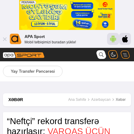
APA Sport
Mobil tətbiqimizi buradan yüklə!
Yay Transfer Pəncərəsi
XƏBƏR
Ana Səhifə
Azərbaycan
Xəbər
“Neftçi” rekord transferə
hazırlaşır:
VARQAS ÜÇÜN