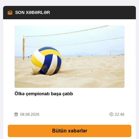
SON XƏBƏRLƏR
Ölkə çempionatı başa çatıb
T
37
08.08.2026
22:46
Bütün xəbərlər