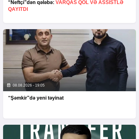
“Neftçi”dən qələbə:
VARQAS QOL VƏ ASSİSTLƏ
QAYITDI
08.08.2026 - 19:05
“Şəmkir”də yeni təyinat