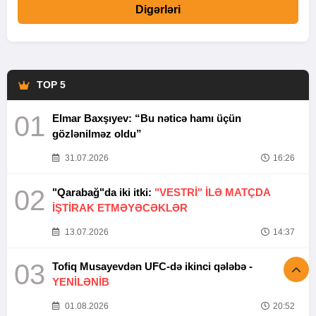
Digərləri
TOP 5
01
Elmar Baxşıyev: “Bu nəticə hamı üçün
gözlənilməz oldu”
31.07.2026
16:26
02
"Qarabağ"da iki itki:
"VESTRİ" İLƏ MATÇDA
İŞTİRAK ETMƏYƏCƏKLƏR
13.07.2026
14:37
03
Tofiq Musayevdən UFC-də ikinci qələbə -
YENİLƏNİB
01.08.2026
20:52