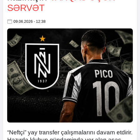
SƏRVƏT
09.06.2026 - 12:38
“Neftçi” yay transfer çalışmalarını davam etdirir.
Hazırda klubun gündəmində yer alan əsas