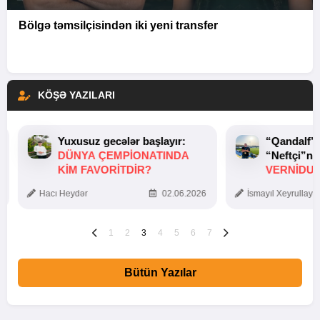
Bölgə təmsilçisindən iki yeni transfer
KÖŞƏ YAZILARI
Yuxusuz gecələr başlayır:
“Qandalf”
DÜNYA ÇEMPIONATINDA
“Neftçi”ni
KIM FAVORITDIR?
VERNİDUB
TOXUNUŞ
Hacı Heydər
02.06.2026
İsmayıl Xeyrullaye
1
2
3
4
5
6
7
Bütün Yazılar