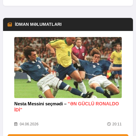
İDMAN MƏLUMATLARI
Nesta Messini seçmədi –
“ƏN GÜCLÜ RONALDO
“
IDI”
V
20
04.06.2026
20:11