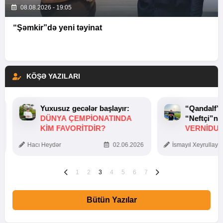
08.08.2026 - 19:05
“Şəmkir”də yeni təyinat
KÖŞƏ YAZILARI
Yuxusuz gecələr başlayır:
“Qandalf”
DÜNYA ÇEMPIONATINDA
“Neftçi”ni
KIM FAVORITDIR?
VERNİDUB
TOXUNUŞ
Hacı Heydər
02.06.2026
İsmayıl Xeyrullaye
1
2
3
4
5
6
7
Bütün Yazılar