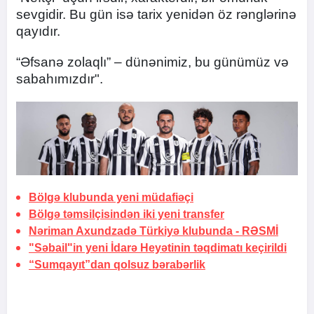
sevgidir. Bu gün isə tarix yenidən öz rənglərinə
qayıdır.
“Əfsanə zolaqlı” – dünənimiz, bu günümüz və
sabahımızdır".
Bölgə klubunda yeni müdafiəçi
Bölgə təmsilçisindən iki yeni transfer
Nəriman Axundzadə Türkiyə klubunda -
RƏSMİ
"Səbail"in yeni İdarə Heyətinin təqdimatı keçirildi
“Sumqayıt”dan qolsuz bərabərlik