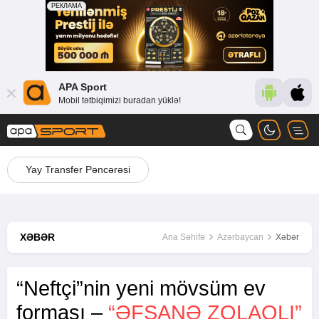
APA Sport
Mobil tətbiqimizi buradan yüklə!
Yay Transfer Pəncərəsi
XƏBƏR
Ana Səhifə
Azərbaycan
Xəbər
“Neftçi”nin yeni mövsüm ev
forması –
“ƏFSANƏ ZOLAQLI”