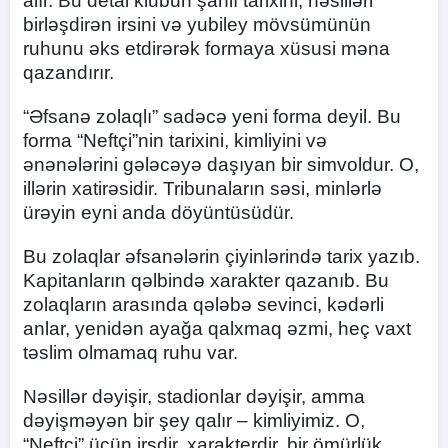
alır. Bu detal klubun şanlı tarixini, nəsilləri
birləşdirən irsini və yubiley mövsümünün
ruhunu əks etdirərək formaya xüsusi məna
qazandırır.
“Əfsanə zolaqlı” sadəcə yeni forma deyil. Bu
forma “Neftçi”nin tarixini, kimliyini və
ənənələrini gələcəyə daşıyan bir simvoldur. O,
illərin xatirəsidir. Tribunaların səsi, minlərlə
ürəyin eyni anda döyüntüsüdür.
Bu zolaqlar əfsanələrin çiyinlərində tarix yazıb.
Kapitanların qəlbində xarakter qazanıb. Bu
zolaqların arasında qələbə sevinci, kədərli
anlar, yenidən ayağa qalxmaq əzmi, heç vaxt
təslim olmamaq ruhu var.
Nəsillər dəyişir, stadionlar dəyişir, amma
dəyişməyən bir şey qalır – kimliyimiz. O,
“Neftçi” üçün irsdir, xarakterdir, bir ömürlük