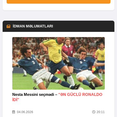
İDMAN MƏLUMATLARI
Nesta Messini seçmədi –
“ƏN GÜCLÜ RONALDO
“
IDI”
V
20
04.06.2026
20:11