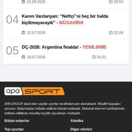
01.08.2026
20:52
04
Karen Vardanyan: “Neftçi”ni heç bir halda
kiçiltməyəcəyik” -
MÜSAHİBƏ
22.07.2026
22:26
05
DÇ-2026: Argentina finalda! -
YENİLƏNİB
16.07.2026
01:01
APA GROUP daxil olan saytlar uzerlər tərəfindən tam dəstəklənir. Müəllif hüquqları
qorunur. Məlumatdan istifadə etdikdə istinad mütləqdir. Məlumat internet səhifələrində
istifadə edildikdə müvafiq keçidin qoyulması mütləqdir.
Bütün xəbərlər
Atletika
Top oyunlar
Digər növləri