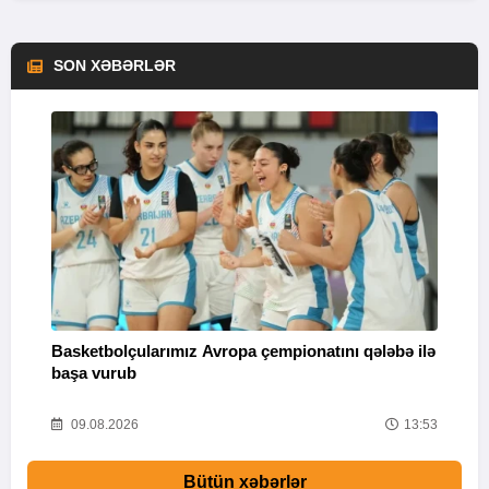
SON XƏBƏRLƏR
Basketbolçularımız Avropa çempionatını qələbə ilə
Q
başa vurub
V
16
09.08.2026
13:53
Bütün xəbərlər