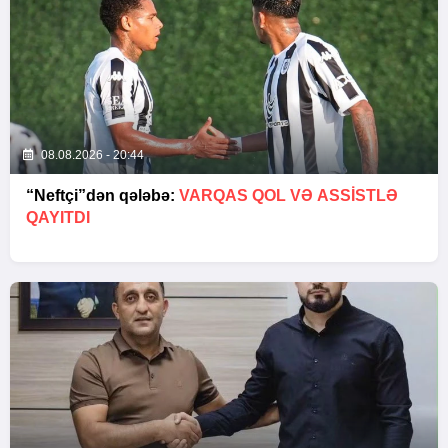
08.08.2026 - 20:44
“Neftçi”dən qələbə:
VARQAS QOL VƏ ASSİSTLƏ
QAYITDI