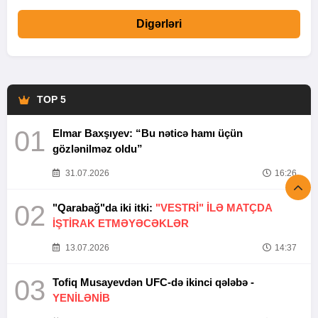
Digərləri
TOP 5
01
Elmar Baxşıyev: “Bu nəticə hamı üçün
gözlənilməz oldu”
31.07.2026
16:26
02
"Qarabağ"da iki itki:
"VESTRİ" İLƏ MATÇDA
İŞTİRAK ETMƏYƏCƏKLƏR
13.07.2026
14:37
03
Tofiq Musayevdən UFC-də ikinci qələbə -
YENİLƏNİB