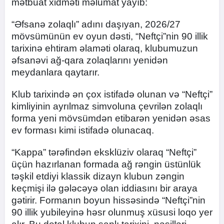
mətbuat xidməti məlumat yayıb:
“Əfsanə zolaqlı” adını daşıyan, 2026/27
mövsümünün ev oyun dəsti, “Neftçi”nin 90 illik
tarixinə ehtiram əlaməti olaraq, klubumuzun
əfsanəvi ağ-qara zolaqlarını yenidən
meydanlara qaytarır.
Klub tarixində ən çox istifadə olunan və “Neftçi”
kimliyinin ayrılmaz simvoluna çevrilən zolaqlı
forma yeni mövsümdən etibarən yenidən əsas
ev forması kimi istifadə olunacaq.
“Kappa” tərəfindən eksklüziv olaraq “Neftçi”
üçün hazırlanan formada ağ rəngin üstünlük
təşkil etdiyi klassik dizayn klubun zəngin
keçmişi ilə gələcəyə olan iddiasını bir araya
gətirir. Formanın boyun hissəsində “Neftçi”nin
90 illik yubileyinə həsr olunmuş xüsusi loqo yer