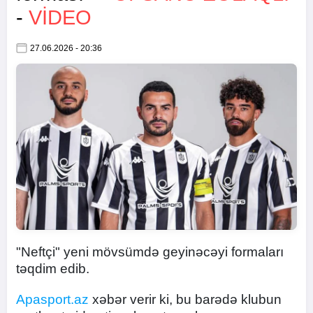
-
VİDEO
27.06.2026 - 20:36
"Neftçi" yeni mövsümdə geyinəcəyi formaları
təqdim edib.
Apasport.az
xəbər verir ki, bu barədə klubun