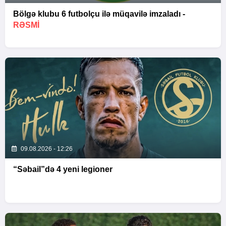
Bölgə klubu 6 futbolçu ilə müqavilə imzaladı -
RƏSMİ
09.08.2026 - 12:26
“Səbail”də 4 yeni legioner