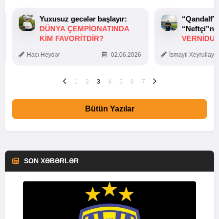
Yuxusuz gecələr başlayır:
“Qandalf”
DÜNYA ÇEMPIONATINDA
“Neftçi”ni
KIM FAVORITDIR?
VERNİDUB
TOXUNUŞ
Hacı Heydər
02.06.2026
İsmayıl Xeyrullaye
1
2
3
4
5
6
7
Bütün Yazılar
SON XƏBƏRLƏR