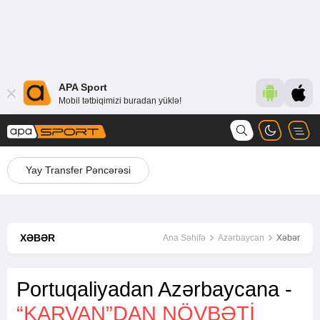
APA Sport
Mobil tətbiqimizi buradan yüklə!
Yay Transfer Pəncərəsi
XƏBƏR
Ana Səhifə
Azərbaycan
Xəbər
Portuqaliyadan Azərbaycana -
“KARVAN”DAN NÖVBƏTI