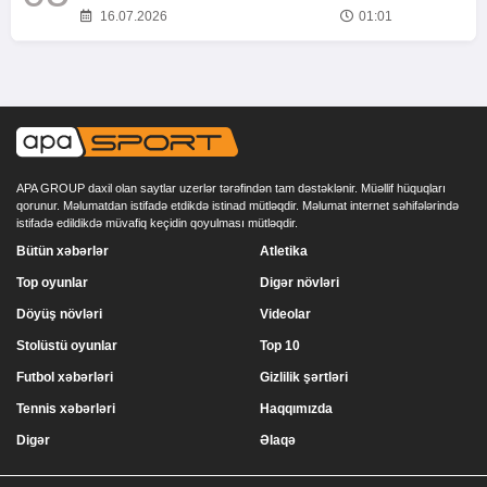
16.07.2026
01:01
APA GROUP daxil olan saytlar uzerlər tərəfindən tam dəstəklənir. Müəllif hüquqları
qorunur. Məlumatdan istifadə etdikdə istinad mütləqdir. Məlumat internet səhifələrində
istifadə edildikdə müvafiq keçidin qoyulması mütləqdir.
Bütün xəbərlər
Atletika
Top oyunlar
Digər növləri
Döyüş növləri
Videolar
Stolüstü oyunlar
Top 10
Futbol xəbərləri
Gizlilik şərtləri
Tennis xəbərləri
Haqqımızda
Digər
Əlaqə