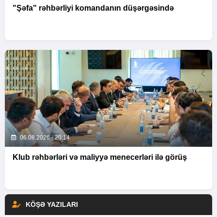
"Şəfa" rəhbərliyi komandanın düşərgəsində
06.08.2026 - 20:14
Klub rəhbərləri və maliyyə menecerləri ilə görüş
KÖŞƏ YAZILARI