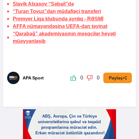
Slavik Alxasov “Səbail”də
“Turan Tovuz”dan müdafiəçi transferi
Premyer Liqa klubunda ayrılıq -
RƏSMİ
AFFA nümayəndəsinə UEFA-dan təyinat
“Qarabağ” akademiyasının məşqçilər heyəti
müəyyənləşib
0
0
APA Sport
Paylaş