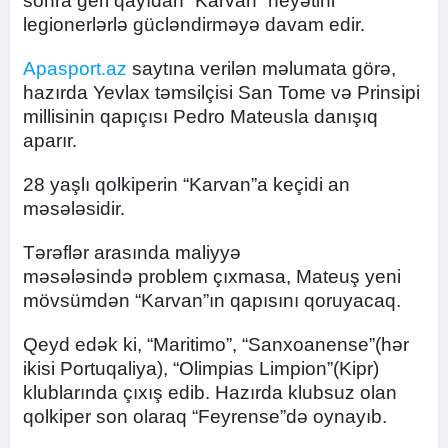
sonra geri qayıdan “Karvan” heyətini
legionerlərlə gücləndirməyə davam edir.
Apasport.az
saytına verilən məlumata görə,
hazırda Yevlax təmsilçisi San Tome və Prinsipi
millisinin qapıçısı Pedro Mateusla danışıq
aparır.
28 yaşlı qolkiperin “Karvan”a keçidi an
məsələsidir.
Tərəflər arasında maliyyə
məsələsində problem çıxmasa, Mateuş yeni
mövsümdən “Karvan”ın qapısını qoruyacaq.
Qeyd edək ki, “Maritimo”, “Sanxoanense”(hər
ikisi Portuqaliya), “Olimpias Limpion”(Kipr)
klublarında çıxış edib. Hazırda klubsuz olan
qolkiper son olaraq “Feyrense”də oynayıb.