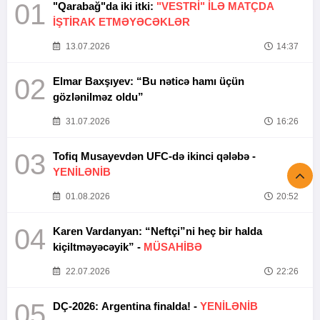
01
"Qarabağ"da iki itki:
"VESTRİ" İLƏ MATÇDA
İŞTİRAK ETMƏYƏCƏKLƏR
13.07.2026
14:37
02
Elmar Baxşıyev: “Bu nəticə hamı üçün
gözlənilməz oldu”
31.07.2026
16:26
03
Tofiq Musayevdən UFC-də ikinci qələbə -
YENİLƏNİB
01.08.2026
20:52
04
Karen Vardanyan: “Neftçi”ni heç bir halda
kiçiltməyəcəyik” -
MÜSAHİBƏ
22.07.2026
22:26
05
DÇ-2026: Argentina finalda! -
YENİLƏNİB