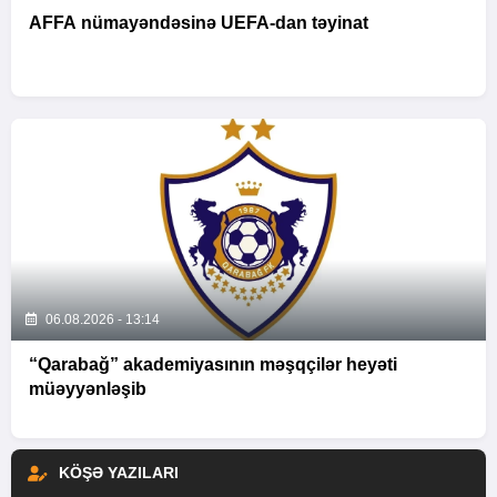
AFFA nümayəndəsinə UEFA-dan təyinat
06.08.2026 - 13:14
“Qarabağ” akademiyasının məşqçilər heyəti
müəyyənləşib
KÖŞƏ YAZILARI