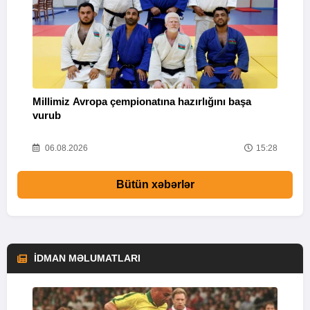
Q
Millimiz Avropa çempionatına hazırlığını başa
"
vurub
08
06.08.2026
15:28
Bütün xəbərlər
İDMAN MƏLUMATLARI