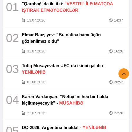
01
"Qarabağ"da iki itki:
"VESTRİ" İLƏ MATÇDA
İŞTİRAK ETMƏYƏCƏKLƏR
13.07.2026
14:37
02
Elmar Baxşıyev: “Bu nəticə hamı üçün
gözlənilməz oldu”
31.07.2026
16:26
03
Tofiq Musayevdən UFC-də ikinci qələbə -
YENİLƏNİB
01.08.2026
20:52
04
Karen Vardanyan: “Neftçi”ni heç bir halda
kiçiltməyəcəyik” -
MÜSAHİBƏ
22.07.2026
22:26
05
DÇ-2026: Argentina finalda! -
YENİLƏNİB