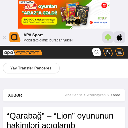
APA Sport
Mobil tətbiqimizi buradan yüklə!
Yay Transfer Pəncərəsi
XƏBƏR
Ana Səhifə
Azərbaycan
Xəbər
“Qarabağ” – “Lion” oyununun
hakimləri açıqlanıb