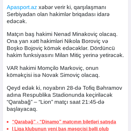
Apasport.az
xəbər verir ki, qarşılaşmanı
Serbiyadan olan hakimlər briqadası idarə
edəcək.
Matçın baş hakimi Nenad Minakoviç olacaq.
Ona yan xətt hakimləri Nikola Boroviç və
Boşko Bojoviç kömək edəcəklər. Dördüncü
hakim funksiyasını Milan Mitiç yerinə yetirəcək.
VAR hakimi Momçilo Markoviç, onun
köməkçisi isə Novak Simoviç olacaq.
Qeyd edək ki, noyabrın 28-də Tofiq Bəhramov
adına Respublika Stadionunda keçiriləcək
“Qarabağ” – “Lion” matçı saat 21:45-də
başlayacaq.
“Qarabağ” - “Dinamo” matçının biletləri satışda
I Liqa klubunun yeni baş məşqçisi bəlli olub