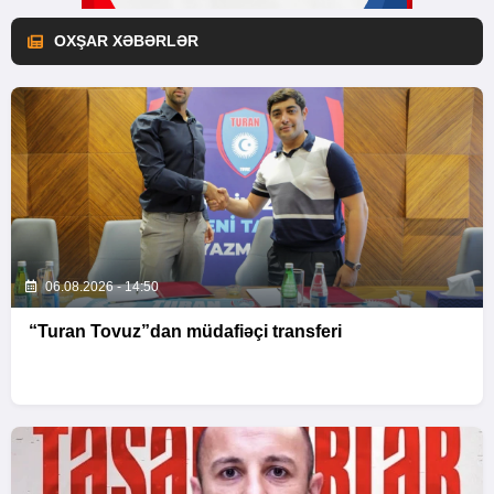
OXŞAR XƏBƏRLƏR
06.08.2026 - 14:50
“Turan Tovuz”dan müdafiəçi transferi