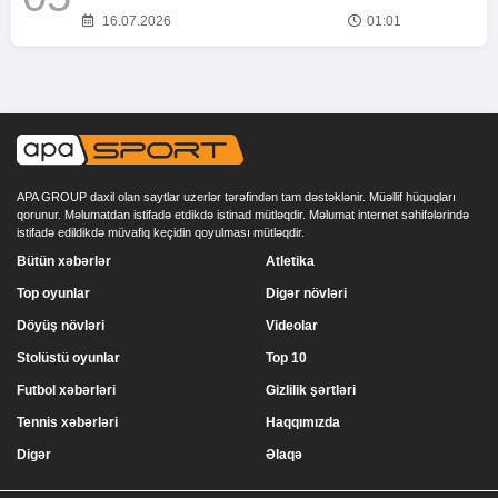
16.07.2026
01:01
APA GROUP daxil olan saytlar uzerlər tərəfindən tam dəstəklənir. Müəllif hüquqları
qorunur. Məlumatdan istifadə etdikdə istinad mütləqdir. Məlumat internet səhifələrində
istifadə edildikdə müvafiq keçidin qoyulması mütləqdir.
Bütün xəbərlər
Atletika
Top oyunlar
Digər növləri
Döyüş növləri
Videolar
Stolüstü oyunlar
Top 10
Futbol xəbərləri
Gizlilik şərtləri
Tennis xəbərləri
Haqqımızda
Digər
Əlaqə