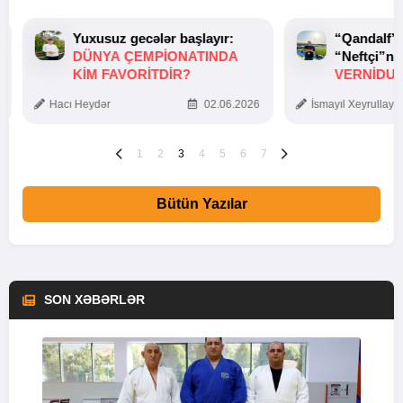
Yuxusuz gecələr başlayır:
“Qandalf”
DÜNYA ÇEMPIONATINDA
“Neftçi”ni
KIM FAVORITDIR?
VERNİDUB
TOXUNUŞ
Hacı Heydər
02.06.2026
İsmayıl Xeyrullaye
1
2
3
4
5
6
7
Bütün Yazılar
SON XƏBƏRLƏR