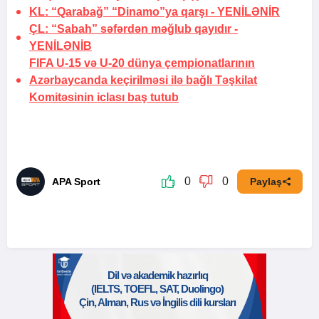
KL: “Qarabağ” “Dinamo”ya qarşı -
YENİLƏNİR
ÇL: “Sabah” səfərdən məğlub qayıdır -
YENİLƏNİB
FIFA U-15 və U-20 dünya çempionatlarının
Azərbaycanda keçirilməsi ilə bağlı Təşkilat
Komitəsinin iclası baş tutub
0
0
APA Sport
Paylaş