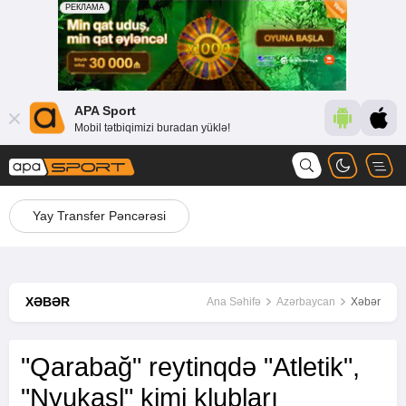
APA Sport
Mobil tətbiqimizi buradan yüklə!
Yay Transfer Pəncərəsi
XƏBƏR
Ana Səhifə
Azərbaycan
Xəbər
"Qarabağ" reytinqdə "Atletik",
"Nyukasl" kimi klubları