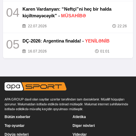
04
Karen Vardanyan: “Neftçi”ni heç bir halda
kiçiltməyəcəyik” -
MÜSAHİBƏ
22.07.2026
22:26
05
DÇ-2026: Argentina finalda! -
YENİLƏNİB
16.07.2026
01:01
APA GROUP daxil olan saytlar uzerlər tərəfindən tam dəstəklənir. Müəllif hüquqları
qorunur. Məlumatdan istifadə etdikdə istinad mütləqdir. Məlumat internet səhifələrində
istifadə edildikdə müvafiq keçidin qoyulması mütləqdir.
Bütün xəbərlər
Atletika
Top oyunlar
Digər növləri
Döyüş növləri
Videolar