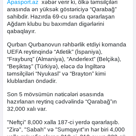
Apasport.az
xəbər verir ki, ölkə təmsilçiləri
arasında ən yüksək göstəriciyə “Qarabağ”
sahibdir. Hazırda 69-cu sırada qərarlaşan
Ağdam klubu bu baxımdan digərlərini
qabaqlayır.
Qurban Qurbanovun rəhbərlik etdiyi komanda
UEFA reytinqində “Atletik” (İspaniya),
“Frayburq” (Almaniya), “Anderlext” (Belçika),
“Beşiktaş” (Türkiyə), eləcə də İngiltərə
təmsilçiləri “Nyukasl” və “Brayton” kimi
klublardan öndədir.
Son 5 mövsümün nəticələri əsasında
hazırlanan reytinq cədvəlində “Qarabağ”ın
32,000 xalı var.
"Neftçi" 8,000 xalla 187-ci yerdə qərarlaşıb.
"Zirə", "Sabah" və "Sumqayıt"ın hər biri 4,000