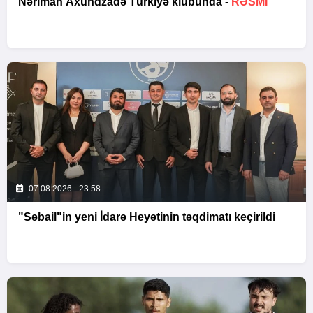
Nəriman Axundzadə Türkiyə klubunda -
RƏSMİ
07.08.2026 - 23:58
"Səbail"in yeni İdarə Heyətinin təqdimatı keçirildi