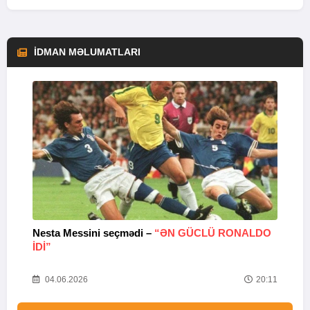
İDMAN MƏLUMATLARI
Nesta Messini seçmədi –
“ƏN GÜCLÜ RONALDO
“
IDI”
V
20
04.06.2026
20:11