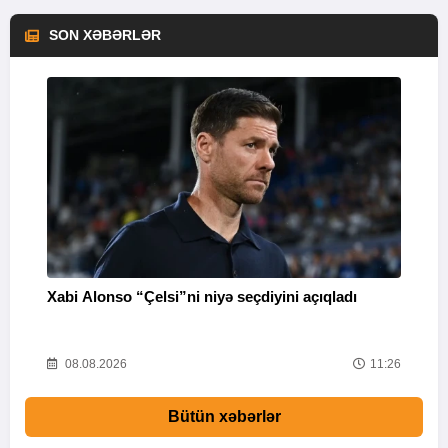
SON XƏBƏRLƏR
Xabi Alonso “Çelsi”ni niyə seçdiyini açıqladı
P
38
08.08.2026
11:26
Bütün xəbərlər