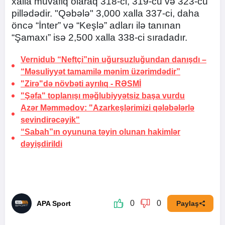
xalla müvafiq olaraq 318-ci, 319-cu və 323-cü
pillədədir. "Qəbələ" 3,000 xalla 337-ci, daha
öncə “İnter” və “Keşlə” adları ilə tanınan
“Şamaxı” isə 2,500 xalla 338-ci sıradadır.
Vernidub “Neftçi”nin uğursuzluğundan danışdı –
“Məsuliyyət tamamilə mənim üzərimdədir”
"Zirə"də növbəti ayrılıq -
RƏSMİ
"Şəfa" toplanışı məğlubiyyətsiz başa vurdu
Azər Məmmədov: "Azarkeşlərimizi qələbələrlə
sevindirəcəyik"
“Sabah”ın oyununa təyin olunan hakimlər
dəyişdirildi
0
0
APA Sport
Paylaş