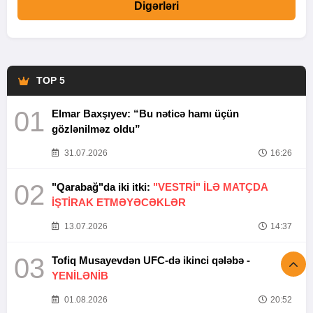
Digərləri
TOP 5
01
Elmar Baxşıyev: “Bu nəticə hamı üçün
gözlənilməz oldu”
31.07.2026
16:26
02
"Qarabağ"da iki itki:
"VESTRİ" İLƏ MATÇDA
İŞTİRAK ETMƏYƏCƏKLƏR
13.07.2026
14:37
03
Tofiq Musayevdən UFC-də ikinci qələbə -
YENİLƏNİB
01.08.2026
20:52