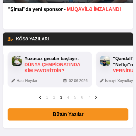
“Şimal”da yeni sponsor -
MÜQAVİLƏ İMZALANDI
KÖŞƏ YAZILARI
Yuxusuz gecələr başlayır:
“Qandalf”
DÜNYA ÇEMPIONATINDA
“Neftçi”ni
KIM FAVORITDIR?
VERNİDUB
TOXUNUŞ
Hacı Heydər
02.06.2026
İsmayıl Xeyrullaye
1
2
3
4
5
6
7
Bütün Yazılar