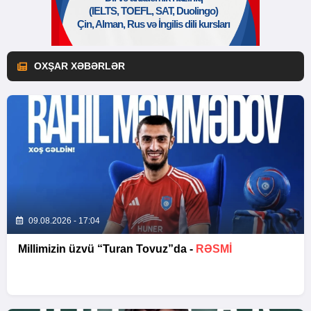
OXŞAR XƏBƏRLƏR
09.08.2026 - 17:04
Millimizin üzvü “Turan Tovuz”da -
RƏSMİ