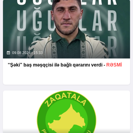
09.08.2026 - 15:33
“Şəki” baş məşqçisi ilə bağlı qərarını verdi -
RƏSMİ