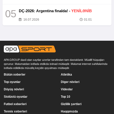
05
DÇ-2026: Argentina finalda! -
YENİLƏNİB
16.07.2026
01:01
APA GROUP daxil olan saytlar uzerlər tərəfindən tam dəstəklənir. Müəllif hüquqları
qorunur. Məlumatdan istifadə etdikdə istinad mütləqdir. Məlumat internet səhifələrində
istifadə edildikdə müvafiq keçidin qoyulması mütləqdir.
Bütün xəbərlər
Atletika
Top oyunlar
Digər növləri
Döyüş növləri
Videolar
Stolüstü oyunlar
Top 10
Futbol xəbərləri
Gizlilik şərtləri
Tennis xəbərləri
Haqqımızda