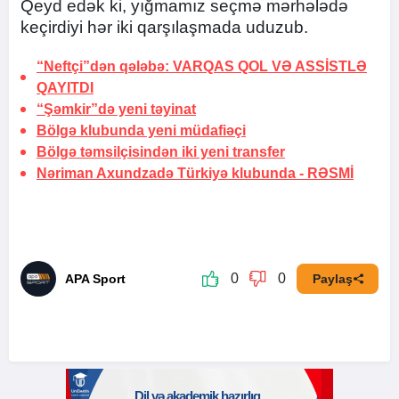
Qeyd edək ki, yığmamız seçmə mərhələdə
keçirdiyi hər iki qarşılaşmada uduzub.
“Neftçi”dən qələbə:
VARQAS QOL VƏ ASSİSTLƏ
QAYITDI
“Şəmkir”də yeni təyinat
Bölgə klubunda yeni müdafiəçi
Bölgə təmsilçisindən iki yeni transfer
Nəriman Axundzadə Türkiyə klubunda -
RƏSMİ
0
0
APA Sport
Paylaş