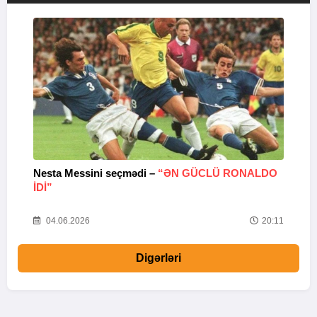
Nesta Messini seçmədi –
“ƏN GÜCLÜ RONALDO
“
IDI”
V
20
04.06.2026
20:11
Digərləri