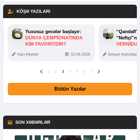
KÖŞƏ YAZILARI
Yuxusuz gecələr başlayır:
“Qandalf”
DÜNYA ÇEMPIONATINDA
“Neftçi”ni
KIM FAVORITDIR?
VERNİDUB
TOXUNUŞ
Hacı Heydər
02.06.2026
İsmayıl Xeyrullaye
1
2
3
4
5
6
7
Bütün Yazılar
SON XƏBƏRLƏR