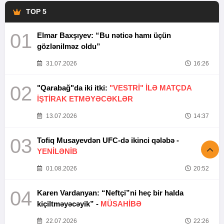
TOP 5
01
Elmar Baxşıyev: “Bu nəticə hamı üçün
gözlənilməz oldu”
31.07.2026
16:26
02
"Qarabağ"da iki itki:
"VESTRİ" İLƏ MATÇDA
İŞTİRAK ETMƏYƏCƏKLƏR
13.07.2026
14:37
03
Tofiq Musayevdən UFC-də ikinci qələbə -
YENİLƏNİB
01.08.2026
20:52
04
Karen Vardanyan: “Neftçi”ni heç bir halda
kiçiltməyəcəyik” -
MÜSAHİBƏ
22.07.2026
22:26