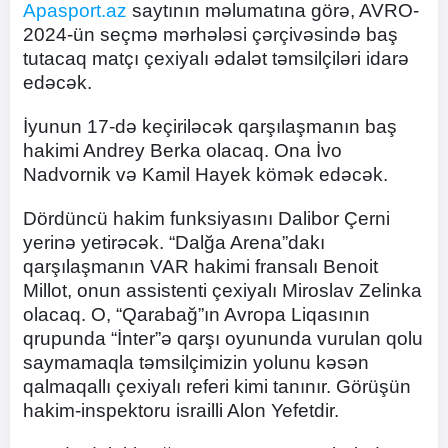
Apasport.az
saytının məlumatına görə, AVRO-
2024-ün seçmə mərhələsi çərçivəsində baş
tutacaq matçı çexiyalı ədalət təmsilçiləri idarə
edəcək.
İyunun 17-də keçiriləcək qarşılaşmanın baş
hakimi Andrey Berka olacaq. Ona İvo
Nadvornik və Kamil Hayek kömək edəcək.
Dördüncü hakim funksiyasını Dalibor Çerni
yerinə yetirəcək. “Dalğa Arena”dakı
qarşılaşmanın VAR hakimi fransalı Benoit
Millot, onun assistenti çexiyalı Miroslav Zelinka
olacaq. O, “Qarabağ”ın Avropa Liqasının
qrupunda “İnter”ə qarşı oyununda vurulan qolu
saymamaqla təmsilçimizin yolunu kəsən
qalmaqallı çexiyalı referi kimi tanınır. Görüşün
hakim-inspektoru israilli Alon Yefetdir.