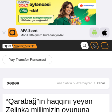
APA Sport
Mobil tətbiqimizi buradan yüklə!
Yay Transfer Pəncərəsi
XƏBƏR
Ana Səhifə
Azərbaycan
Xəbər
“Qarabağ”ın haqqını yeyən
Zelinka millimizin oyununa