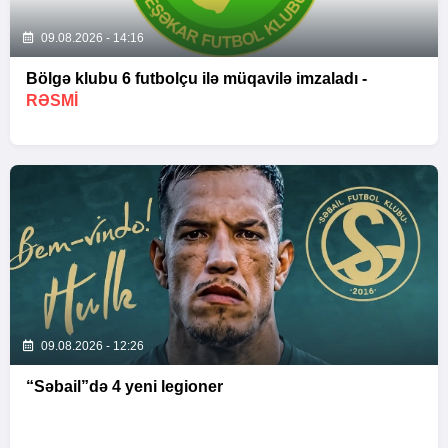
09.08.2026 - 14:16
Bölgə klubu 6 futbolçu ilə müqavilə imzaladı -
RƏSMİ
09.08.2026 - 12:26
“Səbail”də 4 yeni legioner