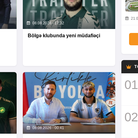
21.0
08.08.2026 - 17:32
Bölgə klubunda yeni müdafiəçi
T
01
02
08.08.2026 - 00:41