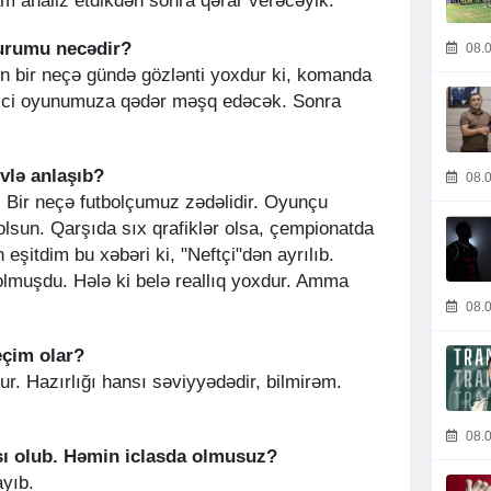
am analiz etdikdən sonra qərar verəcəyik.
urumu necədir?
08.0
n bir neçə gündə gözlənti yoxdur ki, komanda
2-ci oyunumuza qədər məşq edəcək. Sonra
vlə anlaşıb?
08.0
r. Bir neçə futbolçumuz zədəlidir. Oyunçu
olsun. Qarşıda sıx qrafiklər olsa, çempionatda
 eşitdim bu xəbəri ki, "Neftçi"dən ayrılıb.
muşdu. Hələ ki belə reallıq yoxdur. Amma
08.0
eçim olar?
r. Hazırlığı hansı səviyyədədir, bilmirəm.
08.0
ası olub. Həmin iclasda olmusuz?
ayıb.