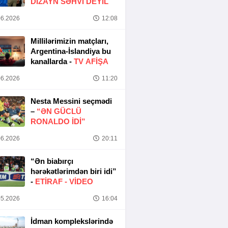
DIZAYN SƏHVI DEYIL
6.2026
12:08
Millilərimizin matçları,
Argentina-İslandiya bu
kanallarda -
TV AFİŞA
6.2026
11:20
Nesta Messini seçmədi
–
“ƏN GÜCLÜ
RONALDO IDI”
6.2026
20:11
“Ən biabırçı
hərəkətlərimdən biri idi”
-
ETIRAF -
VİDEO
5.2026
16:04
İdman komplekslərində