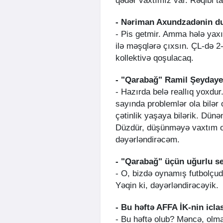
qədər vaxtımız var. Rəqibi t
- Nəriman Axundzadənin d
- Pis getmir. Amma hələ yaxı
ilə məşqlərə çıxsın. ÇL-də 
kollektivə qoşulacaq.
- "Qarabağ" Ramil Şeydaye
- Hazırda belə reallıq yoxdu
sayında problemlər ola bilər 
çətinlik yaşaya bilərik. Dünən
Düzdür, düşünməyə vaxtım ol
dəyərləndirəcəm.
- "Qarabağ" üçün uğurlu s
- O, bizdə oynamış futbolçudu
Yəqin ki, dəyərləndirəcəyik.
- Bu həftə AFFA İK-nin icl
- Bu həftə olub? Məncə, olm