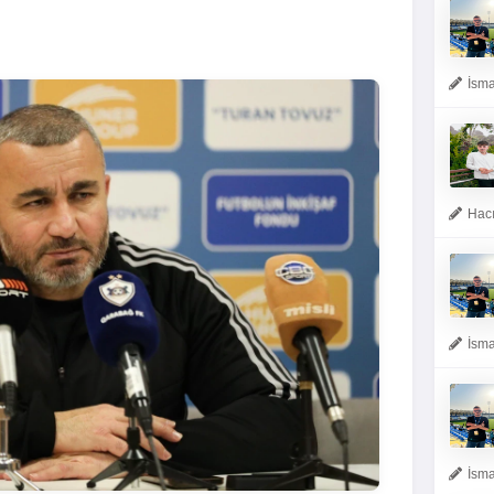
İsma
Hacı
İsma
İsma