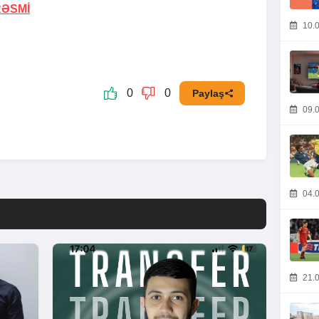
RƏSMİ
10.0
0
0
Paylaş
09.0
04.0
21.0