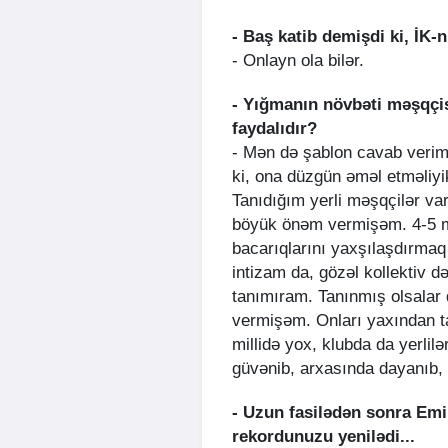
- Baş katib demişdi ki, İK-n
- Onlayn ola bilər.
- Yığmanın növbəti məşqçisi
faydalıdır?
- Mən də şablon cavab verim? 
ki, ona düzgün əməl etməliyik
Tanıdığım yerli məşqçilər var 
böyük önəm vermişəm. 4-5 m
bacarıqlarını yaxşılaşdırmaq i
intizam da, gözəl kollektiv d
tanımıram. Tanınmış olsalar
vermişəm. Onları yaxından 
millidə yox, klubda da yerli
güvənib, arxasında dayanıb,
- Uzun fasilədən sonra Em
rekordunuzu yenilədi...