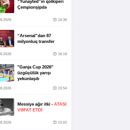
“Yunayted”in qolkiperi
Çempionşipdə
8.2026
16:36
“Arsenal”dan 87
milyonluq transfer
8.2026
16:18
"Ganja Cup 2026"
üzgüçülük yarışı
yekunlaşıb
8.2026
15:54
Messiyə ağır itki -
ATASI
VƏFAT ETDI
8.2026
15:02