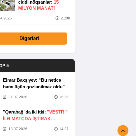
ciddi nöqsanlar:
15
MILYON MANAT!
4.2026
21:08
Digərləri
OP 5
Elmar Baxşıyev: “Bu nəticə
hamı üçün gözlənilməz oldu”
31.07.2026
16:26
"Qarabağ"da iki itki:
"VESTRİ"
İLƏ MATÇDA İŞTİRAK
ETMƏYƏCƏKLƏR
13.07.2026
14:37