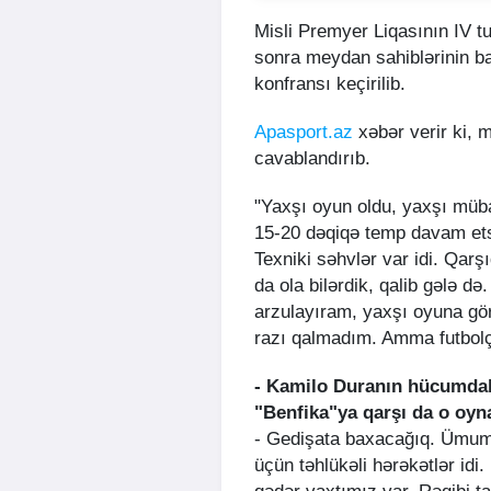
Misli Premyer Liqasının IV t
sonra meydan sahiblərinin 
konfransı keçirilib.
Apasport.az
xəbər verir ki, m
cavablandırıb.
"Yaxşı oyun oldu, yaxşı müba
15-20 dəqiqə temp davam etsi
Texniki səhvlər var idi. Qarş
da ola bilərdik, qalib gələ d
arzulayıram, yaxşı oyuna g
razı qalmadım. Amma futbolç
- Kamilo Duranın hücumdak
"Benfika"ya qarşı da o oy
- Gedişata baxacağıq. Ümum
üçün təhlükəli hərəkətlər i