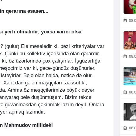
in qərarına əsasən...
08.0
 yerli olmalıdır, yoxsa xarici olsa
(gülür) Elə məsələdir ki, bəzi kriteriyalar var
. Çünki bu kollektiv içərisində olan qərardır.
08.0
ki, öz üzərlərində çox çalışırlar. İşgüzarlığa
əşqçimiz var ki, gecə-gündüz düşünürlər,
stəyirlər. Belə olan halda, nəticə də olur,
ə. Xaricdən gələn məşqçiləri təəssüf ki,
 da. Amma öz məşqçilərimizə böyük dəyər
08.0
tanıyaraq belə düşünmüşəm. Bizim təkcə
lərə güvənməkdən çəkinmək lazım deyil. Onlara
 yer açmaq lazımdır.
in Mahmudov millidəki
08.0