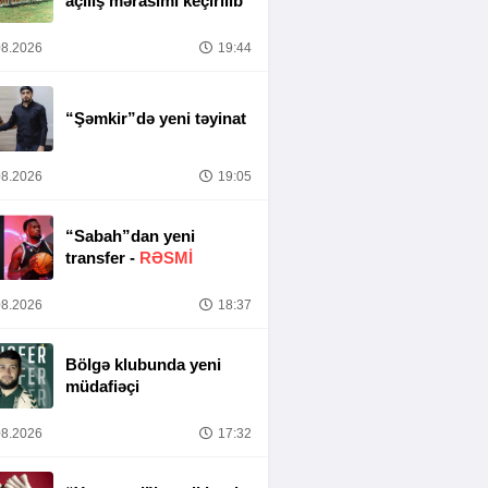
açılış mərasimi keçirilib
8.2026
19:44
“Şəmkir”də yeni təyinat
8.2026
19:05
“Sabah”dan yeni
transfer -
RƏSMİ
8.2026
18:37
Bölgə klubunda yeni
müdafiəçi
8.2026
17:32