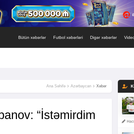
Bütün xəbərlər
Futbol xəbərləri
Digər xəbərlər
Video
Ana Səhifə
Azərbaycan
Xəbər
K
anov: “İstəmirdim
Hacı