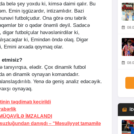
a belə şey yoxdu ki, kimsə daimi qalır. Bu
m. Emin işgüzardır, intizamlıdır. Bəzi
munəvi futbolçudur. Ona görə onu təbrik
qəmlər bir o qədər önəmli deyil. Sadəcə
08.0
digər futbolçular həvəslənirdilər ki,
lışacaqlar ki, Emindən öndə olaq. Digər
i, Emini arxada qoymaq olar.
z etmisiz?
08.0
 tanıyırqsa, elədir. Çox dinamik futbol
ada ən dinamik oynayan komandadır.
balanslaşdırılıb. Yenə də geniş analiz edəcəyik.
 yaxşı oynayaq.
inin təqdimatı keçirildi
abərlik
İ
MÜQAVİLƏ İMZALANDI
rsuzluğundan danışdı –
“Məsuliyyət tamamilə