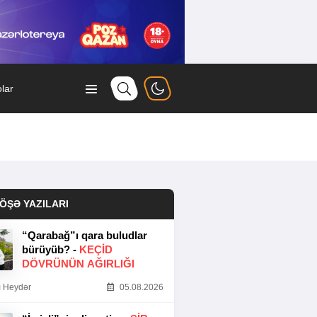
lar
ÖŞƏ YAZILARI
“Qarabağ”ı qara buludlar
bürüyüb? -
KEÇID
DÖVRÜNÜN AĞIRLIĞI
 Heydər
05.08.2026