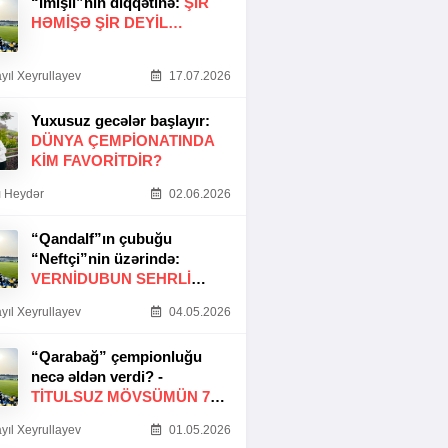
“İmişli”nin diqqətinə:
ŞIR
HƏMIŞƏ ŞIR DEYIL…
yıl Xeyrullayev
17.07.2026
Yuxusuz gecələr başlayır:
DÜNYA ÇEMPIONATINDA
KIM FAVORITDIR?
 Heydər
02.06.2026
“Qandalf”ın çubuğu
“Neftçi”nin üzərində:
VERNİDUBUN SEHRLİ
TOXUNUŞU
yıl Xeyrullayev
04.05.2026
“Qarabağ” çempionluğu
necə əldən verdi? -
TITULSUZ MÖVSÜMÜN 7
SƏBƏBI
yıl Xeyrullayev
01.05.2026