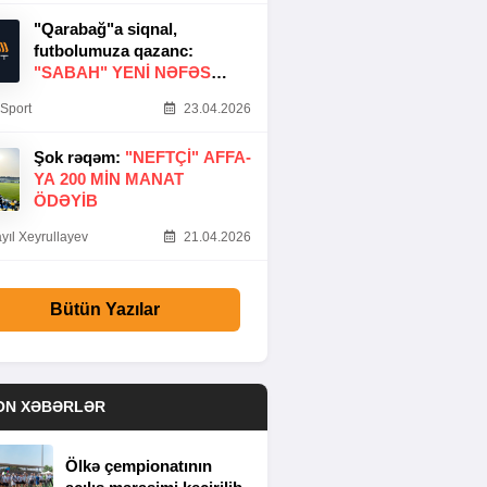
"Qarabağ"a siqnal,
futbolumuza qazanc:
"SABAH" YENI NƏFƏS
GƏTIRDI
Sport
23.04.2026
Şok rəqəm:
"NEFTÇI" AFFA-
YA 200 MIN MANAT
ÖDƏYIB
yıl Xeyrullayev
21.04.2026
Bütün Yazılar
ON XƏBƏRLƏR
Ölkə çempionatının