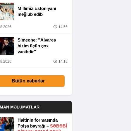
Millimiz Estoniyanı
məğlub edib
8.2026
14:56
Simeone: “Alvares
bizim üçün çox
vacibdir”
8.2026
14:18
Bütün xəbərlər
DMAN MƏLUMATLARI
Haitinin formasında
Polşa bayrağı –
SƏBƏBI