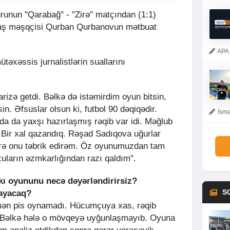
urunun "Qarabağ" - "Zirə" matçından (1:1)
baş məşqçisi Qurban Qurbanovun mətbuat
APA 
ütəxəssis jurnalistlərin suallarını
rizə getdi. Bəlkə də istəmirdim oyun bitsin,
n. Əfsuslar olsun ki, futbol 90 dəqiqədir.
İsma
ıda da yaxşı hazırlaşmış rəqib var idi. Məğlub
ə. Bir xal qazandıq. Rəşad Sadıqova uğurlar
örə onu təbrik edirəm. Öz oyunumuzdan tam
uların əzmkarlığından razı qaldım".
ı oyununu necə dəyərləndirirsiz?
S
nayacaq?
ən pis oynamadı. Hücumçuya xas, rəqib
di. Bəlkə hələ o mövqeyə uyğunlaşmayıb. Oyuna