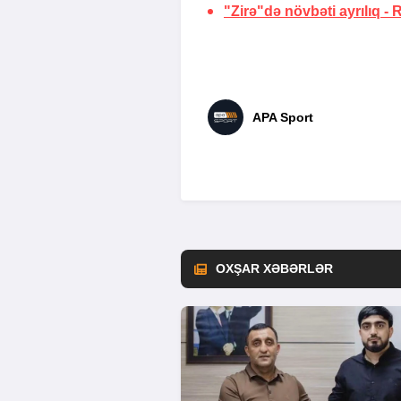
"Zirə"də növbəti ayrılıq -
APA Sport
OXŞAR XƏBƏRLƏR