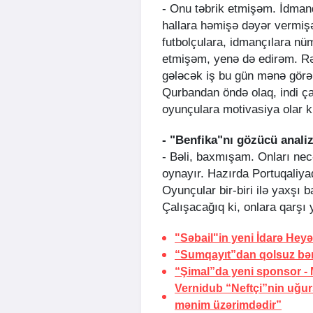
- Onu təbrik etmişəm. İdmand
hallara həmişə dəyər vermişə
futbolçulara, idmançılara nü
etmişəm, yenə də edirəm. Rə
gələcək iş bu gün mənə görə, 
Qurbandan öndə olaq, indi ça
oyunçulara motivasiya olar k
- "Benfika"nı gözücü anali
- Bəli, baxmışam. Onları necə
oynayır. Hazırda Portuqaliy
Oyunçular bir-biri ilə yaxşı 
Çalışacağıq ki, onlara qarşı
"Səbail"in yeni İdarə Heyət
“Sumqayıt”dan qolsuz bər
“Şimal”da yeni sponsor -
Vernidub “Neftçi”nin uğu
mənim üzərimdədir”