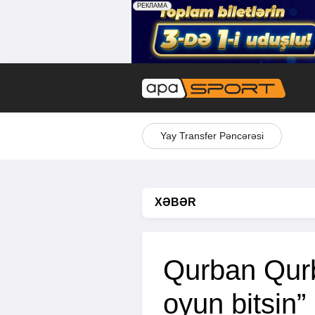
Yay Transfer Pəncərəsi
XƏBƏR
Qurban Qurb
oyun bitsin”