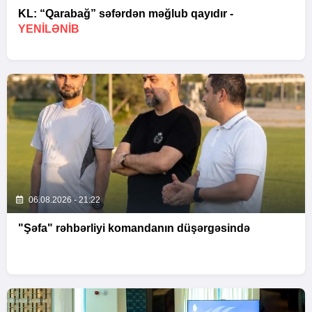
KL: “Qarabağ” səfərdən məğlub qayıdır -
YENİLƏNİB
06.08.2026 - 21:22
"Şəfa" rəhbərliyi komandanın düşərgəsində