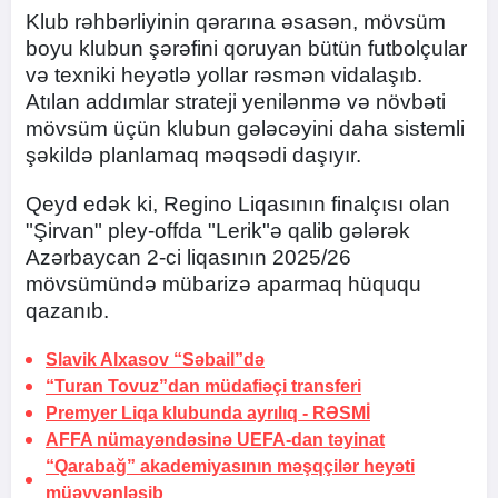
Klub rəhbərliyinin qərarına əsasən, mövsüm
boyu klubun şərəfini qoruyan bütün futbolçular
və texniki heyətlə yollar rəsmən vidalaşıb.
Atılan addımlar strateji yenilənmə və növbəti
mövsüm üçün klubun gələcəyini daha sistemli
şəkildə planlamaq məqsədi daşıyır.
Qeyd edək ki, Regino Liqasının finalçısı olan
"Şirvan" pley-offda "Lerik"ə qalib gələrək
Azərbaycan 2-ci liqasının 2025/26
mövsümündə mübarizə aparmaq hüququ
qazanıb.
Slavik Alxasov “Səbail”də
“Turan Tovuz”dan müdafiəçi transferi
Premyer Liqa klubunda ayrılıq -
RƏSMİ
AFFA nümayəndəsinə UEFA-dan təyinat
“Qarabağ” akademiyasının məşqçilər heyəti
müəyyənləşib