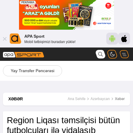
APA Sport
Mobil tətbiqimizi buradan yüklə!
Yay Transfer Pəncərəsi
XƏBƏR
Ana Səhifə
Azərbaycan
Xəbər
Region Liqası təmsilçisi bütün
futbolçuları ilə vidalaşıb