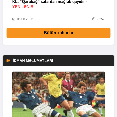
KL: “Qarabağ” səfərdən məğlub qayıdır -
K
YENİLƏNİB
Y
40
06.08.2026
22:57
Bütün xəbərlər
İDMAN MƏLUMATLARI