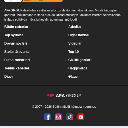
APA GROUP daxil olan saytlar uzerlər tərəfindən tam dəstəklənir. Müəllif hüquqları
qorunur. Məlumatdan istifadə etdikdə istinad mütləqdir. Məlumat internet səhifələrində
istifadə edildikdə müvafiq keçidin qoyulması mütləqdir.
Bütün xəbərlər
Atletika
Top oyunlar
Digər növləri
Döyüş növləri
Videolar
Stolüstü oyunlar
Top 10
Futbol xəbərləri
Gizlilik şərtləri
Tennis xəbərləri
Haqqımızda
Digər
Əlaqə
© 2007 - 2026 Bütün müəllif hüquqları qorunur.