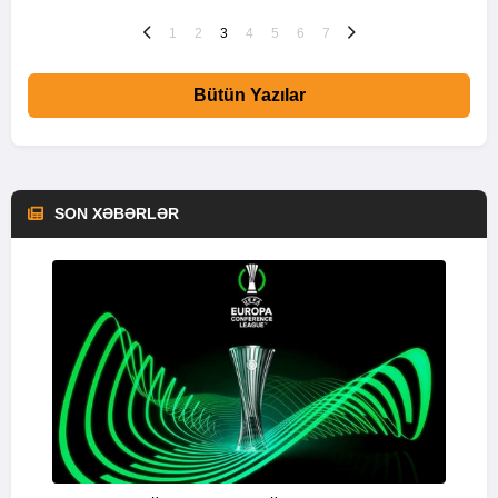
1
2
3
4
5
6
7
Bütün Yazılar
SON XƏBƏRLƏR