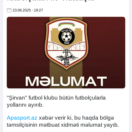
23.06.2025 - 19:27
"Şirvan" futbol klubu bütün futbolçularla
yollarını ayırıb.
Apasport.az
xəbər verir ki, bu haqda bölgə
təmsilçisinin mətbuat xidməti məlumat yayıb.