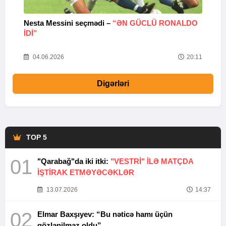
Nesta Messini seçmədi –
“ƏN GÜCLÜ RONALDO
“
IDI”
V
20
04.06.2026
20:11
Digərləri
TOP 5
01
"Qarabağ"da iki itki:
"VESTRİ" İLƏ MATÇDA
İŞTİRAK ETMƏYƏCƏKLƏR
13.07.2026
14:37
02
Elmar Baxşıyev: “Bu nəticə hamı üçün
gözlənilməz oldu”