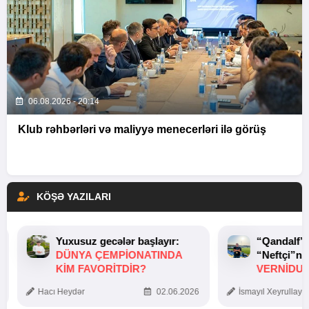
06.08.2026 - 20:14
Klub rəhbərləri və maliyyə menecerləri ilə görüş
KÖŞƏ YAZILARI
Yuxusuz gecələr başlayır:
“Qandalf”
DÜNYA ÇEMPIONATINDA
“Neftçi”ni
KIM FAVORITDIR?
VERNİDUB
TOXUNUŞ
Hacı Heydər
02.06.2026
İsmayıl Xeyrullaye