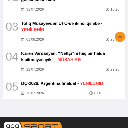
31.07.2026
16:26
03
Tofiq Musayevdən UFC-də ikinci qələbə -
YENİLƏNİB
01.08.2026
20:52
04
Karen Vardanyan: “Neftçi”ni heç bir halda
kiçiltməyəcəyik” -
MÜSAHİBƏ
22.07.2026
22:26
05
DÇ-2026: Argentina finalda! -
YENİLƏNİB
16.07.2026
01:01