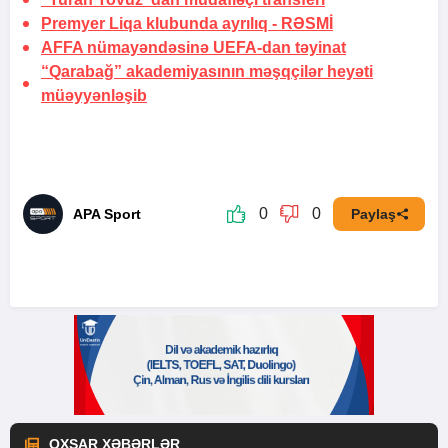
Premyer Liqa klubunda ayrılıq -
RƏSMİ
AFFA nümayəndəsinə UEFA-dan təyinat
“Qarabağ” akademiyasının məşqçilər heyəti
müəyyənləşib
0
0
APA Sport
Paylaş
OXŞAR XƏBƏRLƏR