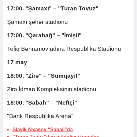
17:00. "Şamaxı" – "Turan Tovuz"
Şamaxı şəhər stadionu
17:00. "Qarabağ" – "İmişli"
Tofiq Bəhramov adına Respublika Stadionu
17 may
18:00. "Zirə" –
"Sumqayıt"
Zirə İdman Kompleksinin stadionu
18:00. "Sabah" – "Neftçi"
"Bank Respublika Arena"
Slavik Alxasov “Səbail”də
“Turan Tovuz”dan müdafiəçi transferi