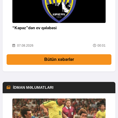
“Kəpəz”dən ev qələbəsi
Q
i
52
07.08.2026
00:01
Bütün xəbərlər
İDMAN MƏLUMATLARI