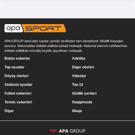
APA GROUP daxil olan saytlar uzerlər tərəfindən tam dəstəklənir. Müəllif hüquqları
qorunur. Məlumatdan istifadə etdikdə istinad mütləqdir. Məlumat internet səhifələrində
istifadə edildikdə müvafiq keçidin qoyulması mütləqdir.
Bütün xəbərlər
Atletika
Top oyunlar
Digər növləri
Döyüş növləri
Videolar
Stolüstü oyunlar
Top 10
Futbol xəbərləri
Gizlilik şərtləri
Tennis xəbərləri
Haqqımızda
Digər
Əlaqə