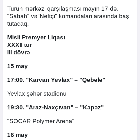
Turun mərkəzi qarşılaşması mayın 17-də,
"Sabah" və"Neftçi" komandaları arasında baş
tutacaq.
Misli Premyer Liqası
XXXII tur
III dövrə
15 may
17:00. "Karvan Yevlax" – "Qəbələ"
Yevlax şəhər stadionu
19:30. "Araz-Naxçıvan" – "Kəpəz"
"SOCAR Polymer Arena"
16 may