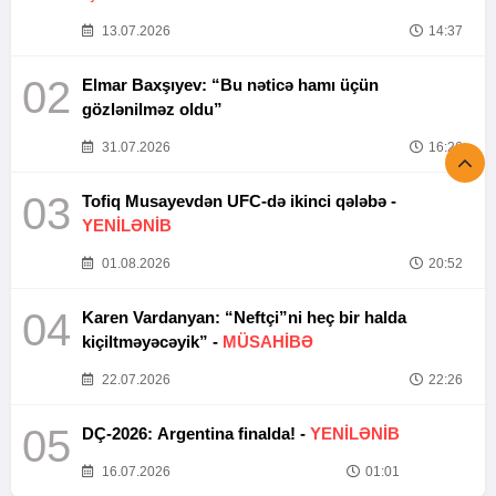
13.07.2026
14:37
02
Elmar Baxşıyev: “Bu nəticə hamı üçün
gözlənilməz oldu”
31.07.2026
16:26
03
Tofiq Musayevdən UFC-də ikinci qələbə -
YENİLƏNİB
01.08.2026
20:52
04
Karen Vardanyan: “Neftçi”ni heç bir halda
kiçiltməyəcəyik” -
MÜSAHİBƏ
22.07.2026
22:26
05
DÇ-2026: Argentina finalda! -
YENİLƏNİB
16.07.2026
01:01