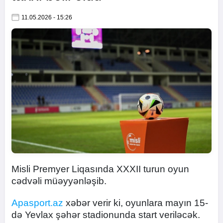
11.05.2026 - 15:26
Misli Premyer Liqasında XXXII turun oyun
cədvəli müəyyənləşib.
Apasport.az
xəbər verir ki, oyunlara mayın 15-
də Yevlax şəhər stadionunda start veriləcək.