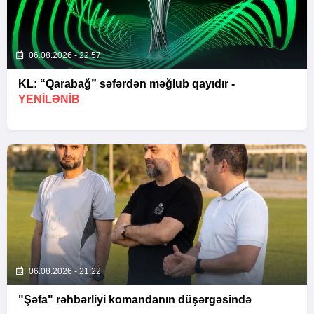
06.08.2026 - 22:57
KL: “Qarabağ” səfərdən məğlub qayıdır -
YENİLƏNİB
06.08.2026 - 21:22
"Şəfa" rəhbərliyi komandanın düşərgəsində