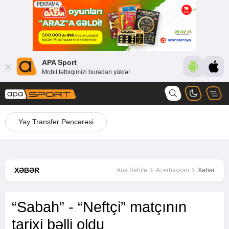
APA Sport
Mobil tətbiqimizi buradan yüklə!
Yay Transfer Pəncərəsi
XƏBƏR
Ana Səhifə
Azərbaycan
Xəbər
“Sabah” - “Neftçi” matçının
tarixi bəlli oldu