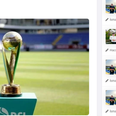
İsma
Hacı
İsma
İsma