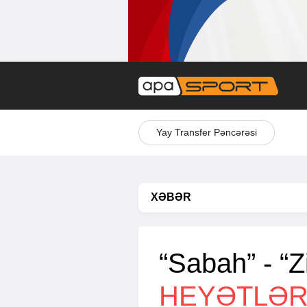
Yay Transfer Pəncərəsi
XƏBƏR
“Sabah” - “Z
HEYƏTLƏ