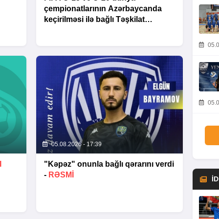
çempionatlarının Azərbaycanda
keçirilməsi ilə bağlı Təşkilat
Komitəsinin iclası baş tutub
05.0
05.0
05.08.2026 - 17:39
I
"Kəpəz" onunla bağlı qərarını verdi
-
RƏSMİ
İ