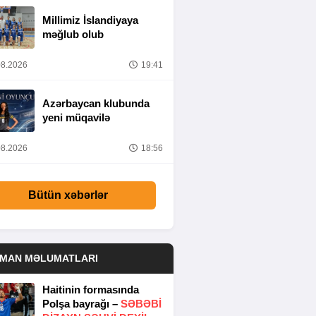
Millimiz İslandiyaya
məğlub olub
8.2026
19:41
Azərbaycan klubunda
yeni müqavilə
8.2026
18:56
Bütün xəbərlər
DMAN MƏLUMATLARI
Haitinin formasında
Polşa bayrağı –
SƏBƏBI