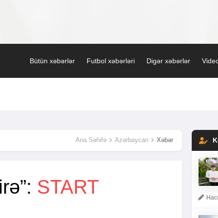
Bütün xəbərlər
Futbol xəbərləri
Digər xəbərlər
Video
Ana Səhifə
Azərbaycan
Xəbər
K
irə”:
START
Hacı
R