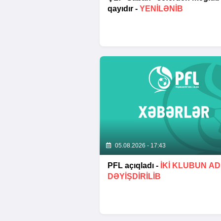
qayıdır -
YENİLƏNİB
05.08.2026 - 17:43
PFL açıqladı -
İKİ KLUBUN AD
DƏYİŞDİRİLİB