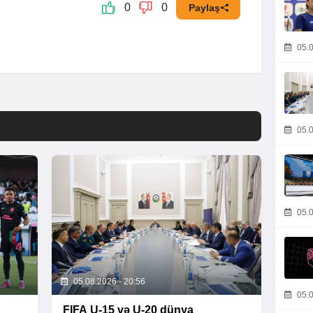
0
0
Paylaş
05.0
05.0
05.0
05.08.2026 - 20:56
05.0
FIFA U-15 və U-20 dünya