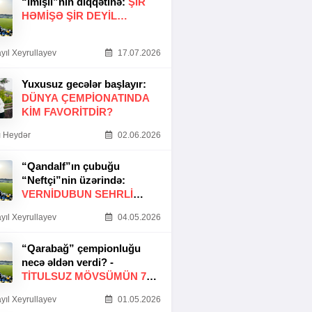
“İmişli”nin diqqətinə:
ŞIR
HƏMIŞƏ ŞIR DEYIL…
yıl Xeyrullayev
17.07.2026
Yuxusuz gecələr başlayır:
DÜNYA ÇEMPIONATINDA
KIM FAVORITDIR?
 Heydər
02.06.2026
“Qandalf”ın çubuğu
“Neftçi”nin üzərində:
VERNİDUBUN SEHRLİ
TOXUNUŞU
yıl Xeyrullayev
04.05.2026
“Qarabağ” çempionluğu
necə əldən verdi? -
TITULSUZ MÖVSÜMÜN 7
SƏBƏBI
yıl Xeyrullayev
01.05.2026