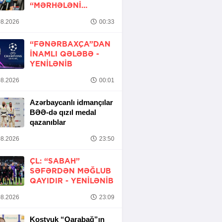
“MƏRHƏLƏNI
KEÇMƏK ŞANSIMIZ
8.2026
00:33
VAR”
“FƏNƏRBAXÇA”DAN
INAMLI QƏLƏBƏ -
YENİLƏNİB
8.2026
00:01
Azərbaycanlı idmançılar
BƏƏ-də qızıl medal
qazanıblar
8.2026
23:50
ÇL: “SABAH”
SƏFƏRDƏN MƏĞLUB
QAYIDIR -
YENİLƏNİB
8.2026
23:09
Kostyuk “Qarabağ”ın