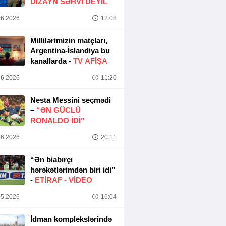
DIZAYN SƏHVI DEYIL
6.2026
12:08
Millilərimizin matçları,
Argentina-İslandiya bu
kanallarda -
TV AFİŞA
6.2026
11:20
Nesta Messini seçmədi
–
“ƏN GÜCLÜ
RONALDO IDI”
6.2026
20:11
“Ən biabırçı
hərəkətlərimdən biri idi”
-
ETIRAF -
VİDEO
5.2026
16:04
İdman komplekslərində