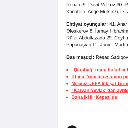
Renato 9. Davit Volkov 30. R
Konate 5. Ange Mutsinzi 17.
Ehtiyat oyunçular:
41. Anar
Ələskərov 8. İsmayıl İbrahim
Rüfət Abdullazadə 29. Ceyhu
Papunaşvili 11. Junior Martin
Baş məşqçi:
Rəşad Sadıqo
“Qarabağ”ı qara buludlar
II Liqa: Yeni mövsümün pü
Millimiz UEFA İnkişaf Turn
“Karvan-Yevlax”dan ayrıld
Daha iki il “Kəpəz”də