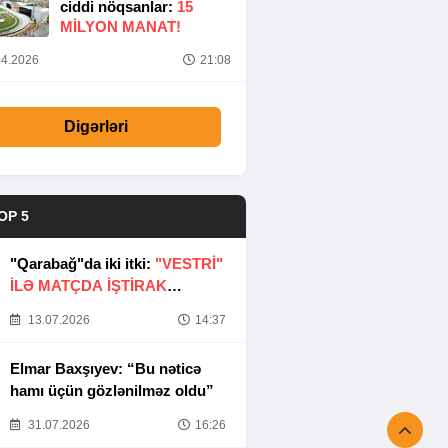
ciddi nöqsanlar:
15
MILYON MANAT!
4.2026
21:08
Digərləri
OP 5
"Qarabağ"da iki itki:
"VESTRİ"
İLƏ MATÇDA İŞTİRAK
ETMƏYƏCƏKLƏR
13.07.2026
14:37
Elmar Baxşıyev: “Bu nəticə
hamı üçün gözlənilməz oldu”
31.07.2026
16:26