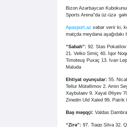
Bizon Azərbaycan Kubokunun 
Sports Arena"da üz-üzə gəlir
Apasport.az
xəbər verir ki, 
matçda meydana aşağıdakı he
“Sabah”:
92. Stas Pokatilov
21. Velko Simiç 40. İqor Noq
Timoteuş Puxaç 13. İvan Lep
Maluda
Ehtiyat oyunçular:
55. Nic
Tellur Mütəllimov 2. Amin S
Xaybulaev 9. Xəyal Əliyev 7
Zinedin Uld Xaled 99. Patrik
Baş məşqçi:
Valdas Dambr
“Zirə”:
97. Tiaqo Silva 32. 