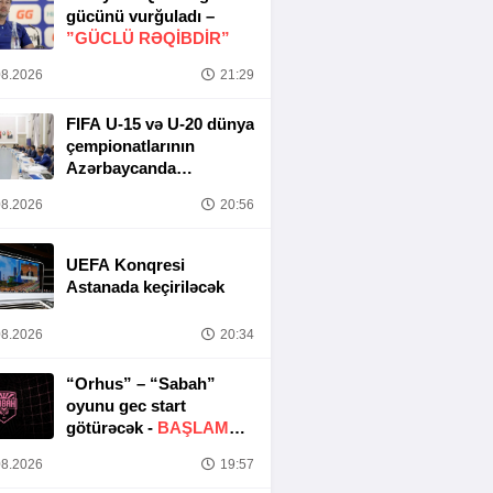
gücünü vurğuladı –
”GÜCLÜ RƏQİBDİR”
8.2026
21:29
FIFA U-15 və U-20 dünya
çempionatlarının
Azərbaycanda
keçirilməsi ilə bağlı
8.2026
20:56
Təşkilat Komitəsinin
iclası baş tutub
UEFA Konqresi
Astanada keçiriləcək
8.2026
20:34
“Orhus” – “Sabah”
oyunu gec start
götürəcək -
BAŞLAMA
SAATI DƏYIŞDIRILDI
8.2026
19:57