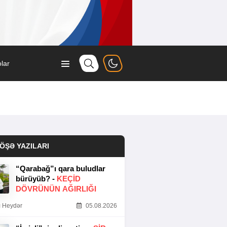
lar
ÖŞƏ YAZILARI
“Qarabağ”ı qara buludlar
bürüyüb? -
KEÇID
DÖVRÜNÜN AĞIRLIĞI
 Heydər
05.08.2026