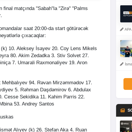
final matçında "Sabah"la "Zirə" "Palms
.
komandalar saat 20:00-da start götürəcək
APA 
yətlərlə çıxacaqlar:
 (k) 10. Aleksey İsayev 20. Coy Lens Mikels
eyra 80. Akim Zedadka 3. Stiv Solvet 27.
iniça 7. Umarali Raxmonaliyev 19. Aron
İsma
at Mehbalıyev 94. Rəvan Mirzəmmədov 17.
eydiyev 5. Rəhman Daşdəmirov 6. Abdulax
0. Cesse Sekidika 11. Kahim Parris 22.
 Mbina 53. Andrey Santos
S
auskas
Qismət Alıyev (k) 26. Stefan Aka 4. Ruan