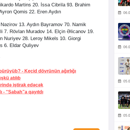
ikardo Martins 20. İssa Cibrila 93. Brahim
 Ayron Qomis 22. Eren Aydın
06.0
 Nəzirov 13. Aydın Bayramov 70. Namik
li 7. Rövlan Muradov 14. Elçin Əlicanov 19.
n Nuriyev 28. Leroy Mikels 10. Giorgi
s 6. Eldar Quliyev
06.0
v
 bürüyüb? -
Keçid dövrünün ağırlığı
şkü atılıb
05.0
irində iştirak edəcək
ı -
“Sabah”a qayıtdı
05.0