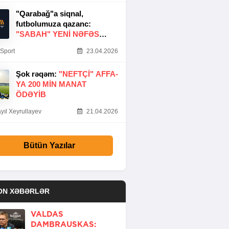
"Qarabağ"a siqnal,
futbolumuza qazanc:
"SABAH" YENI NƏFƏS
GƏTIRDI
Sport
23.04.2026
Şok rəqəm:
"NEFTÇI" AFFA-
YA 200 MIN MANAT
ÖDƏYIB
yıl Xeyrullayev
21.04.2026
Bütün Yazılar
ON XƏBƏRLƏR
VALDAS
DAMBRAUSKAS: