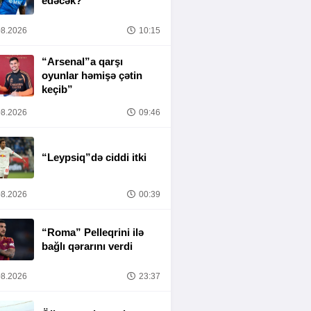
edəcək?
8.2026
10:15
“Arsenal”a qarşı
oyunlar həmişə çətin
keçib”
8.2026
09:46
“Leypsiq”də ciddi itki
8.2026
00:39
“Roma” Pelleqrini ilə
bağlı qərarını verdi
8.2026
23:37