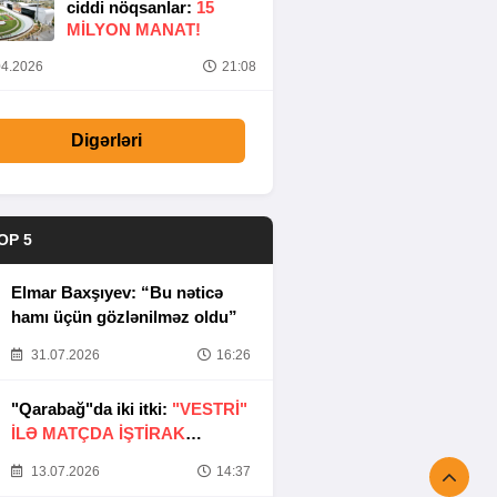
ciddi nöqsanlar:
15
MILYON MANAT!
4.2026
21:08
Digərləri
OP 5
Elmar Baxşıyev: “Bu nəticə
hamı üçün gözlənilməz oldu”
31.07.2026
16:26
"Qarabağ"da iki itki:
"VESTRİ"
İLƏ MATÇDA İŞTİRAK
ETMƏYƏCƏKLƏR
13.07.2026
14:37