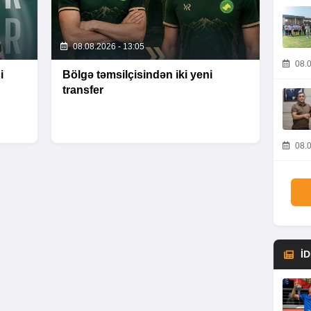
08.08.2026 - 13:05
08.0
i
Bölgə təmsilçisindən iki yeni
transfer
08.0
İ