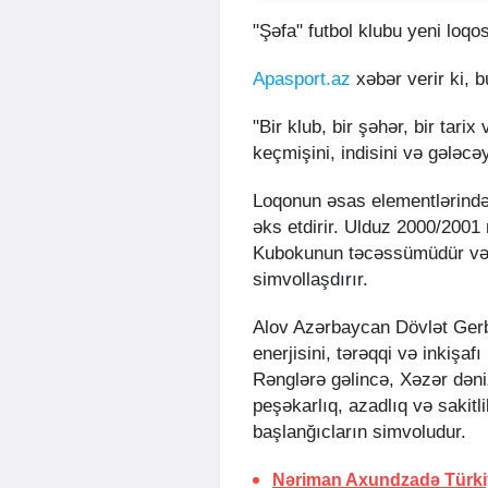
"Şəfa" futbol klubu yeni loqo
Apasport.az
xəbər verir ki, 
"Bir klub, bir şəhər, bir tarix
keçmişini, indisini və gələcəy
Loqonun əsas elementlərindən
əks etdirir. Ulduz 2000/20
Kubokunun təcəssümüdür və g
simvollaşdırır.
Alov Azərbaycan Dövlət Ger
enerjisini, tərəqqi və inkişafı 
Rənglərə gəlincə, Xəzər dəni
peşəkarlıq, azadlıq və sakitli
başlanğıcların simvoludur.
Nəriman Axundzadə Türki