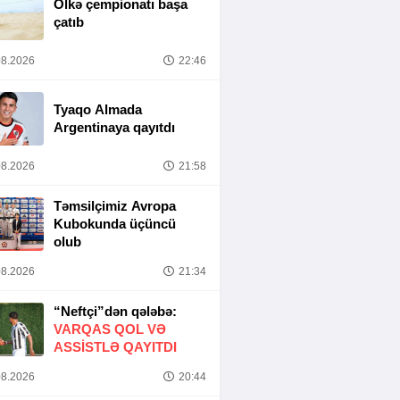
Ölkə çempionatı başa
çatıb
8.2026
22:46
Tyaqo Almada
Argentinaya qayıtdı
8.2026
21:58
Təmsilçimiz Avropa
Kubokunda üçüncü
olub
8.2026
21:34
“Neftçi”dən qələbə:
VARQAS QOL VƏ
ASSİSTLƏ QAYITDI
8.2026
20:44