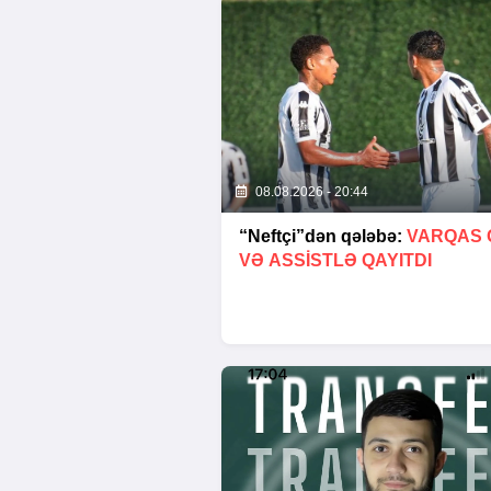
08.08.2026 - 20:44
“Neftçi”dən qələbə:
VARQAS 
VƏ ASSİSTLƏ QAYITDI