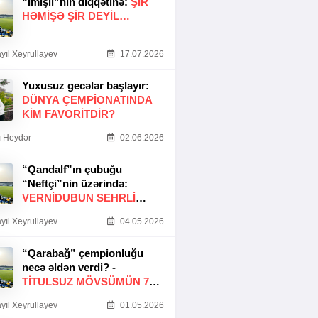
“İmişli”nin diqqətinə:
ŞIR
HƏMIŞƏ ŞIR DEYIL…
yıl Xeyrullayev
17.07.2026
Yuxusuz gecələr başlayır:
DÜNYA ÇEMPIONATINDA
KIM FAVORITDIR?
 Heydər
02.06.2026
“Qandalf”ın çubuğu
“Neftçi”nin üzərində:
VERNİDUBUN SEHRLİ
TOXUNUŞU
yıl Xeyrullayev
04.05.2026
“Qarabağ” çempionluğu
necə əldən verdi? -
TITULSUZ MÖVSÜMÜN 7
SƏBƏBI
yıl Xeyrullayev
01.05.2026