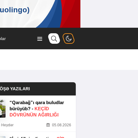
lar
ÖŞƏ YAZILARI
“Qarabağ”ı qara buludlar
bürüyüb? -
KEÇID
DÖVRÜNÜN AĞIRLIĞI
 Heydər
05.08.2026