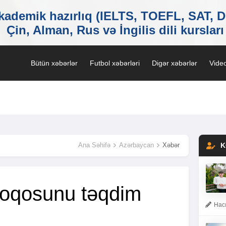
Bütün xəbərlər
Futbol xəbərləri
Digər xəbərlər
Video
Ana Səhifə
Azərbaycan
Xəbər
K
 loqosunu təqdim
Hacı