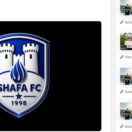
İsma
Hacı
İsma
İsma