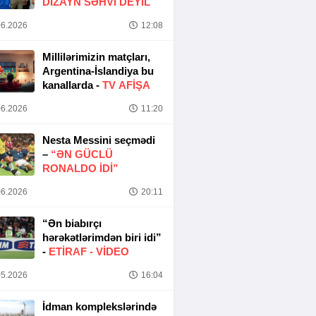
DIZAYN SƏHVI DEYIL
6.2026
12:08
Millilərimizin matçları,
Argentina-İslandiya bu
kanallarda -
TV AFİŞA
6.2026
11:20
Nesta Messini seçmədi
–
“ƏN GÜCLÜ
RONALDO IDI”
6.2026
20:11
“Ən biabırçı
hərəkətlərimdən biri idi”
-
ETIRAF -
VİDEO
5.2026
16:04
İdman komplekslərində