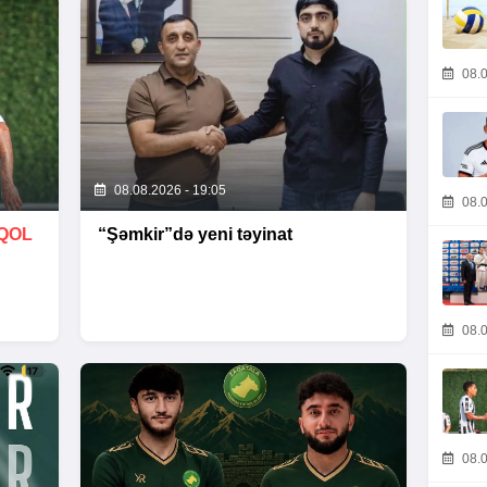
08.0
08.08.2026 - 19:05
08.0
QOL
“Şəmkir”də yeni təyinat
08.0
08.0