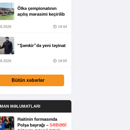
Ölkə çempionatının
açılış mərasimi keçirilib
8.2026
19:44
“Şəmkir”də yeni təyinat
8.2026
19:05
Bütün xəbərlər
DMAN MƏLUMATLARI
Haitinin formasında
Polşa bayrağı –
SƏBƏBI