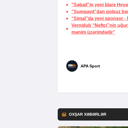
"Səbail"in yeni İdarə Heyət
“Sumqayıt”dan qolsuz bər
“Şimal”da yeni sponsor -
Vernidub “Neftçi”nin uğu
mənim üzərimdədir”
APA Sport
OXŞAR XƏBƏRLƏR