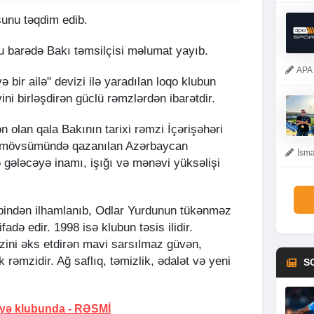
sunu təqdim edib.
bu barədə Bakı təmsilçisi məlumat yayıb.
APA 
 və bir ailə" devizi ilə yaradılan loqo klubun
ini birləşdirən güclü rəmzlərdən ibarətdir.
 olan qala Bakının tarixi rəmzi İçərişəhəri
01 mövsümündə qazanılan Azərbaycan
İsma
ələcəyə inamı, işığı və mənəvi yüksəlişi
bindən ilhamlanıb, Odlar Yurdunun tükənməz
ifadə edir. 1998 isə klubun təsis ilidir.
zini əks etdirən mavi sarsılmaz güvən,
k rəmzidir. Ağ saflıq, təmizlik, ədalət və yeni
S
yə klubunda -
RƏSMİ