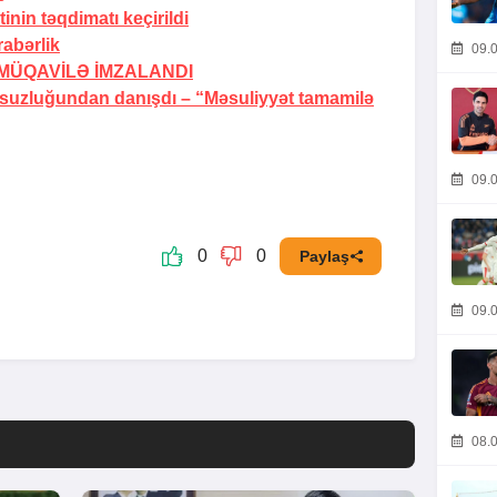
inin təqdimatı keçirildi
abərlik
09.0
MÜQAVİLƏ İMZALANDI
rsuzluğundan danışdı –
“Məsuliyyət tamamilə
09.0
0
0
Paylaş
09.0
08.0