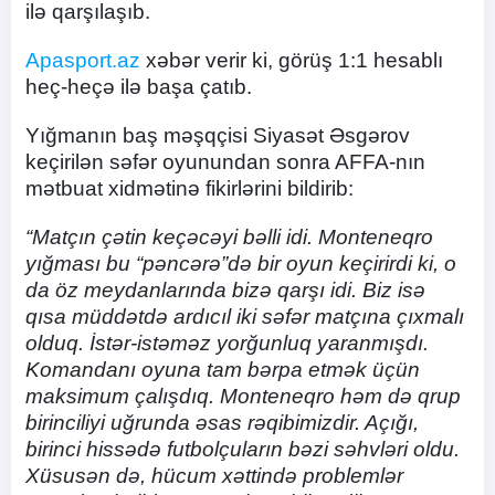
ilə qarşılaşıb.
Apasport.az
xəbər verir ki, görüş 1:1 hesablı
heç-heçə ilə başa çatıb.
Yığmanın baş məşqçisi Siyasət Əsgərov
keçirilən səfər oyunundan sonra AFFA-nın
mətbuat xidmətinə fikirlərini bildirib:
“Matçın çətin keçəcəyi bəlli idi. Monteneqro
yığması bu “pəncərə”də bir oyun keçirirdi ki, o
da öz meydanlarında bizə qarşı idi. Biz isə
qısa müddətdə ardıcıl iki səfər matçına çıxmalı
olduq. İstər-istəməz yorğunluq yaranmışdı.
Komandanı oyuna tam bərpa etmək üçün
maksimum çalışdıq. Monteneqro həm də qrup
birinciliyi uğrunda əsas rəqibimizdir. Açığı,
birinci hissədə futbolçuların bəzi səhvləri oldu.
Xüsusən də, hücum xəttində problemlər