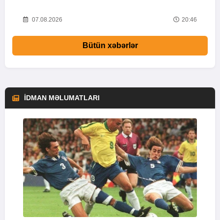
28
07.08.2026
20:46
Bütün xəbərlər
İDMAN MƏLUMATLARI