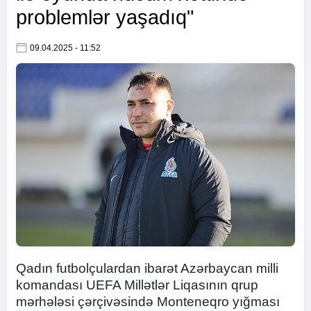
problemlər yaşadıq"
09.04.2025 - 11:52
Qadın futbolçulardan ibarət Azərbaycan milli
komandası UEFA Millətlər Liqasının qrup
mərhələsi çərçivəsində Monteneqro yığması