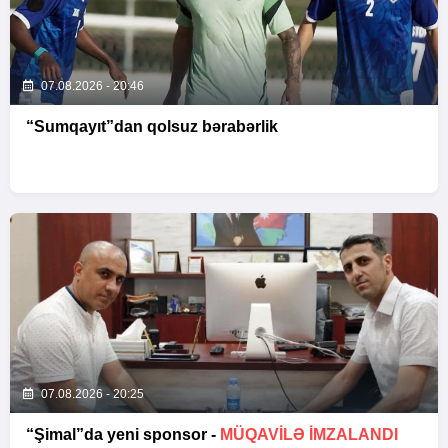
07.08.2026 - 20:46
“Sumqayıt”dan qolsuz bərabərlik
07.08.2026 - 20:25
“Şimal”da yeni sponsor -
MÜQAVİLƏ İMZALANDI