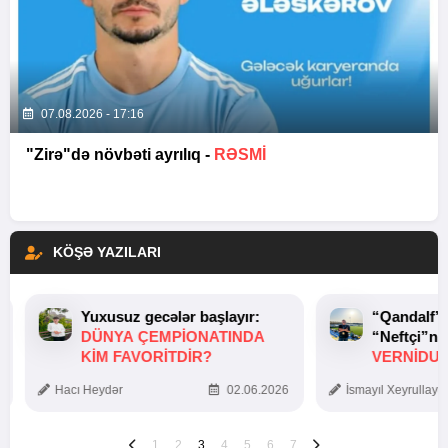
07.08.2026 - 17:16
"Zirə"də növbəti ayrılıq -
RƏSMİ
KÖŞƏ YAZILARI
Yuxusuz gecələr başlayır:
“Qandalf”
DÜNYA ÇEMPIONATINDA
“Neftçi”ni
KIM FAVORITDIR?
VERNİDUB
TOXUNUŞ
Hacı Heydər
02.06.2026
İsmayıl Xeyrullaye
1
2
3
4
5
6
7