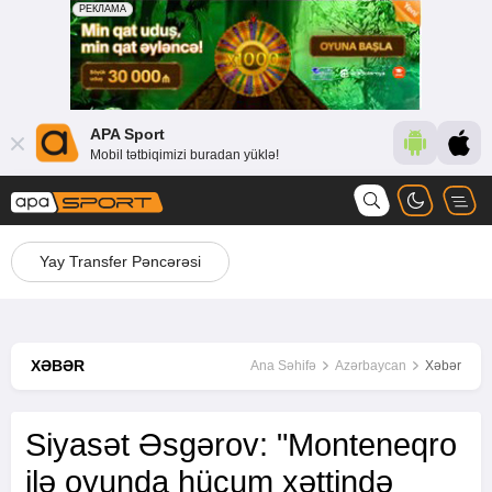
APA Sport
Mobil tətbiqimizi buradan yüklə!
Yay Transfer Pəncərəsi
XƏBƏR
Ana Səhifə
Azərbaycan
Xəbər
Siyasət Əsgərov: "Monteneqro
ilə oyunda hücum xəttində