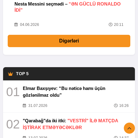
Nesta Messini seçmədi –
“ƏN GÜCLÜ RONALDO
“
IDI”
V
20
04.06.2026
20:11
Digərləri
TOP 5
01
Elmar Baxşıyev: “Bu nəticə hamı üçün
gözlənilməz oldu”
31.07.2026
16:26
02
"Qarabağ"da iki itki:
"VESTRİ" İLƏ MATÇDA
İŞTİRAK ETMƏYƏCƏKLƏR