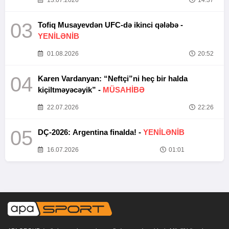
13.07.2026
14:37
03
Tofiq Musayevdən UFC-də ikinci qələbə -
YENİLƏNİB
01.08.2026
20:52
04
Karen Vardanyan: “Neftçi”ni heç bir halda
kiçiltməyəcəyik” -
MÜSAHİBƏ
22.07.2026
22:26
05
DÇ-2026: Argentina finalda! -
YENİLƏNİB
16.07.2026
01:01