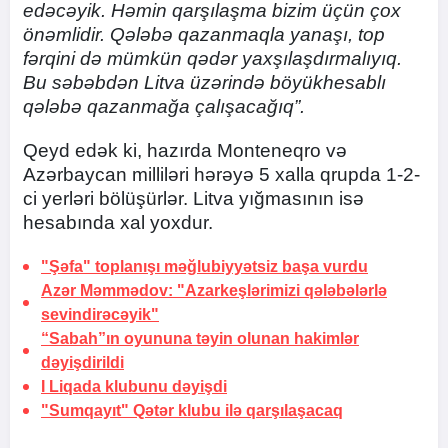
edəcəyik. Həmin qarşılaşma bizim üçün çox
önəmlidir. Qələbə qazanmaqla yanaşı, top
fərqini də mümkün qədər yaxşılaşdırmalıyıq.
Bu səbəbdən Litva üzərində böyükhesablı
qələbə qazanmağa çalışacağıq”.
Qeyd edək ki, hazırda Monteneqro və
Azərbaycan milliləri hərəyə 5 xalla qrupda 1-2-
ci yerləri bölüşürlər. Litva yığmasının isə
hesabında xal yoxdur.
"Şəfa" toplanışı məğlubiyyətsiz başa vurdu
Azər Məmmədov: "Azarkeşlərimizi qələbələrlə
sevindirəcəyik"
“Sabah”ın oyununa təyin olunan hakimlər
dəyişdirildi
I Liqada klubunu dəyişdi
"Sumqayıt" Qətər klubu ilə qarşılaşacaq