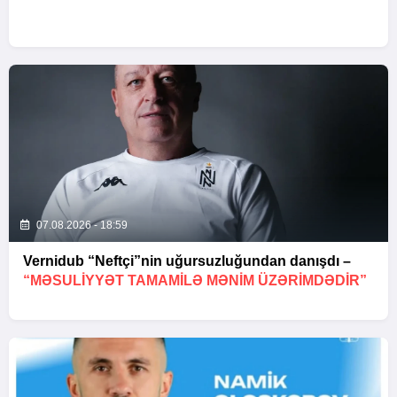
07.08.2026 - 18:59
Vernidub “Neftçi”nin uğursuzluğundan danışdı –
“MƏSULIYYƏT TAMAMILƏ MƏNIM ÜZƏRIMDƏDIR”