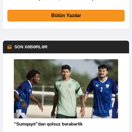
Bütün Yazılar
SON XƏBƏRLƏR
“Sumqayıt”dan qolsuz bərabərlik
“