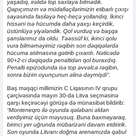
yaşadıq, irəlidə top saxlaya bilmədik.
Qapıçımızın və müdafiəçilərimizin etibarlı çıxışı
sayəsində fasiləyə heç-heçə yollandıq. İkinci
hissəni isə hücumda daha yaxşı keçirdik,
üstünlüyə yiyələndik. Qol vurduq və başqa
şanslarımız da oldu. Təəssüf ki, ikinci qolu
vura bilməməyimiz rəqibin son dəqiqələrdə
hücuma atılmasına gətirib çıxardı. Nəticədə
90+2-ci dəqiqədə penaltidən qol buraxdıq.
Penalti epizodunda isə top əvvəlcə rəqibin,
sonra bizim oyunçunun əlinə dəymişdi".
Baş məşqçi millimizin C Liqasının IV qrupu
çərçivəsində mayın 30-da Litva seçməsinə
qarşı keçirəcəyi görüşə də münasibət bildirib:
“Monteneqro ilə oyunda qələbəni əldən
verdiyimiz üçün məyusuq. Buna baxmayaraq,
birinci yer uğrunda mübarizəni davam etdiririk.
Son oyunda Litvanı doğma arenamızda qəbul