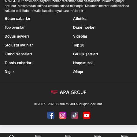
APA GROUP daxil olan saytlar uzerlər tərəfindən tam dəstəklənir. Müəllif hüquqları
qorunur. Məlumatdan istifadə etdikdə istinad mütləqdir. Məlumat internet səhifələrində
istifadə edildikdə müvafiq keçidin qoyulması mütləqdir.
Bütün xəbərlər
Atletika
Top oyunlar
Digər növləri
Döyüş növləri
Videolar
Stolüstü oyunlar
Top 10
Futbol xəbərləri
Gizlilik şərtləri
Tennis xəbərləri
Haqqımızda
Digər
Əlaqə
© 2007 - 2026 Bütün müəllif hüquqları qorunur.