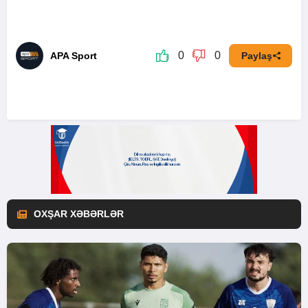
0
0
APA Sport
Paylaş
OXŞAR XƏBƏRLƏR