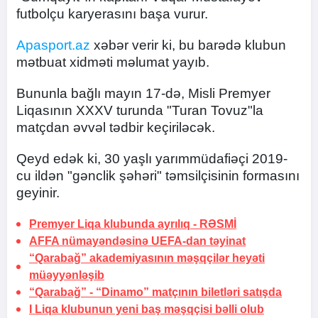
futbolçu karyerasını başa vurur.
Apasport.az
xəbər verir ki, bu barədə klubun
mətbuat xidməti məlumat yayıb.
Bununla bağlı mayın 17-də, Misli Premyer
Liqasının XXXV turunda "Turan Tovuz"la
matçdan əvvəl tədbir keçiriləcək.
Qeyd edək ki, 30 yaşlı yarımmüdafiəçi 2019-
cu ildən "gənclik şəhəri" təmsilçisinin formasını
geyinir.
Premyer Liqa klubunda ayrılıq -
RƏSMİ
AFFA nümayəndəsinə UEFA-dan təyinat
“Qarabağ” akademiyasının məşqçilər heyəti
müəyyənləşib
“Qarabağ” - “Dinamo” matçının biletləri satışda
I Liqa klubunun yeni baş məşqçisi bəlli olub