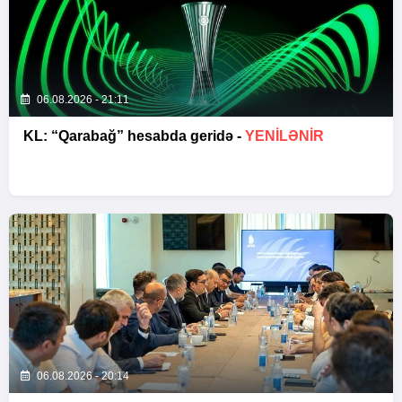
06.08.2026 - 21:11
KL: “Qarabağ” hesabda geridə -
YENİLƏNİR
06.08.2026 - 20:14