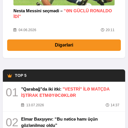
Nesta Messini seçmədi –
“ƏN GÜCLÜ RONALDO
“
IDI”
V
20
04.06.2026
20:11
Digərləri
TOP 5
01
"Qarabağ"da iki itki:
"VESTRİ" İLƏ MATÇDA
İŞTİRAK ETMƏYƏCƏKLƏR
13.07.2026
14:37
02
Elmar Baxşıyev: “Bu nəticə hamı üçün
gözlənilməz oldu”