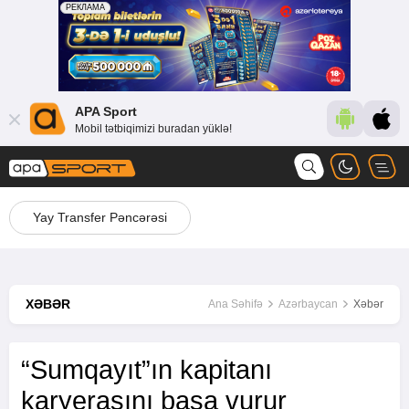
APA Sport
Mobil tətbiqimizi buradan yüklə!
Yay Transfer Pəncərəsi
XƏBƏR
Ana Səhifə
Azərbaycan
Xəbər
“Sumqayıt”ın kapitanı
karyerasını başa vurur