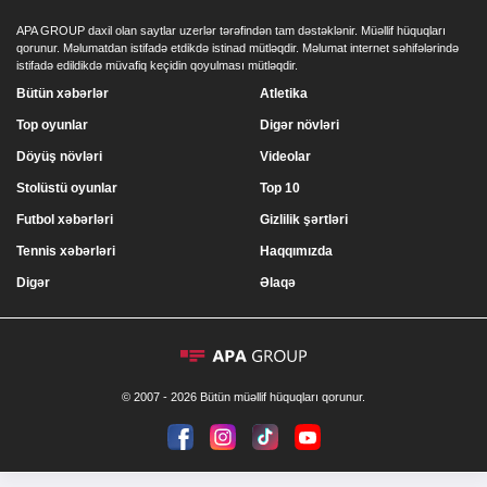
APA GROUP daxil olan saytlar uzerlər tərəfindən tam dəstəklənir. Müəllif hüquqları
qorunur. Məlumatdan istifadə etdikdə istinad mütləqdir. Məlumat internet səhifələrində
istifadə edildikdə müvafiq keçidin qoyulması mütləqdir.
Bütün xəbərlər
Atletika
Top oyunlar
Digər növləri
Döyüş növləri
Videolar
Stolüstü oyunlar
Top 10
Futbol xəbərləri
Gizlilik şərtləri
Tennis xəbərləri
Haqqımızda
Digər
Əlaqə
© 2007 - 2026 Bütün müəllif hüquqları qorunur.