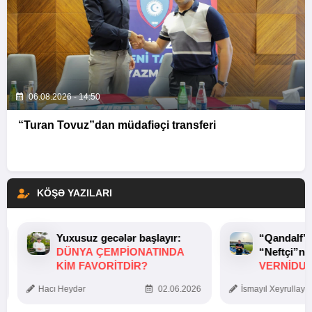
06.08.2026 - 14:50
“Turan Tovuz”dan müdafiəçi transferi
KÖŞƏ YAZILARI
Yuxusuz gecələr başlayır:
“Qandalf”
DÜNYA ÇEMPIONATINDA
“Neftçi”ni
KIM FAVORITDIR?
VERNİDUB
TOXUNUŞ
Hacı Heydər
02.06.2026
İsmayıl Xeyrullaye