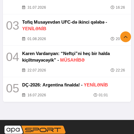
31.07.2026
16:26
03
Tofiq Musayevdən UFC-də ikinci qələbə -
YENİLƏNİB
01.08.2026
20:52
04
Karen Vardanyan: “Neftçi”ni heç bir halda
kiçiltməyəcəyik” -
MÜSAHİBƏ
22.07.2026
22:26
05
DÇ-2026: Argentina finalda! -
YENİLƏNİB
16.07.2026
01:01