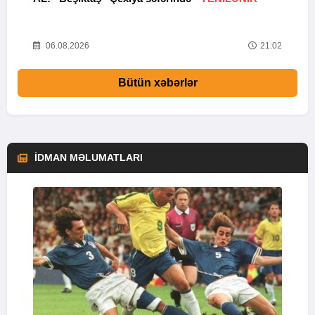
02
06.08.2026
21:02
Bütün xəbərlər
İDMAN MƏLUMATLARI