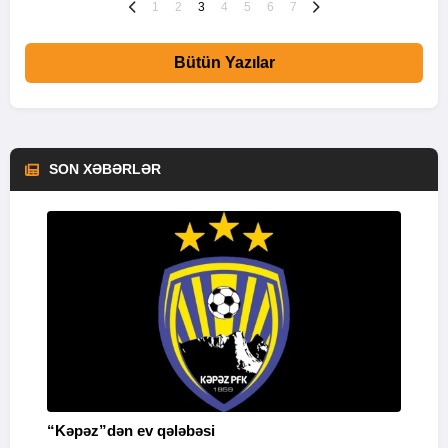
1
2
3
4
5
6
7
Bütün Yazılar
SON XƏBƏRLƏR
“Kəpəz”dən ev qələbəsi
Q