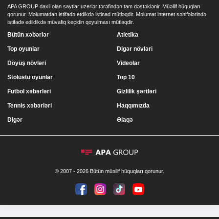
APA GROUP daxil olan saytlar uzerlər tərəfindən tam dəstəklənir. Müəllif hüquqları
qorunur. Məlumatdan istifadə etdikdə istinad mütləqdir. Məlumat internet səhifələrində
istifadə edildikdə müvafiq keçidin qoyulması mütləqdir.
Bütün xəbərlər
Atletika
Top oyunlar
Digər növləri
Döyüş növləri
Videolar
Stolüstü oyunlar
Top 10
Futbol xəbərləri
Gizlilik şərtləri
Tennis xəbərləri
Haqqımızda
Digər
Əlaqə
© 2007 - 2026 Bütün müəllif hüquqları qorunur.