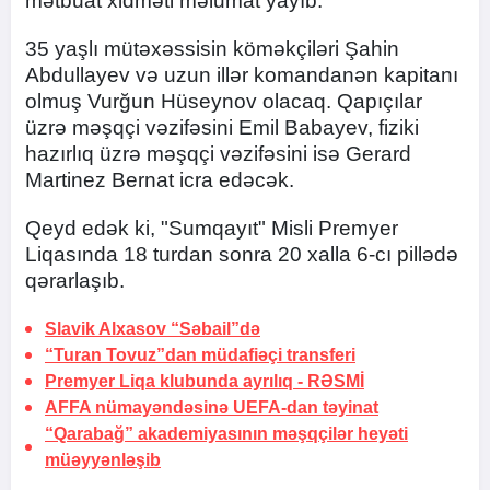
mətbuat xidməti məlumat yayıb.
35 yaşlı mütəxəssisin köməkçiləri Şahin
Abdullayev və uzun illər komandanən kapitanı
olmuş Vurğun Hüseynov olacaq. Qapıçılar
üzrə məşqçi vəzifəsini Emil Babayev, fiziki
hazırlıq üzrə məşqçi vəzifəsini isə Gerard
Martinez Bernat icra edəcək.
Qeyd edək ki, "Sumqayıt" Misli Premyer
Liqasında 18 turdan sonra 20 xalla 6-cı pillədə
qərarlaşıb.
Slavik Alxasov “Səbail”də
“Turan Tovuz”dan müdafiəçi transferi
Premyer Liqa klubunda ayrılıq -
RƏSMİ
AFFA nümayəndəsinə UEFA-dan təyinat
“Qarabağ” akademiyasının məşqçilər heyəti
müəyyənləşib