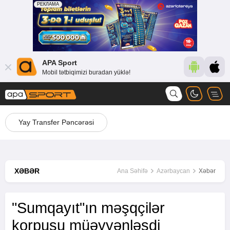
APA Sport
Mobil tətbiqimizi buradan yüklə!
Yay Transfer Pəncərəsi
XƏBƏR
Ana Səhifə
Azərbaycan
Xəbər
"Sumqayıt"ın məşqçilər
korpusu müəyyənləşdi