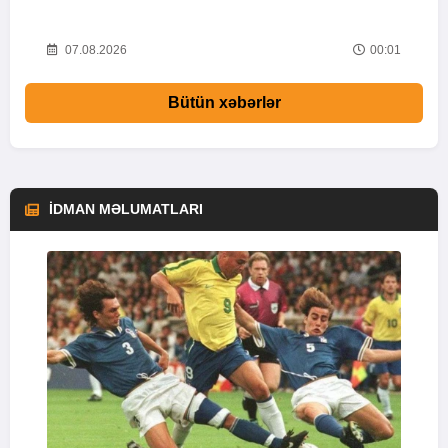
i
52
07.08.2026
00:01
Bütün xəbərlər
İDMAN MƏLUMATLARI