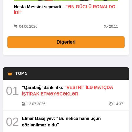
Nesta Messini seçmədi –
“ƏN GÜCLÜ RONALDO
“
IDI”
V
20
04.06.2026
20:11
Digərləri
TOP 5
01
"Qarabağ"da iki itki:
"VESTRİ" İLƏ MATÇDA
İŞTİRAK ETMƏYƏCƏKLƏR
13.07.2026
14:37
02
Elmar Baxşıyev: “Bu nəticə hamı üçün
gözlənilməz oldu”