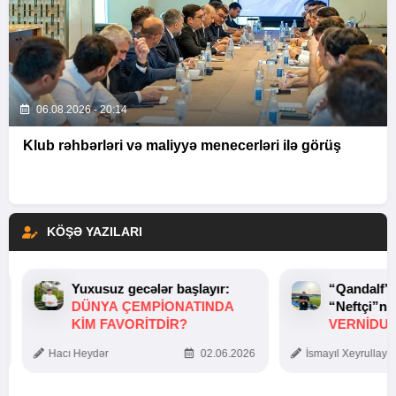
06.08.2026 - 20:14
Klub rəhbərləri və maliyyə menecerləri ilə görüş
KÖŞƏ YAZILARI
Yuxusuz gecələr başlayır:
“Qandalf”
DÜNYA ÇEMPIONATINDA
“Neftçi”ni
KIM FAVORITDIR?
VERNİDUB
TOXUNUŞ
Hacı Heydər
02.06.2026
İsmayıl Xeyrullaye