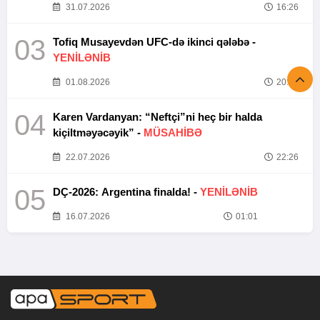
31.07.2026
16:26
03
Tofiq Musayevdən UFC-də ikinci qələbə -
YENİLƏNİB
01.08.2026
20:52
04
Karen Vardanyan: “Neftçi”ni heç bir halda
kiçiltməyəcəyik” -
MÜSAHİBƏ
22.07.2026
22:26
05
DÇ-2026: Argentina finalda! -
YENİLƏNİB
16.07.2026
01:01