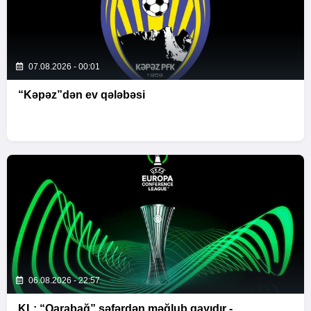
07.08.2026 - 00:01
“Kəpəz”dən ev qələbəsi
06.08.2026 - 22:57
KL: “Qarabağ” səfərdən məğlub qayıdır -