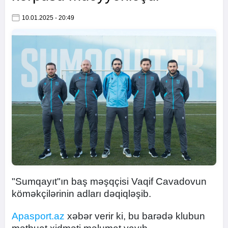
10.01.2025 - 20:49
"Sumqayıt"ın baş məşqçisi Vaqif Cavadovun
köməkçilərinin adları dəqiqləşib.
Apasport.az
xəbər verir ki, bu barədə klubun