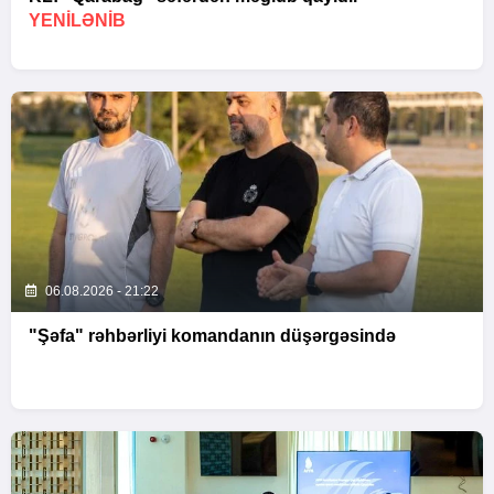
YENİLƏNİB
06.08.2026 - 21:22
"Şəfa" rəhbərliyi komandanın düşərgəsində