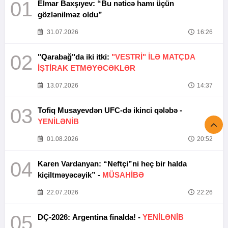
01
Elmar Baxşıyev: “Bu nəticə hamı üçün
gözlənilməz oldu”
31.07.2026
16:26
02
"Qarabağ"da iki itki:
"VESTRİ" İLƏ MATÇDA
İŞTİRAK ETMƏYƏCƏKLƏR
13.07.2026
14:37
03
Tofiq Musayevdən UFC-də ikinci qələbə -
YENİLƏNİB
01.08.2026
20:52
04
Karen Vardanyan: “Neftçi”ni heç bir halda
kiçiltməyəcəyik” -
MÜSAHİBƏ
22.07.2026
22:26
05
DÇ-2026: Argentina finalda! -
YENİLƏNİB