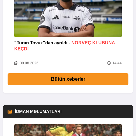
“Turan Tovuz”dan ayrıldı -
NORVEÇ KLUBUNA
B
KEÇDİ
R
33
09.08.2026
14:44
Bütün xəbərlər
İDMAN MƏLUMATLARI