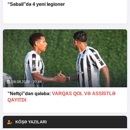
“Səbail”də 4 yeni legioner
08.08.2026 - 20:44
“Neftçi”dən qələbə:
VARQAS QOL VƏ ASSİSTLƏ
QAYITDI
KÖŞƏ YAZILARI