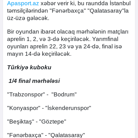
Apasport.az
xəbər verir ki, bu raundda İstanbul
təmsilçilərindən "Fənərbaxça" "Qalatasaray"la
üz-üzə gələcək.
Bir oyundan ibarət olacaq mərhələnin matçları
aprelin 1, 2, və 3-də keçiriləcək. Yarımfinal
oyunları aprelin 22, 23 və ya 24-də, final isə
mayın 14-də keçiriləcək.
Türkiyə kuboku
1/4 final mərhələsi
"Trabzonspor" - "Bodrum"
"Konyaspor" - "İskenderunspor"
"Beşiktaş" - "Göztepe"
"Fənərbaxça" - "Qalatasaray"