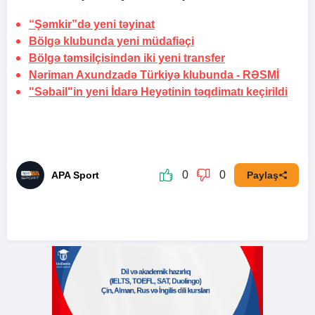
“Şəmkir”də yeni təyinat
Bölgə klubunda yeni müdafiəçi
Bölgə təmsilçisindən iki yeni transfer
Nəriman Axundzadə Türkiyə klubunda -
RƏSMİ
"Səbail"in yeni İdarə Heyətinin təqdimatı keçirildi
0
0
APA Sport
Paylaş