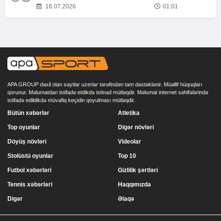
16.07.2026
01:01
APA GROUP daxil olan saytlar uzerlər tərəfindən tam dəstəklənir. Müəllif hüquqları
qorunur. Məlumatdan istifadə etdikdə istinad mütləqdir. Məlumat internet səhifələrində
istifadə edildikdə müvafiq keçidin qoyulması mütləqdir.
Bütün xəbərlər
Atletika
Top oyunlar
Digər növləri
Döyüş növləri
Videolar
Stolüstü oyunlar
Top 10
Futbol xəbərləri
Gizlilik şərtləri
Tennis xəbərləri
Haqqımızda
Digər
Əlaqə