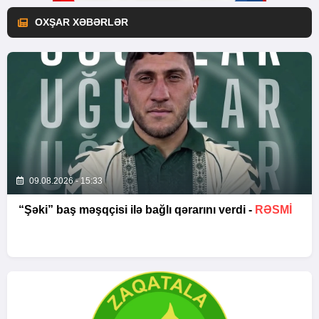
OXŞAR XƏBƏRLƏR
09.08.2026 - 15:33
“Şəki” baş məşqçisi ilə bağlı qərarını verdi -
RƏSMİ