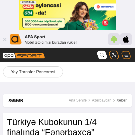
APA Sport
Mobil tətbiqimizi buradan yüklə!
Yay Transfer Pəncərəsi
XƏBƏR
Ana Səhifə
Azərbaycan
Xəbər
Türkiyə Kubokunun 1/4
finalında “Fənərbaxça”