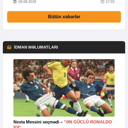
47
06.08.2026
17:33
Bütün xəbərlər
İDMAN MƏLUMATLARI
Nesta Messini seçmədi –
“ƏN GÜCLÜ RONALDO
“
IDI”
V