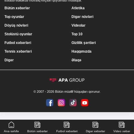
istifadə edildikdə müvafiq keçidin qoyulması mütləqdir.
Bütün xəbərlər
Atletika
Top oyunlar
Digər növləri
Döyüş növləri
Videolar
Stolüstü oyunlar
Top 10
Futbol xəbərləri
Gizlilik şərtləri
Tennis xəbərləri
Haqqımızda
Digər
Əlaqə
© 2007 - 2026 Bütün müəllif hüquqları qorunur.
Ana səhifə
Bütün xəbərlər
Futbol xəbərləri
Digər xəbərlər
Video xəbər