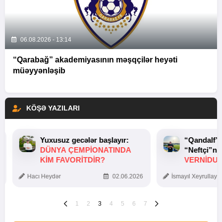
06.08.2026 - 13:14
“Qarabağ” akademiyasının məşqçilər heyəti
müəyyənləşib
KÖŞƏ YAZILARI
Yuxusuz gecələr başlayır:
“Qandalf”
DÜNYA ÇEMPIONATINDA
“Neftçi”ni
KIM FAVORITDIR?
VERNİDUB
TOXUNUŞ
Hacı Heydər
02.06.2026
İsmayıl Xeyrullaye
1
2
3
4
5
6
7