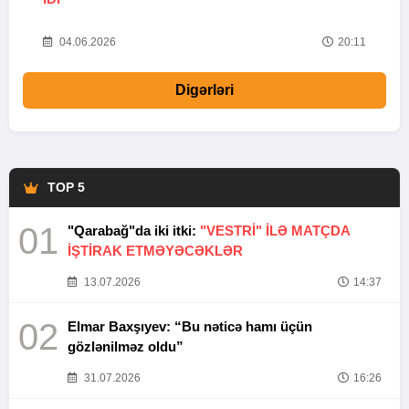
20
04.06.2026
20:11
Digərləri
TOP 5
01
"Qarabağ"da iki itki:
"VESTRİ" İLƏ MATÇDA
İŞTİRAK ETMƏYƏCƏKLƏR
13.07.2026
14:37
02
Elmar Baxşıyev: “Bu nəticə hamı üçün
gözlənilməz oldu”
31.07.2026
16:26