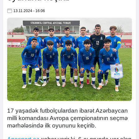
13.11.2024 - 16:06
17 yaşadək futbolçulardan ibarət Azərbaycan
milli komandası Avropa çempionatının seçmə
mərhələsində ilk oyununu keçirib.