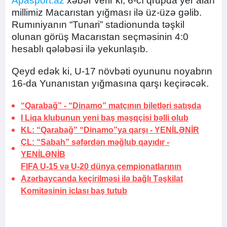
Apasport.az
xəbər verir ki, 6-cı qrupda yer alan
millimiz Macarıstan yığması ilə üz-üzə gəlib.
Rumıniyanın “Tunari” stadionunda təşkil
olunan görüş Macarıstan seçməsinin 4:0
hesablı qələbəsi ilə yekunlaşıb.
Qeyd edək ki, U-17 növbəti oyununu noyabrın
16-da Yunanıstan yığmasına qarşı keçirəcək.
“Qarabağ” - “Dinamo” matçının biletləri satışda
I Liqa klubunun yeni baş məşqçisi bəlli olub
KL: “Qarabağ” “Dinamo”ya qarşı -
YENİLƏNİR
ÇL: “Sabah” səfərdən məğlub qayıdır -
YENİLƏNİB
FIFA U-15 və U-20 dünya çempionatlarının
Azərbaycanda keçirilməsi ilə bağlı Təşkilat
Komitəsinin iclası baş tutub