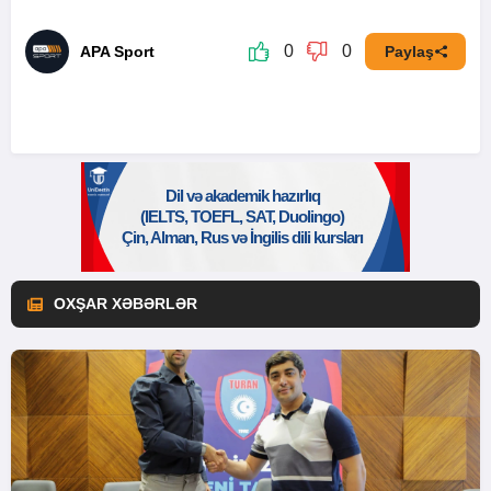
0
0
APA Sport
Paylaş
OXŞAR XƏBƏRLƏR