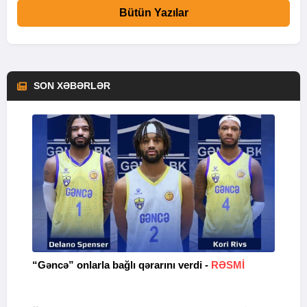
Bütün Yazılar
SON XƏBƏRLƏR
“Gəncə” onlarla bağlı qərarını verdi -
RƏSMİ
M