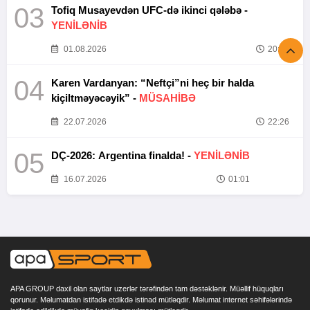
03
Tofiq Musayevdən UFC-də ikinci qələbə -
YENİLƏNİB
01.08.2026
20:52
04
Karen Vardanyan: “Neftçi”ni heç bir halda
kiçiltməyəcəyik” -
MÜSAHİBƏ
22.07.2026
22:26
05
DÇ-2026: Argentina finalda! -
YENİLƏNİB
16.07.2026
01:01
APA GROUP daxil olan saytlar uzerlər tərəfindən tam dəstəklənir. Müəllif hüquqları
qorunur. Məlumatdan istifadə etdikdə istinad mütləqdir. Məlumat internet səhifələrində