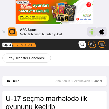
APA Sport
Mobil tətbiqimizi buradan yüklə!
Yay Transfer Pəncərəsi
XƏBƏR
Ana Səhifə
Azərbaycan
Xəbər
U-17 seçmə mərhələdə ilk
oyununu keçirib