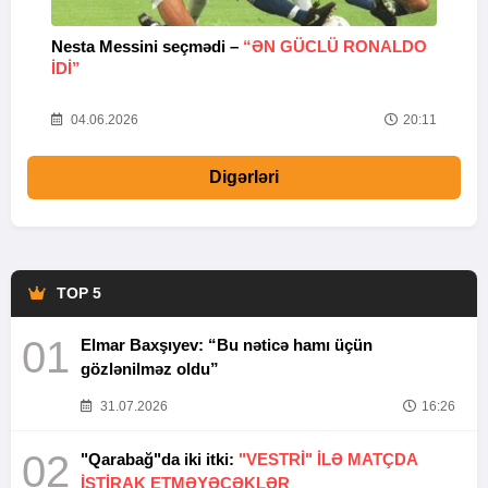
Nesta Messini seçmədi –
“ƏN GÜCLÜ RONALDO
“
IDI”
V
20
04.06.2026
20:11
Digərləri
TOP 5
01
Elmar Baxşıyev: “Bu nəticə hamı üçün
gözlənilməz oldu”
31.07.2026
16:26
02
"Qarabağ"da iki itki:
"VESTRİ" İLƏ MATÇDA
İŞTİRAK ETMƏYƏCƏKLƏR