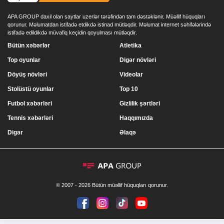
APA GROUP daxil olan saytlar uzerlər tərəfindən tam dəstəklənir. Müəllif hüquqları
qorunur. Məlumatdan istifadə etdikdə istinad mütləqdir. Məlumat internet səhifələrində
istifadə edildikdə müvafiq keçidin qoyulması mütləqdir.
Bütün xəbərlər
Atletika
Top oyunlar
Digər növləri
Döyüş növləri
Videolar
Stolüstü oyunlar
Top 10
Futbol xəbərləri
Gizlilik şərtləri
Tennis xəbərləri
Haqqımızda
Digər
Əlaqə
© 2007 - 2026 Bütün müəllif hüquqları qorunur.