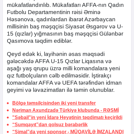
mükafatlandırılıb. Mükafatları AFFA-nın Qadın
Futbolu Departamentinin rəisi Əminə
Həsənova, qadınlardan ibarət Azərbaycan
millisinin baş məşqçisi Siyasət Əsgərov və U-
15 (qızlar) yığmasının baş məşqçisi Gülənbər
Qasımova təqdim ediblər.
Qeyd edək ki, layihənin əsas məqsədi
gələcəkdə AFFA U-15 Qızlar Liqasına və
aşağı yaş qrupu üzrə milli komandalara yeni
qız futbolçuların cəlb edilməsidir. İştirakçı
komandalar AFFA və UEFA tərəfindən idman
geyimi və ləvazimatları ilə təmin olunublar.
Bölgə təmsilçisindən iki yeni transfer
Nəriman Axundzadə Türkiyə klubunda -
RƏSMİ
"Səbail"in yeni İdarə Heyətinin təqdimatı keçirildi
“Sumqayıt”dan qolsuz bərabərlik
“Şimal”da yeni sponsor -
MÜQAVİLƏ İMZALANDI