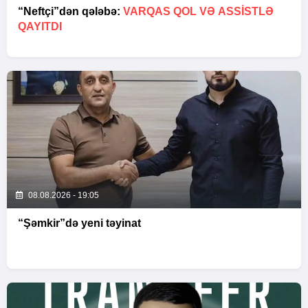
“Neftçi”dən qələbə:
VARQAS QOL VƏ ASSİSTLƏ
QAYITDI
08.08.2026 - 19:05
“Şəmkir”də yeni təyinat