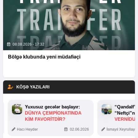
08.08.2026 - 17:32
Bölgə klubunda yeni müdafiəçi
KÖŞƏ YAZILARI
Yuxusuz gecələr başlayır:
“Qandalf”
DÜNYA ÇEMPIONATINDA
“Neftçi”ni
KIM FAVORITDIR?
VERNİDUB
TOXUNUŞ
Hacı Heydər
02.06.2026
İsmayıl Xeyrullaye