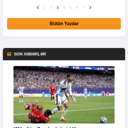
1
2
3
4
5
6
7
Bütün Yazılar
SON XƏBƏRLƏR