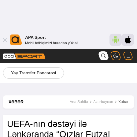
APA Sport
Mobil tətbiqimizi buradan yüklə!
Yay Transfer Pəncərəsi
XƏBƏR
Ana Səhifə
Azərbaycan
Xəbər
UEFA-nın dəstəyi ilə
Lənkəranda “Qızlar Futzal