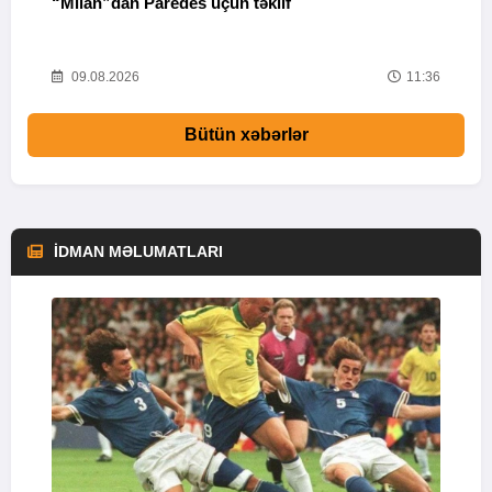
“Milan”dan Paredes üçün təklif
M
53
09.08.2026
11:36
Bütün xəbərlər
İDMAN MƏLUMATLARI