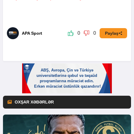
0
0
APA Sport
Paylaş
OXŞAR XƏBƏRLƏR