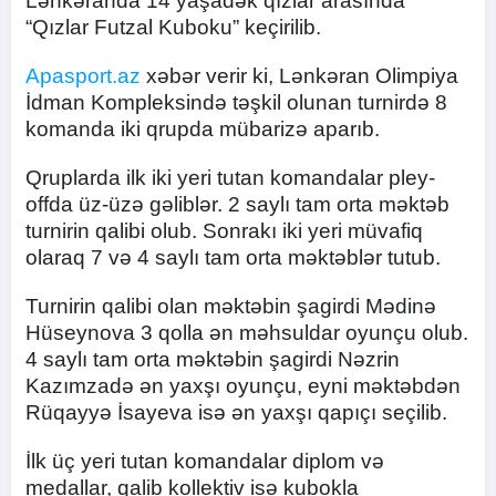
Lənkəranda 14 yaşadək qızlar arasında
“Qızlar Futzal Kuboku” keçirilib.
Apasport.az
xəbər verir ki, Lənkəran Olimpiya
İdman Kompleksində təşkil olunan turnirdə 8
komanda iki qrupda mübarizə aparıb.
Qruplarda ilk iki yeri tutan komandalar pley-
offda üz-üzə gəliblər. 2 saylı tam orta məktəb
turnirin qalibi olub. Sonrakı iki yeri müvafiq
olaraq 7 və 4 saylı tam orta məktəblər tutub.
Turnirin qalibi olan məktəbin şagirdi Mədinə
Hüseynova 3 qolla ən məhsuldar oyunçu olub.
4 saylı tam orta məktəbin şagirdi Nəzrin
Kazımzadə ən yaxşı oyunçu, eyni məktəbdən
Rüqayyə İsayeva isə ən yaxşı qapıçı seçilib.
İlk üç yeri tutan komandalar diplom və
medallar, qalib kollektiv isə kubokla