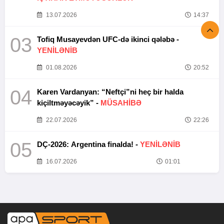
13.07.2026
14:37
03
Tofiq Musayevdən UFC-də ikinci qələbə -
YENİLƏNİB
01.08.2026
20:52
04
Karen Vardanyan: “Neftçi”ni heç bir halda
kiçiltməyəcəyik” -
MÜSAHİBƏ
22.07.2026
22:26
05
DÇ-2026: Argentina finalda! -
YENİLƏNİB
16.07.2026
01:01