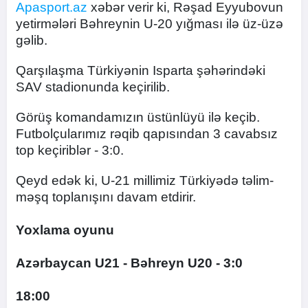
Apasport.az
xəbər verir ki, Rəşad Eyyubovun
yetirmələri Bəhreynin U-20 yığması ilə üz-üzə
gəlib.
Qarşılaşma Türkiyənin Isparta şəhərindəki
SAV stadionunda keçirilib.
Görüş komandamızın üstünlüyü ilə keçib.
Futbolçularımız rəqib qapısından 3 cavabsız
top keçiriblər - 3:0.
Qeyd edək ki, U-21 millimiz Türkiyədə təlim-
məşq toplanışını davam etdirir.
Yoxlama oyunu
Azərbaycan U21 - Bəhreyn U20 - 3:0
18:00