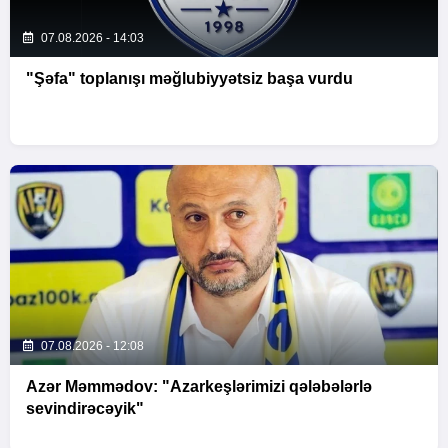
07.08.2026 - 14:03
"Şəfa" toplanışı məğlubiyyətsiz başa vurdu
07.08.2026 - 12:08
Azər Məmmədov: "Azarkeşlərimizi qələbələrlə
sevindirəcəyik"