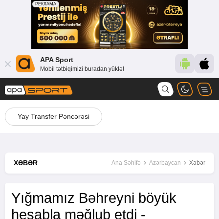
APA Sport
Mobil tətbiqimizi buradan yüklə!
Yay Transfer Pəncərəsi
XƏBƏR
Ana Səhifə
Azərbaycan
Xəbər
Yığmamız Bəhreyni böyük
hesabla məğlub etdi -