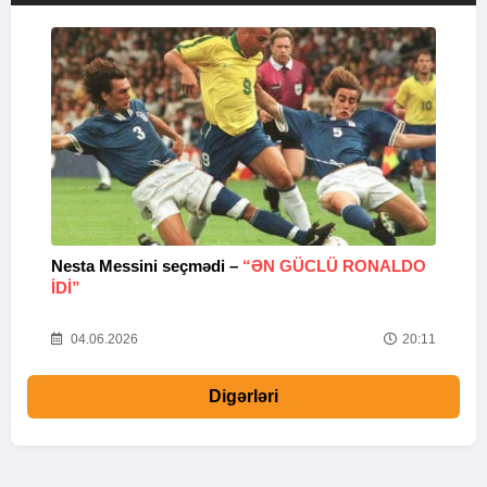
Nesta Messini seçmədi –
“ƏN GÜCLÜ RONALDO
“
IDI”
V
20
04.06.2026
20:11
Digərləri