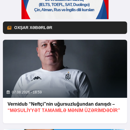
OXŞAR XƏBƏRLƏR
07.08.2026 - 18:59
Vernidub “Neftçi”nin uğursuzluğundan danışdı –
“MƏSULIYYƏT TAMAMILƏ MƏNIM ÜZƏRIMDƏDIR”