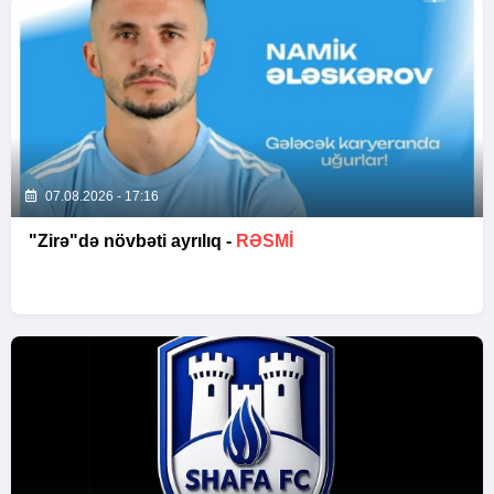
07.08.2026 - 17:16
"Zirə"də növbəti ayrılıq -
RƏSMİ