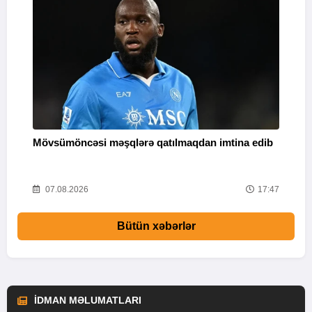
Mövsümöncəsi məşqlərə qatılmaqdan imtina edib
"
11
07.08.2026
17:47
Bütün xəbərlər
İDMAN MƏLUMATLARI