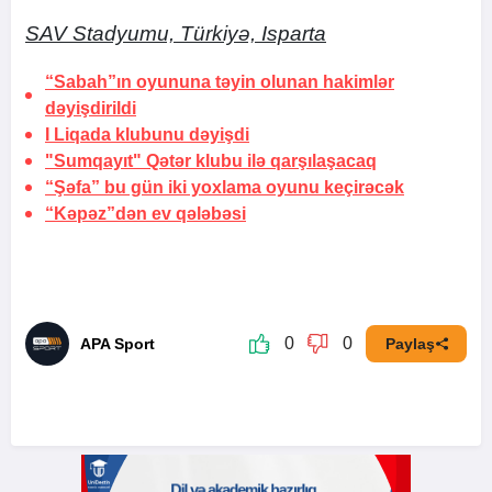
SAV Stadyumu, Türkiyə, Isparta
“Sabah”ın oyununa təyin olunan hakimlər
dəyişdirildi
I Liqada klubunu dəyişdi
"Sumqayıt" Qətər klubu ilə qarşılaşacaq
“Şəfa” bu gün iki yoxlama oyunu keçirəcək
“Kəpəz”dən ev qələbəsi
0
0
APA Sport
Paylaş