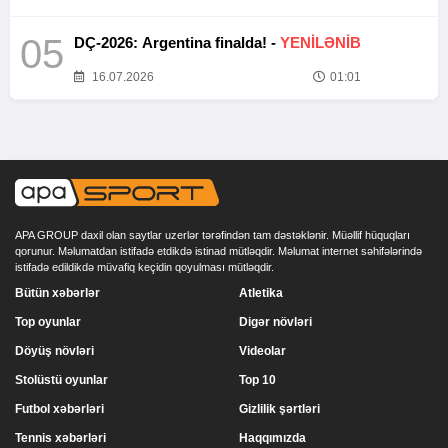
05
DÇ-2026: Argentina finalda! -
YENİLƏNİB
16.07.2026
01:01
APA GROUP daxil olan saytlar uzerlər tərəfindən tam dəstəklənir. Müəllif hüquqları
qorunur. Məlumatdan istifadə etdikdə istinad mütləqdir. Məlumat internet səhifələrində
istifadə edildikdə müvafiq keçidin qoyulması mütləqdir.
Bütün xəbərlər
Atletika
Top oyunlar
Digər növləri
Döyüş növləri
Videolar
Stolüstü oyunlar
Top 10
Futbol xəbərləri
Gizlilik şərtləri
Tennis xəbərləri
Haqqımızda