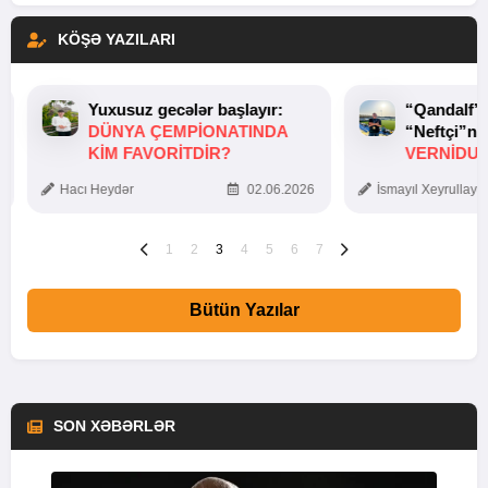
KÖŞƏ YAZILARI
Yuxusuz gecələr başlayır:
“Qandalf”
DÜNYA ÇEMPIONATINDA
“Neftçi”ni
KIM FAVORITDIR?
VERNİDUB
TOXUNUŞ
Hacı Heydər
02.06.2026
İsmayıl Xeyrullaye
1
2
3
4
5
6
7
Bütün Yazılar
SON XƏBƏRLƏR