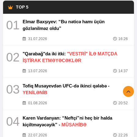
TOP 5
01
Elmar Baxşıyev: “Bu nəticə hamı üçün
gözlənilməz oldu”
31.07.2026
16:26
02
"Qarabağ"da iki itki:
"VESTRİ" İLƏ MATÇDA
İŞTİRAK ETMƏYƏCƏKLƏR
13.07.2026
14:37
03
Tofiq Musayevdən UFC-də ikinci qələbə -
YENİLƏNİB
01.08.2026
20:52
04
Karen Vardanyan: “Neftçi”ni heç bir halda
kiçiltməyəcəyik” -
MÜSAHİBƏ
22.07.2026
22:26