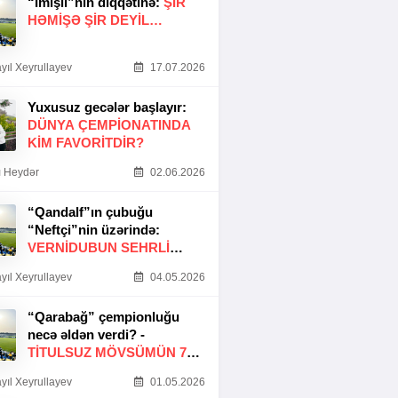
“İmişli”nin diqqətinə:
ŞIR
HƏMIŞƏ ŞIR DEYIL…
yıl Xeyrullayev
17.07.2026
Yuxusuz gecələr başlayır:
DÜNYA ÇEMPIONATINDA
KIM FAVORITDIR?
 Heydər
02.06.2026
“Qandalf”ın çubuğu
“Neftçi”nin üzərində:
VERNİDUBUN SEHRLİ
TOXUNUŞU
yıl Xeyrullayev
04.05.2026
“Qarabağ” çempionluğu
necə əldən verdi? -
TITULSUZ MÖVSÜMÜN 7
SƏBƏBI
yıl Xeyrullayev
01.05.2026