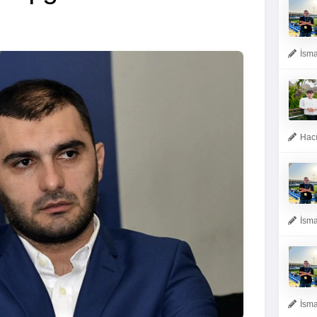
İsma
Hacı
İsma
İsma