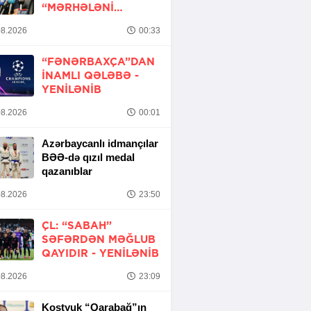
“MƏRHƏLƏNI
KEÇMƏK ŞANSIMIZ
8.2026
00:33
VAR”
“FƏNƏRBAXÇA”DAN
INAMLI QƏLƏBƏ -
YENİLƏNİB
8.2026
00:01
Azərbaycanlı idmançılar
BƏƏ-də qızıl medal
qazanıblar
8.2026
23:50
ÇL: “SABAH”
SƏFƏRDƏN MƏĞLUB
QAYIDIR -
YENİLƏNİB
8.2026
23:09
Kostyuk “Qarabağ”ın