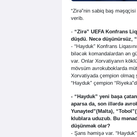
“Zirə”nin sabiq baş məşqçis
verib.
-
“Zirə” UEFA Konfrans Liq
düşdü. Necə düşünürsüz, “
- “Hayduk” Konfrans Liqasının
biləcək komandalardan ən gü
var. Onlar Xorvatiyanın köklü
mövsüm avrokuboklarda mütə
Xorvatiyada çempion olmaq şa
“Hayduk” çempion “Riyeka”da
- “Hayduk” yeni başa çat
aparsa da, son illərdə avro
Yunayted”(Malta), “Tobol”
klublara uduzub. Bu mənada
düşünmək olar?
- Şans həmişə var. “Hayduk”