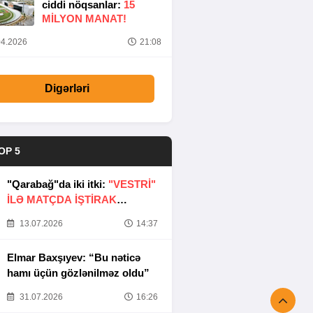
ciddi nöqsanlar:
15
MILYON MANAT!
4.2026
21:08
Digərləri
OP 5
"Qarabağ"da iki itki:
"VESTRİ"
İLƏ MATÇDA İŞTİRAK
ETMƏYƏCƏKLƏR
13.07.2026
14:37
Elmar Baxşıyev: “Bu nəticə
hamı üçün gözlənilməz oldu”
31.07.2026
16:26