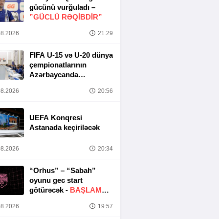
gücünü vurğuladı –
”GÜCLÜ RƏQİBDİR”
8.2026
21:29
FIFA U-15 və U-20 dünya
çempionatlarının
Azərbaycanda
keçirilməsi ilə bağlı
8.2026
20:56
Təşkilat Komitəsinin
iclası baş tutub
UEFA Konqresi
Astanada keçiriləcək
8.2026
20:34
“Orhus” – “Sabah”
oyunu gec start
götürəcək -
BAŞLAMA
SAATI DƏYIŞDIRILDI
8.2026
19:57