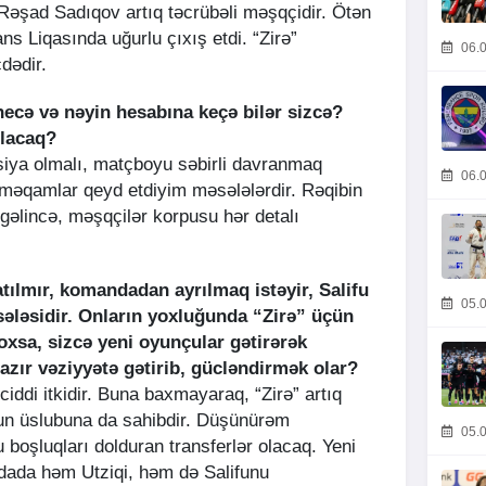
 Rəşad Sadıqov artıq təcrübəli məşqçidir. Ötən
Liqasında uğurlu çıxış etdi. “Zirə”
06.0
dədir.
ecə və nəyin hesabına keçə bilər sizcə?
olacaq?
siya olmalı, matçboyu səbirli davranmaq
06.0
 məqamlar qeyd etdiyim məsələlərdir. Rəqibin
gəlincə, məşqçilər korpusu hər detalı
tılmır, komandadan ayrılmaq istəyir, Salifu
05.0
sələsidir. Onların yoxluğunda “Zirə” üçün
xsa, sizcə yeni oyunçular gətirərək
ır vəziyyətə gətirib, gücləndirmək olar?
 ciddi itkidir. Buna baxmayaraq, “Zirə” artıq
un üslubuna da sahibdir. Düşünürəm
05.0
 boşluqları dolduran transferlər olacaq. Yeni
dada həm Utziqi, həm də Salifunu