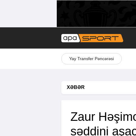
Yay Transfer Pəncərəsi
XƏBƏR
Zaur Həşimo
səddini aşa