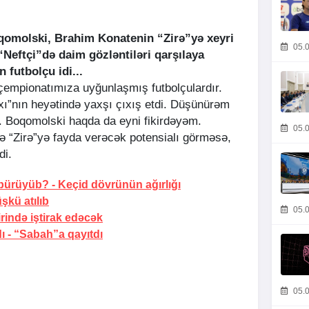
oqomolski, Brahim Konatenin “Zirə”yə xeyri
05.0
eftçi”də daim gözləntiləri qarşılaya
 futbolçu idi...
çempionatımıza uyğunlaşmış futbolçulardır.
”nın heyətində yaxşı çıxış etdi. Düşünürəm
aq. Boqomolski haqda da eyni fikirdəyəm.
05.0
“Zirə”yə fayda verəcək potensialı görməsə,
di.
 bürüyüb? -
Keçid dövrünün ağırlığı
şkü atılıb
05.0
irində iştirak edəcək
ı -
“Sabah”a qayıtdı
05.0