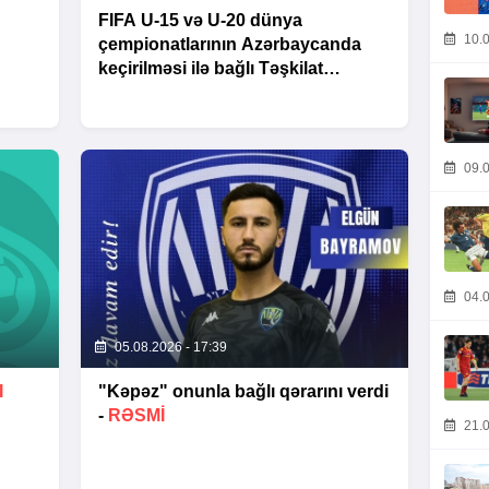
FIFA U-15 və U-20 dünya
10.0
çempionatlarının Azərbaycanda
keçirilməsi ilə bağlı Təşkilat
Komitəsinin iclası baş tutub
09.0
04.0
05.08.2026 - 17:39
I
"Kəpəz" onunla bağlı qərarını verdi
-
RƏSMİ
21.0