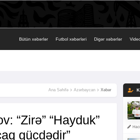
Bütün xəbərlər
Futbol xəbərləri
Digər xəbərlər
Video
Ana Səhifə
Azərbaycan
Xəbər
K
v: “Zirə” “Hayduk”
Hacı
caq gücdədir”