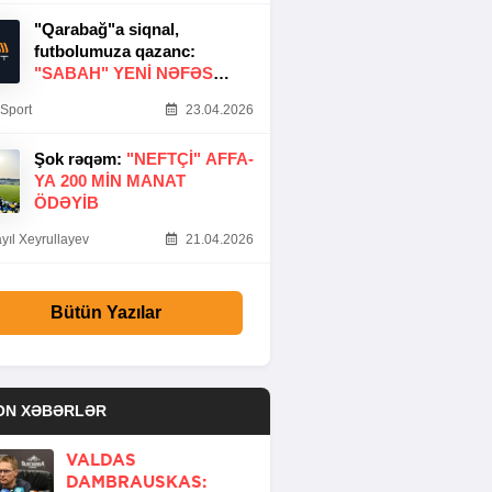
"Qarabağ"a siqnal,
futbolumuza qazanc:
"SABAH" YENI NƏFƏS
GƏTIRDI
Sport
23.04.2026
Şok rəqəm:
"NEFTÇI" AFFA-
YA 200 MIN MANAT
ÖDƏYIB
yıl Xeyrullayev
21.04.2026
Bütün Yazılar
ON XƏBƏRLƏR
VALDAS
DAMBRAUSKAS: