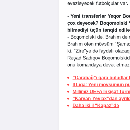
əvəzləyəcək futbolçular var.
-
Yeni transferlər Yeqor B
çox dəyəcək? Boqomolski “N
bilmədiyi üçün tənqid edilən
- Boqomolski də, Brahim də 
Brahim ötən mövsüm “Şamaxı
ki, “Zirə”yə də faydalı olac
Rəşad Sadıqov Boqomolskidə 
onu komandaya dəvət etməz
“Qarabağ”ı qara buludlar
II Liqa: Yeni mövsümün pü
Millimiz UEFA İnkişaf Turn
“Karvan-Yevlax”dan ayrıld
Daha iki il “Kəpəz”də