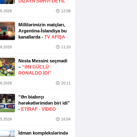
DIZAYN SƏHVI DEYIL
6.2026
12:08
Millilərimizin matçları,
Argentina-İslandiya bu
kanallarda -
TV AFİŞA
6.2026
11:20
Nesta Messini seçmədi
–
“ƏN GÜCLÜ
RONALDO IDI”
6.2026
20:11
“Ən biabırçı
hərəkətlərimdən biri idi”
-
ETIRAF -
VİDEO
5.2026
16:04
İdman komplekslərində