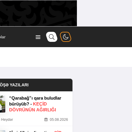
lar
ÖŞƏ YAZILARI
“Qarabağ”ı qara buludlar
bürüyüb? -
KEÇID
DÖVRÜNÜN AĞIRLIĞI
 Heydər
05.08.2026