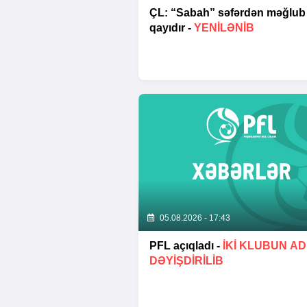
ÇL: “Sabah” səfərdən məğlub
qayıdır -
YENİLƏNİB
05.08.2026 - 17:43
PFL açıqladı -
İKİ KLUBUN AD
DƏYİŞDİRİLİB