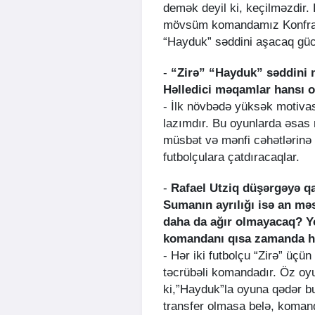
demək deyil ki, keçilməzdir.
mövsüm komandamız Konfrans 
“Hayduk” səddini aşacaq güc
-
“Zirə” “Hayduk” səddini n
Həlledici məqamlar hansı 
- İlk növbədə yüksək motiva
lazımdır. Bu oyunlarda əsas
müsbət və mənfi cəhətlərinə 
futbolçulara çatdıracaqlar.
-
Rafael Utziq düşərgəyə qa
Sumanın ayrılığı isə an mə
daha da ağır olmayacaq? Yo
komandanı qısa zamanda haz
- Hər iki futbolçu “Zirə” üçün
təcrübəli komandadır. Öz oy
ki,”Hayduk”la oyuna qədər bu
transfer olmasa belə, koman