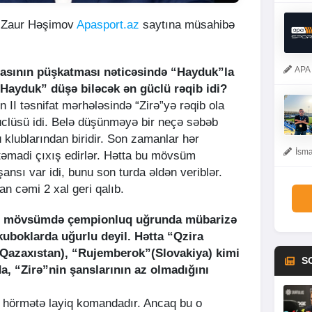
i Zaur Həşimov
Apasport.az
saytına müsahibə
APA 
asının püşkatması nəticəsində “Hayduk”la
Hayduk” düşə biləcək ən güclü rəqib idi?
 II təsnifat mərhələsində “Zirə”yə rəqib ola
clüsü idi. Belə düşünməyə bir neçə səbəb
 klublarından biridir. Son zamanlar hər
İsma
madi çıxış edirlər. Hətta bu mövsüm
nsı var idi, bunu son turda əldən veriblər.
n cəmi 2 xal geri qalıb.
an mövsümdə çempionluq uğrunda mübarizə
kuboklarda uğurlu deyil. Hətta “Qzira
(Qazaxıstan), “Rujemberok”(Slovakiya) kimi
S
, “Zirə”nin şanslarının az olmadığını
 hörmətə layiq komandadır. Ancaq bu o