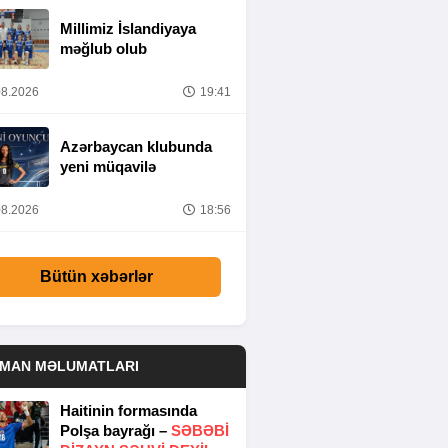
Millimiz İslandiyaya
məğlub olub
8.2026
19:41
Azərbaycan klubunda
yeni müqavilə
8.2026
18:56
Bütün xəbərlər
DMAN MƏLUMATLARI
Haitinin formasında
Polşa bayrağı –
SƏBƏBI