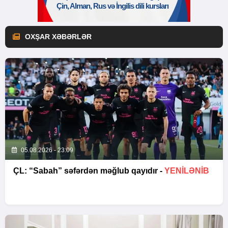
OXŞAR XƏBƏRLƏR
05.08.2026 - 23:09
ÇL: “Sabah” səfərdən məğlub qayıdır -
YENİLƏNİB