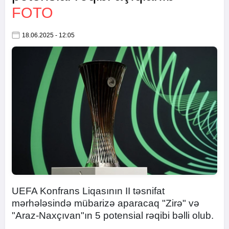
FOTO
18.06.2025 - 12:05
UEFA Konfrans Liqasının II təsnifat
mərhələsində mübarizə aparacaq "Zirə" və
"Araz-Naxçıvan"ın 5 potensial rəqibi bəlli olub.