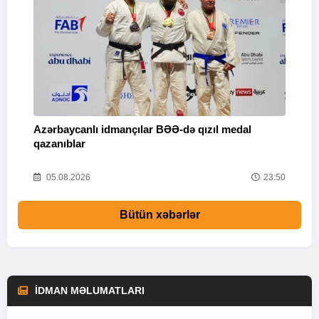
Azərbaycanlı idmançılar BƏƏ-də qızıl medal
Ç
qazanıblar
Y
01
05.08.2026
23:50
Bütün xəbərlər
İDMAN MƏLUMATLARI