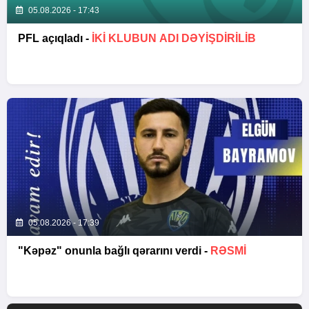
05.08.2026 - 17:43
PFL açıqladı -
İKİ KLUBUN ADI DƏYİŞDİRİLİB
05.08.2026 - 17:39
"Kəpəz" onunla bağlı qərarını verdi -
RƏSMİ