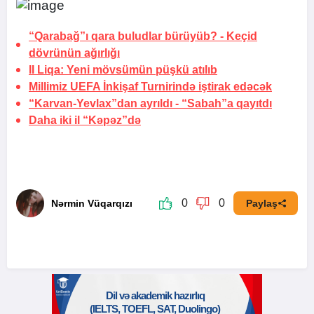
“Qarabağ”ı qara buludlar bürüyüb? -
Keçid
dövrünün ağırlığı
II Liqa: Yeni mövsümün püşkü atılıb
Millimiz UEFA İnkişaf Turnirində iştirak edəcək
“Karvan-Yevlax”dan ayrıldı -
“Sabah”a qayıtdı
Daha iki il “Kəpəz”də
0
0
Nərmin Vüqarqızı
Paylaş