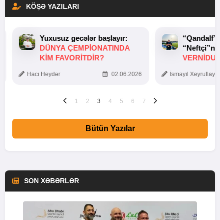
KÖŞƏ YAZILARI
Yuxusuz gecələr başlayır:
“Qandalf”
DÜNYA ÇEMPIONATINDA
“Neftçi”ni
KIM FAVORITDIR?
VERNİDUB
TOXUNUŞ
Hacı Heydər
02.06.2026
İsmayıl Xeyrullaye
1
2
3
4
5
6
7
Bütün Yazılar
SON XƏBƏRLƏR