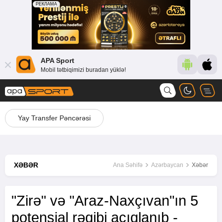
APA Sport
Mobil tətbiqimizi buradan yüklə!
Yay Transfer Pəncərəsi
XƏBƏR
Ana Səhifə
Azərbaycan
Xəbər
"Zirə" və "Araz-Naxçıvan"ın 5
potensial rəqibi açıqlanıb -