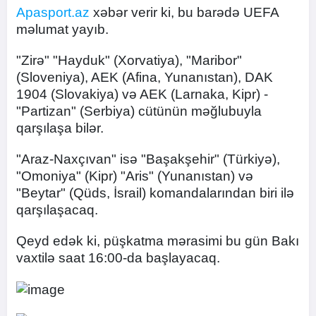
Apasport.az
xəbər verir ki, bu barədə UEFA
məlumat yayıb.
"Zirə" "Hayduk" (Xorvatiya), "Maribor"
(Sloveniya), AEK (Afina, Yunanıstan), DAK
1904 (Slovakiya) və AEK (Larnaka, Kipr) -
"Partizan" (Serbiya) cütünün məğlubuyla
qarşılaşa bilər.
"Araz-Naxçıvan" isə "Başakşehir" (Türkiyə),
"Omoniya" (Kipr) "Aris" (Yunanıstan) və
"Beytar" (Qüds, İsrail) komandalarından biri ilə
qarşılaşacaq.
Qeyd edək ki, püşkatma mərasimi bu gün Bakı
vaxtilə saat 16:00-da başlayacaq.