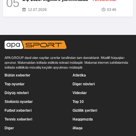
05
12.07.2026
03:46
APA GROUP daxil olan saytlar uzerlər tərəfindən tam dəstəklənir. Müəllif hüquqları
qorunur. Məlumatdan istifadə etdikdə istinad mütləqdir. Məlumat internet səhifələrində
istifadə edildikdə müvafiq keçidin qoyulması mütləqdir.
Bütün xəbərlər
Atletika
Top oyunlar
Digər növləri
Döyüş növləri
Videolar
Stolüstü oyunlar
Top 10
Futbol xəbərləri
Gizlilik şərtləri
Tennis xəbərləri
Haqqımızda
Digər
Əlaqə