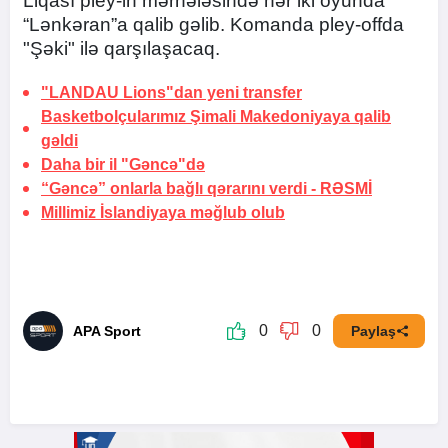
Liqası pley-in mərhələsində hər iki oyunda
“Lənkəran”a qalib gəlib. Komanda pley-offda
"Şəki" ilə qarşılaşacaq.
"LANDAU Lions"dan yeni transfer
Basketbolçularımız Şimali Makedoniyaya qalib
gəldi
Daha bir il "Gəncə"də
“Gəncə” onlarla bağlı qərarını verdi -
RƏSMİ
Millimiz İslandiyaya məğlub olub
0
0
APA Sport
Paylaş