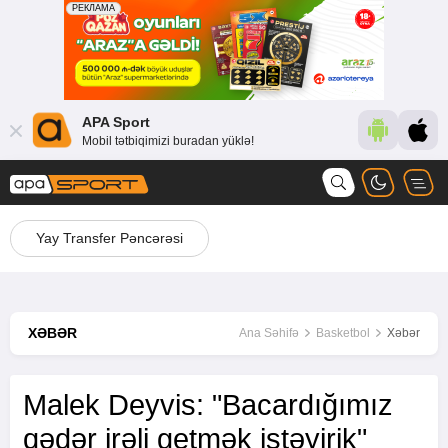
APA Sport
Mobil tətbiqimizi buradan yüklə!
Yay Transfer Pəncərəsi
XƏBƏR
Ana Səhifə
Basketbol
Xəbər
Malek Deyvis: "Bacardığımız
qədər irəli getmək istəyirik"