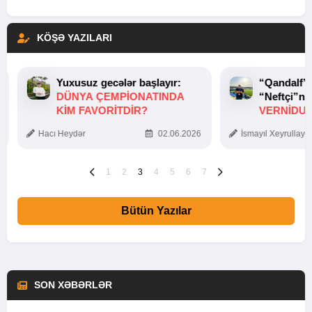
KÖŞƏ YAZILARI
Yuxusuz gecələr başlayır:
“Qandalf”
DÜNYA ÇEMPIONATINDA
“Neftçi”ni
KIM FAVORITDIR?
VERNİDUB
TOXUNUŞ
Hacı Heydər
02.06.2026
İsmayıl Xeyrullaye
1
2
3
4
5
6
7
Bütün Yazılar
SON XƏBƏRLƏR