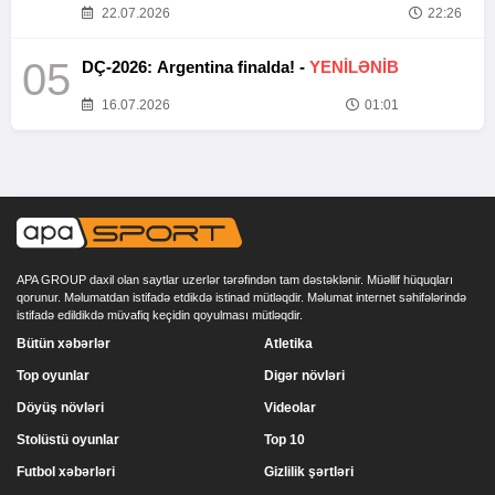
22.07.2026
22:26
05
DÇ-2026: Argentina finalda! -
YENİLƏNİB
16.07.2026
01:01
APA GROUP daxil olan saytlar uzerlər tərəfindən tam dəstəklənir. Müəllif hüquqları
qorunur. Məlumatdan istifadə etdikdə istinad mütləqdir. Məlumat internet səhifələrində
istifadə edildikdə müvafiq keçidin qoyulması mütləqdir.
Bütün xəbərlər
Atletika
Top oyunlar
Digər növləri
Döyüş növləri
Videolar
Stolüstü oyunlar
Top 10
Futbol xəbərləri
Gizlilik şərtləri