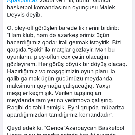
Apasport.az
xəbər verir ki, bunu "Gəncə"
basketbol komandasının oyunçusu Malek
Deyvis deyib.
O, pley-off görüşləri barədə fikirlərini bildirib:
“Həm klub, həm də azarkeşlərimiz üçün
bacardığımız qədər irəli getmək istəyirik. Bizi
qarşıda “Şəki” ilə matçlar gözləyir. Mən bu
oyunların, pley-offun çox çətin olacağını
gözləyirəm. Hər görüş böyük bir döyüş olacaq.
Hazırlığımız və məşqçimizin oyun planı ilə
qalib gəlmək üçün gücümüzü meydanda
maksimum qoymağa çalışacağıq. Yaxşı
məşqlər keçmişik. Verilən tapşırıqları
meydanda tam yerinə yetirməyə çalışırıq.
Rəqibi də təhlil etmişik. Eyni qrupda mübarizə
apardığımızdan tanıdığımız komandadır”.
Qeyd edək ki, “Gəncə”Azərbaycan Basketbol