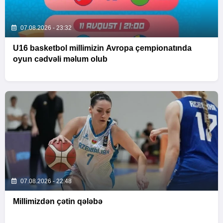
07.08.2026 - 23:32
U16 basketbol millimizin Avropa çempionatında
oyun cədvəli məlum olub
07.08.2026 - 22:48
Millimizdən çətin qələbə