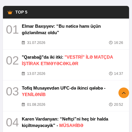
TOP 5
01
Elmar Baxşıyev: “Bu nəticə hamı üçün
gözlənilməz oldu”
31.07.2026
16:26
02
"Qarabağ"da iki itki:
"VESTRİ" İLƏ MATÇDA
İŞTİRAK ETMƏYƏCƏKLƏR
13.07.2026
14:37
03
Tofiq Musayevdən UFC-də ikinci qələbə -
YENİLƏNİB
01.08.2026
20:52
04
Karen Vardanyan: “Neftçi”ni heç bir halda
kiçiltməyəcəyik” -
MÜSAHİBƏ