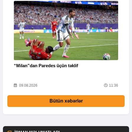
“Milan”dan Paredes üçün təklif
M
53
09.08.2026
11:36
Bütün xəbərlər