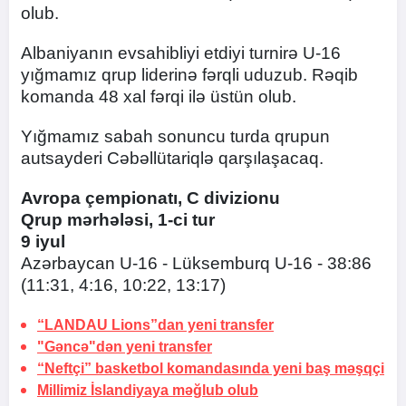
olub.
Albaniyanın evsahibliyi etdiyi turnirə U-16
yığmamız qrup liderinə fərqli uduzub. Rəqib
komanda 48 xal fərqi ilə üstün olub.
Yığmamız sabah sonuncu turda qrupun
autsayderi Cəbəllütariqlə qarşılaşacaq.
Avropa çempionatı, C divizionu
Qrup mərhələsi, 1-ci tur
9 iyul
Azərbaycan U-16 - Lüksemburq U-16 - 38:86
(11:31, 4:16, 10:22, 13:17)
“LANDAU Lions”dan yeni transfer
"Gəncə"dən yeni transfer
“Neftçi” basketbol komandasında yeni baş məşqçi
Millimiz İslandiyaya məğlub olub