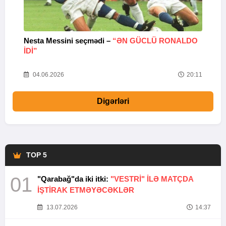
Nesta Messini seçmədi –
“ƏN GÜCLÜ RONALDO
“
IDI”
V
20
04.06.2026
20:11
Digərləri
TOP 5
01
"Qarabağ"da iki itki:
"VESTRİ" İLƏ MATÇDA
İŞTİRAK ETMƏYƏCƏKLƏR
13.07.2026
14:37