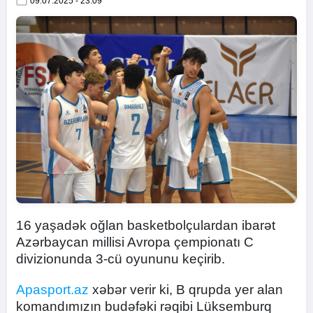
09.07.2025 - 23:09
16 yaşadək oğlan basketbolçulardan ibarət
Azərbaycan millisi Avropa çempionatı C
divizionunda 3-cü oyununu keçirib.
Apasport.az
xəbər verir ki, B qrupda yer alan
komandımızın budəfəki rəqibi Lüksemburq