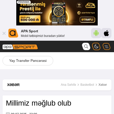
APA Sport
Mobil tətbiqimizi buradan yüklə!
Yay Transfer Pəncərəsi
XƏBƏR
Ana Səhifə
Basketbol
Xəbər
Millimiz məğlub olub