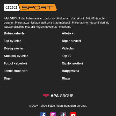
APA GROUP daxil olan saytlar uzerlər tərəfindən tam dəstəklənir. Müəllif hüquqları
qorunur. Məlumatdan istifadə etdikdə istinad mütləqdir. Məlumat internet səhifələrində
istifadə edildikdə müvafiq keçidin qoyulması mütləqdir.
Bütün xəbərlər
Atletika
Top oyunlar
Digər növləri
Döyüş növləri
Videolar
Stolüstü oyunlar
Top 10
Futbol xəbərləri
Gizlilik şərtləri
Tennis xəbərləri
Haqqımızda
Digər
Əlaqə
© 2007 - 2026 Bütün müəllif hüquqları qorunur.