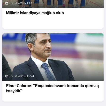
05.08.2026 - 19:41
Millimiz İslandiyaya məğlub olub
05.08.2026 - 15:24
Elnur Cəfərov: "Rəqabətədavamlı komanda qurmaq
istəyirik"