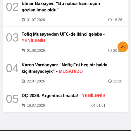
02
Elmar Baxşıyev: “Bu nəticə hamı üçün
gözlənilməz oldu”
31.07.2026
16:26
03
Tofiq Musayevdən UFC-də ikinci qələbə -
YENİLƏNİB
01.08.2026
20:52
04
Karen Vardanyan: “Neftçi”ni heç bir halda
kiçiltməyəcəyik” -
MÜSAHİBƏ
22.07.2026
22:26
05
DÇ-2026: Argentina finalda! -
YENİLƏNİB
16.07.2026
01:01