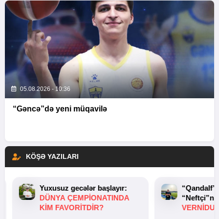
05.08.2026 - 10:36
“Gəncə”də yeni müqavilə
KÖŞƏ YAZILARI
Yuxusuz gecələr başlayır:
“Qandalf”
DÜNYA ÇEMPIONATINDA
“Neftçi”ni
KIM FAVORITDIR?
VERNİDUB
TOXUNUŞ