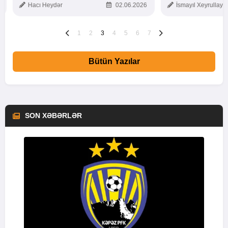
Hacı Heydər
02.06.2026
İsmayıl Xeyrullaye
1
2
3
4
5
6
7
Bütün Yazılar
SON XƏBƏRLƏR