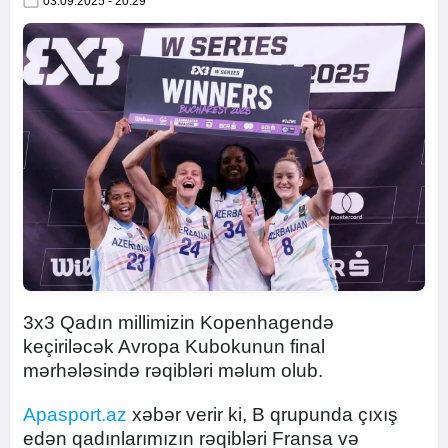
03.09.2025 - 20:29
3x3 Qadın millimizin Kopenhagendə
keçiriləcək Avropa Kubokunun final
mərhələsində rəqibləri məlum olub.
Apasport.az
xəbər verir ki, B qrupunda çıxış
edən qadınlarımızın rəqibləri Fransa və