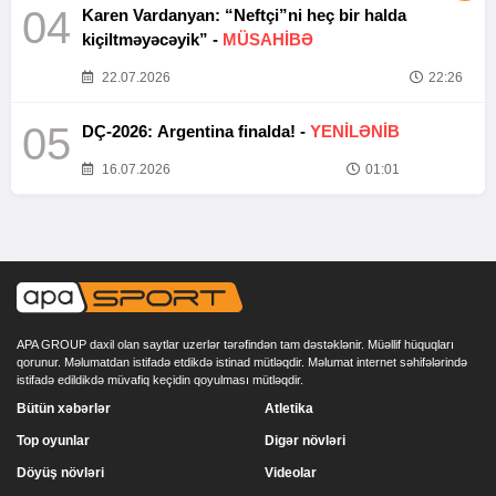
04
Karen Vardanyan: “Neftçi”ni heç bir halda
kiçiltməyəcəyik” -
MÜSAHİBƏ
22.07.2026
22:26
05
DÇ-2026: Argentina finalda! -
YENİLƏNİB
16.07.2026
01:01
APA GROUP daxil olan saytlar uzerlər tərəfindən tam dəstəklənir. Müəllif hüquqları
qorunur. Məlumatdan istifadə etdikdə istinad mütləqdir. Məlumat internet səhifələrində
istifadə edildikdə müvafiq keçidin qoyulması mütləqdir.
Bütün xəbərlər
Atletika
Top oyunlar
Digər növləri
Döyüş növləri
Videolar