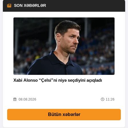
SON XƏBƏRLƏR
Xabi Alonso “Çelsi”ni niyə seçdiyini açıqladı
P
38
08.08.2026
11:26
Bütün xəbərlər