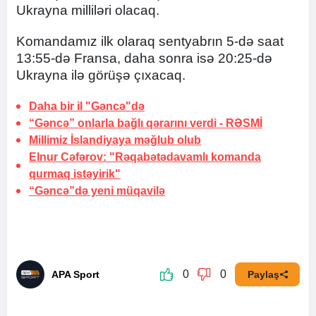
Ukrayna milliləri olacaq.
Komandamız ilk olaraq sentyabrın 5-də saat
13:55-də Fransa, daha sonra isə 20:25-də
Ukrayna ilə görüşə çıxacaq.
Daha bir il "Gəncə"də
“Gəncə” onlarla bağlı qərarını verdi -
RƏSMİ
Millimiz İslandiyaya məğlub olub
Elnur Cəfərov: "Rəqabətədavamlı komanda
qurmaq istəyirik"
“Gəncə”də yeni müqavilə
0
0
APA Sport
Paylaş