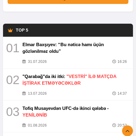
TOP 5
01
Elmar Baxşıyev: “Bu nəticə hamı üçün
gözlənilməz oldu”
31.07.2026
16:26
02
"Qarabağ"da iki itki:
"VESTRİ" İLƏ MATÇDA
İŞTİRAK ETMƏYƏCƏKLƏR
13.07.2026
14:37
03
Tofiq Musayevdən UFC-də ikinci qələbə -
YENİLƏNİB
01.08.2026
20:52