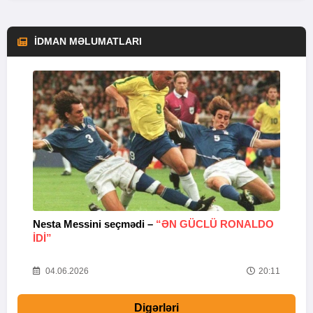
İDMAN MƏLUMATLARI
Nesta Messini seçmədi –
“ƏN GÜCLÜ RONALDO
“
IDI”
V
20
04.06.2026
20:11
Digərləri