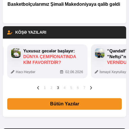
Basketbolçularımız Şimali Makedoniyaya qalib gəldi
KÖŞƏ YAZILARI
Yuxusuz gecələr başlayır:
“Qandalf”
DÜNYA ÇEMPIONATINDA
“Neftçi”ni
KIM FAVORITDIR?
VERNİDUB
TOXUNUŞ
Hacı Heydər
02.06.2026
İsmayıl Xeyrullaye
1
2
3
4
5
6
7
Bütün Yazılar