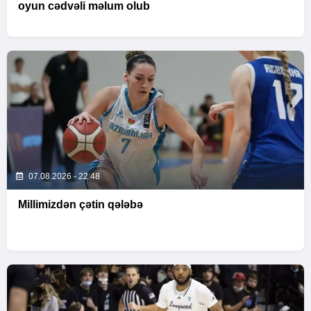
oyun cədvəli məlum olub
07.08.2026 - 22:48
Millimizdən çətin qələbə