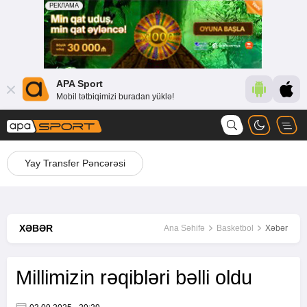
APA Sport
Mobil tətbiqimizi buradan yüklə!
Yay Transfer Pəncərəsi
XƏBƏR
Ana Səhifə
Basketbol
Xəbər
Millimizin rəqibləri bəlli oldu