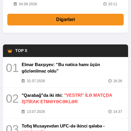
20
04.06.2026
20:11
Digərləri
TOP 5
01
Elmar Baxşıyev: “Bu nəticə hamı üçün
gözlənilməz oldu”
31.07.2026
16:26
02
"Qarabağ"da iki itki:
"VESTRİ" İLƏ MATÇDA
İŞTİRAK ETMƏYƏCƏKLƏR
13.07.2026
14:37
03
Tofiq Musayevdən UFC-də ikinci qələbə -