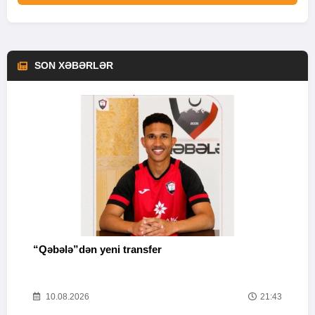
SON XƏBƏRLƏR
ə
“Qəbələ”dən yeni transfer
A
30
10.08.2026
21:43