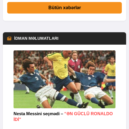
Bütün xəbərlər
İDMAN MƏLUMATLARI
Nesta Messini seçmədi –
“ƏN GÜCLÜ RONALDO
“
IDI”
V