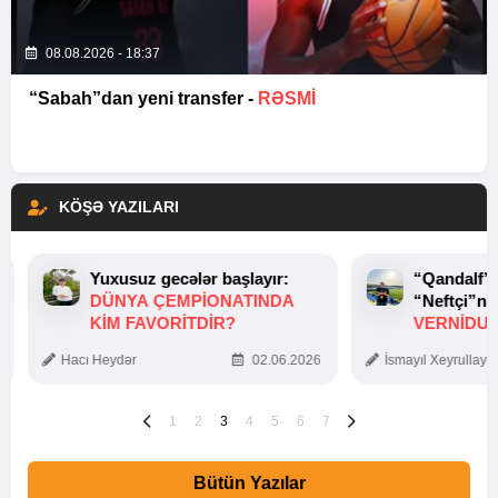
08.08.2026 - 18:37
“Sabah”dan yeni transfer -
RƏSMİ
KÖŞƏ YAZILARI
Yuxusuz gecələr başlayır:
“Qandalf”
DÜNYA ÇEMPIONATINDA
“Neftçi”ni
KIM FAVORITDIR?
VERNİDUB
TOXUNUŞ
Hacı Heydər
02.06.2026
İsmayıl Xeyrullaye
1
2
3
4
5
6
7
Bütün Yazılar