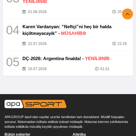
YENİLƏNİB
01.08.2026
20:52
04
Karen Vardanyan: “Neftçi”ni heç bir halda
kiçiltməyəcəyik” -
MÜSAHİBƏ
22.07.2026
22:26
05
DÇ-2026: Argentina finalda! -
YENİLƏNİB
16.07.2026
01:01
APA GROUP daxil olan saytlar uzerlər tərəfindən tam dəstəklənir. Müəllif hüquqları
qorunur. Məlumatdan istifadə etdikdə istinad mütləqdir. Məlumat internet səhifələrində
istifadə edildikdə müvafiq keçidin qoyulması mütləqdir.
Bütün xəbərlər
Atletika