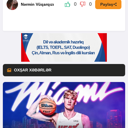
0
0
Nərmin Vüqarqızı
Paylaş
OXŞAR XƏBƏRLƏR