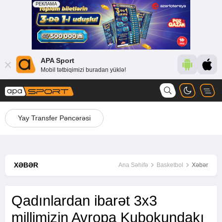
APA Sport
Mobil tətbiqimizi buradan yüklə!
Yay Transfer Pəncərəsi
XƏBƏR
Ana Səhifə
Basketbol
Xəbər
Qadınlardan ibarət 3x3
millimizin Avropa Kubokundakı