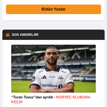
Bütün Yazılar
SON XƏBƏRLƏR
“Turan Tovuz”dan ayrıldı -
NORVEÇ KLUBUNA
B
KEÇDİ
R