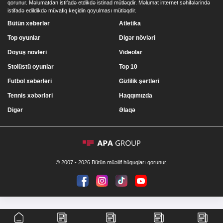
qorunur. Məlumatdan istifadə etdikdə istinad mütləqdir. Məlumat internet səhifələrində
istifadə edildikdə müvafiq keçidin qoyulması mütləqdir.
Bütün xəbərlər
Atletika
Top oyunlar
Digər növləri
Döyüş növləri
Videolar
Stolüstü oyunlar
Top 10
Futbol xəbərləri
Gizlilik şərtləri
Tennis xəbərləri
Haqqımızda
Digər
Əlaqə
© 2007 - 2026 Bütün müəllif hüquqları qorunur.