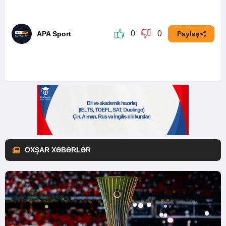
0
0
APA Sport
Paylaş
OXŞAR XƏBƏRLƏR