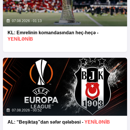
07.08.2026 - 01:13
KL: Emrelinin komandasından heç-heçə -
YENİLƏNİB
07.08.2026 - 00:52
AL: “Beşiktaş”dan səfər qələbəsi -
YENİLƏNİB