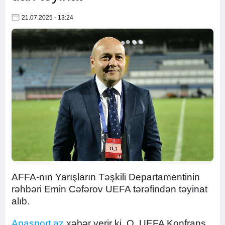
21.07.2025 - 13:24
AFFA-nın Yarışların Təşkili Departamentinin
rəhbəri Emin Cəfərov UEFA tərəfindən təyinat
alıb.
Apasport.az
xəbər verir ki, O, UEFA Konfrans