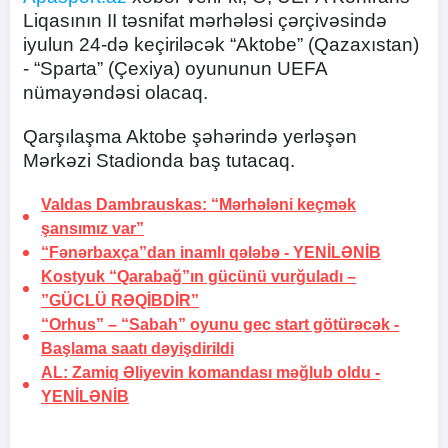
Liqasının II təsnifat mərhələsi çərçivəsində
iyulun 24-də keçiriləcək “Aktobe” (Qazaxıstan)
- “Sparta” (Çexiya) oyununun UEFA
nümayəndəsi olacaq.
Qarşılaşma Aktobe şəhərində yerləşən
Mərkəzi Stadionda baş tutacaq.
Valdas Dambrauskas: “Mərhələni keçmək
şansımız var”
“Fənərbaxça”dan inamlı qələbə -
YENİLƏNİB
Kostyuk “Qarabağ”ın gücünü vurğuladı –
”GÜCLÜ RƏQİBDİR”
“Orhus” – “Sabah” oyunu gec start götürəcək -
Başlama saatı dəyişdirildi
AL: Zamiq Əliyevin komandası məğlub oldu -
YENİLƏNİB