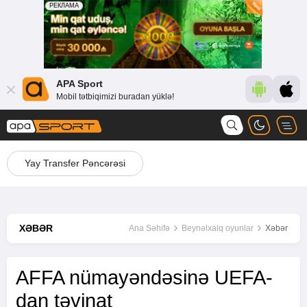
APA Sport
Mobil tətbiqimizi buradan yüklə!
Yay Transfer Pəncərəsi
XƏBƏR
Ana Səhifə
Beynəlxalq oyunlar
Xəbər
AFFA nümayəndəsinə UEFA-
dan təyinat