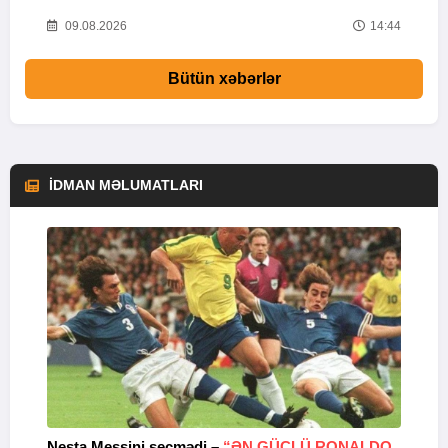
33
09.08.2026
14:44
Bütün xəbərlər
İDMAN MƏLUMATLARI
Nesta Messini seçmədi –
“ƏN GÜCLÜ RONALDO
“