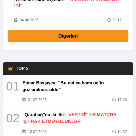
IDI”
V
20
04.06.2026
20:11
Digərləri
TOP 5
01
Elmar Baxşıyev: “Bu nəticə hamı üçün
gözlənilməz oldu”
31.07.2026
16:26
02
"Qarabağ"da iki itki:
"VESTRİ" İLƏ MATÇDA
İŞTİRAK ETMƏYƏCƏKLƏR
13.07.2026
14:37