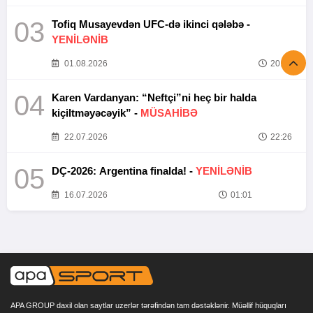
03
Tofiq Musayevdən UFC-də ikinci qələbə -
YENİLƏNİB
01.08.2026
20:52
04
Karen Vardanyan: “Neftçi”ni heç bir halda
kiçiltməyəcəyik” -
MÜSAHİBƏ
22.07.2026
22:26
05
DÇ-2026: Argentina finalda! -
YENİLƏNİB
16.07.2026
01:01
APA GROUP daxil olan saytlar uzerlər tərəfindən tam dəstəklənir. Müəllif hüquqları