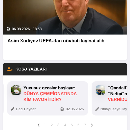
06.08.2026 - 18:58
Asim Xudiyev UEFA-dan növbəti təyinat alıb
KÖŞƏ YAZILARI
Yuxusuz gecələr başlayır:
“Qandalf”
DÜNYA ÇEMPIONATINDA
“Neftçi”ni
KIM FAVORITDIR?
VERNİDUB
TOXUNUŞ
Hacı Heydər
02.06.2026
İsmayıl Xeyrullaye
1
2
3
4
5
6
7